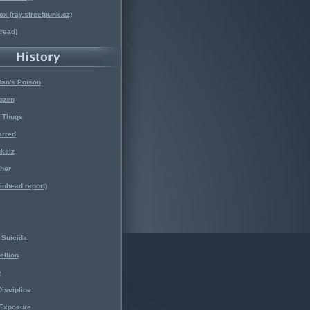
x (ray.streetpunk.cz)
nread)
Man's Poison
ozen
f Thugs
arred
kelz
her
kinhead report)
Suicida
ellion
e
iscipline
 Exposure