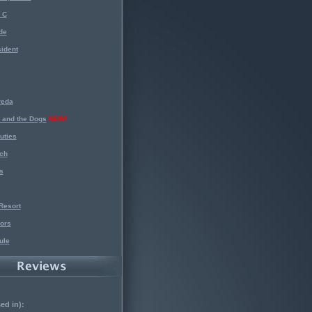
 C
de
ident
reda
 and the Dogs
NEW!
uties
ch
s
Resort
ors
ule
ed in):