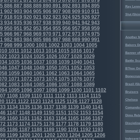
9
870
871
872
873
874
875
876
877
878
879
5
886
887
888
889
890
891
892
893
894
895
Ray Lenno
1
902
903
904
905
906
907
908
909
910
911
Slut (Ski
7
918
919
920
921
922
923
924
925
926
927
3
934
935
936
937
938
939
940
941
942
943
9
950
951
952
953
954
955
956
957
958
959
5
966
967
968
969
970
971
972
973
974
975
Another 
1
982
983
984
985
986
987
988
989
990
991
7
998
999
1000
1001
1002
1003
1004
1005
Bakers D
010
1011
1012
1013
1014
1015
1016
1017
Banner o
022
1023
1024
1025
1026
1027
1028
1029
Battle Sc
034
1035
1036
1037
1038
1039
1040
1041
046
1047
1048
1049
1050
1051
1052
1053
B?hse On
058
1059
1060
1061
1062
1063
1064
1065
Bonecrus
070
1071
1072
1073
1074
1075
1076
1077
082
1083
1084
1085
1086
1087
1088
1089
Brazil (S
094
1095
1096
1097
1098
1099
1100
1101
1102
Bruisers
07
1108
1109
1110
1111
1112
1113
1114
1115
Chelsea
20
1121
1122
1123
1124
1125
1126
1127
1128
33
1134
1135
1136
1137
1138
1139
1140
1141
Comando 
46
1147
1148
1149
1150
1151
1152
1153
1154
Dims Reb
59
1160
1161
1162
1163
1164
1165
1166
1167
72
1173
1174
1175
1176
1177
1178
1179
1180
Disciplin
85
1186
1187
1188
1189
1190
1191
1192
1193
Immoral D
98
1199
1200
1201
1202
1203
1204
1205
1206
Indecent