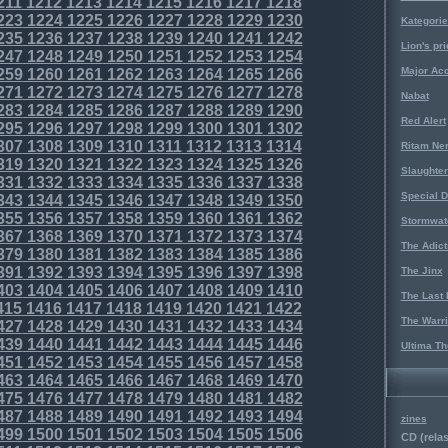
211
1212
1213
1214
1215
1216
1217
1218
223
1224
1225
1226
1227
1228
1229
1230
Kategorie
235
1236
1237
1238
1239
1240
1241
1242
Lion's pri
247
1248
1249
1250
1251
1252
1253
1254
Major Acc
259
1260
1261
1262
1263
1264
1265
1266
271
1272
1273
1274
1275
1276
1277
1278
Nabat
283
1284
1285
1286
1287
1288
1289
1290
Red Alert
295
1296
1297
1298
1299
1300
1301
1302
307
1308
1309
1310
1311
1312
1313
1314
Ritam Ne
319
1320
1321
1322
1323
1324
1325
1326
Slaughter
331
1332
1333
1334
1335
1336
1337
1338
Special D
343
1344
1345
1346
1347
1348
1349
1350
355
1356
1357
1358
1359
1360
1361
1362
Stormwat
367
1368
1369
1370
1371
1372
1373
1374
The Adict
379
1380
1381
1382
1383
1384
1385
1386
391
1392
1393
1394
1395
1396
1397
1398
The Jinx
403
1404
1405
1406
1407
1408
1409
1410
The Last 
415
1416
1417
1418
1419
1420
1421
1422
The Warri
427
1428
1429
1430
1431
1432
1433
1434
439
1440
1441
1442
1443
1444
1445
1446
Ultima Th
451
1452
1453
1454
1455
1456
1457
1458
463
1464
1465
1466
1467
1468
1469
1470
475
1476
1477
1478
1479
1480
1481
1482
487
1488
1489
1490
1491
1492
1493
1494
zines
499
1500
1501
1502
1503
1504
1505
1506
CD (relas