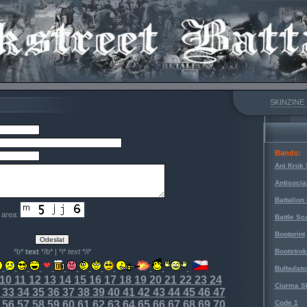
SKINZINE
Bands:
Ani Krok 
Antisocia
Battalion
e area:
Battle Sc
Bootprint
*b*
text
*/b* | *i*
text
*/i*
Bootstro
Bulbulato
10
11
12
13
14
15
16
17
18
19
20
21
22
23
24
Ciurma S
33
34
35
36
37
38
39
40
41
42
43
44
45
46
47
56
57
58
59
60
61
62
63
64
65
66
67
68
69
70
Code 1