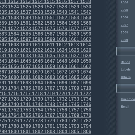
511
1512
1513
1514
1515
1516
1517
1518
2004
523
1524
1525
1526
1527
1528
1529
1530
2005
535
1536
1537
1538
1539
1540
1541
1542
547
1548
1549
1550
1551
1552
1553
1554
2006
559
1560
1561
1562
1563
1564
1565
1566
2007
571
1572
1573
1574
1575
1576
1577
1578
2008
583
1584
1585
1586
1587
1588
1589
1590
595
1596
1597
1598
1599
1600
1601
1602
2009
607
1608
1609
1610
1611
1612
1613
1614
619
1620
1621
1622
1623
1624
1625
1626
631
1632
1633
1634
1635
1636
1637
1638
643
1644
1645
1646
1647
1648
1649
1650
Bands
655
1656
1657
1658
1659
1660
1661
1662
Labels
667
1668
1669
1670
1671
1672
1673
1674
679
1680
1681
1682
1683
1684
1685
1686
Others
691
1692
1693
1694
1695
1696
1697
1698
703
1704
1705
1706
1707
1708
1709
1710
715
1716
1717
1718
1719
1720
1721
1722
727
1728
1729
1730
1731
1732
1733
1734
Guestboo
739
1740
1741
1742
1743
1744
1745
1746
Email
751
1752
1753
1754
1755
1756
1757
1758
763
1764
1765
1766
1767
1768
1769
1770
775
1776
1777
1778
1779
1780
1781
1782
787
1788
1789
1790
1791
1792
1793
1794
799
1800
1801
1802
1803
1804
1805
1806