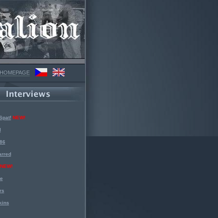
 HOMEPAGE
Spat!
NEW!
l
 86
arred
NEW!
ke
rs
kins