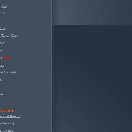
opped
nts
tors
 Tartan Clan
als
es
ed
NEW!
ers
on Diehards
-S
tta
pporters:
oots & Braces)
re Impact)
eal Enemy)