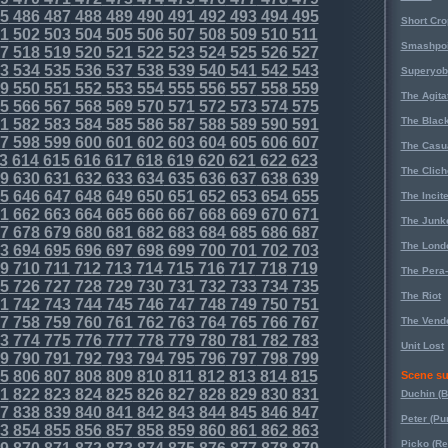
5
486
487
488
489
490
491
492
493
494
495
Short Cr
1
502
503
504
505
506
507
508
509
510
511
Smashpoi
7
518
519
520
521
522
523
524
525
526
527
3
534
535
536
537
538
539
540
541
542
543
Superyob
9
550
551
552
553
554
555
556
557
558
559
The Agita
5
566
567
568
569
570
571
572
573
574
575
The Black
1
582
583
584
585
586
587
588
589
590
591
7
598
599
600
601
602
603
604
605
606
607
The Casu
3
614
615
616
617
618
619
620
621
622
623
The Clich
9
630
631
632
633
634
635
636
637
638
639
5
646
647
648
649
650
651
652
653
654
655
The Incit
1
662
663
664
665
666
667
668
669
670
671
The Junk
7
678
679
680
681
682
683
684
685
686
687
The Lond
3
694
695
696
697
698
699
700
701
702
703
9
710
711
712
713
714
715
716
717
718
719
The Pera
5
726
727
728
729
730
731
732
733
734
735
The Riot
1
742
743
744
745
746
747
748
749
750
751
7
758
759
760
761
762
763
764
765
766
767
The Vende
3
774
775
776
777
778
779
780
781
782
783
Unit Lost
9
790
791
792
793
794
795
796
797
798
799
5
806
807
808
809
810
811
812
813
814
815
Scene su
1
822
823
824
825
826
827
828
829
830
831
Duchin (B
7
838
839
840
841
842
843
844
845
846
847
Peter (Pu
3
854
855
856
857
858
859
860
861
862
863
Picko (R