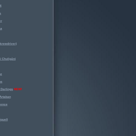
4
s
er
na
krewdriver)
 Chuligáni
ne
ns
Darlings
NEW!
Artaban
lence
iquell