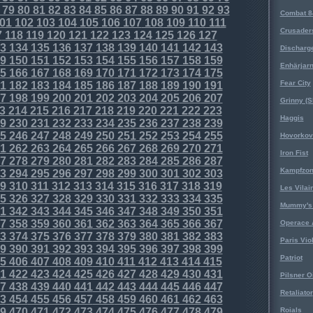
79
80
81
82
83
84
85
86
87
88
89
90
91
92
93
Combat 8
01
102
103
104
105
106
107
108
109
110
111
Crusader
7
118
119
120
121
122
123
124
125
126
127
3
134
135
136
137
138
139
140
141
142
143
Discharg
9
150
151
152
153
154
155
156
157
158
159
Enhärjar
5
166
167
168
169
170
171
172
173
174
175
Fear City
1
182
183
184
185
186
187
188
189
190
191
7
198
199
200
201
202
203
204
205
206
207
Grinny (S
3
214
215
216
217
218
219
220
221
222
223
Haggis
9
230
231
232
233
234
235
236
237
238
239
5
246
247
248
249
250
251
252
253
254
255
Hovorkovi
1
262
263
264
265
266
267
268
269
270
271
Iron Fist
7
278
279
280
281
282
283
284
285
286
287
Kampfzo
3
294
295
296
297
298
299
300
301
302
303
9
310
311
312
313
314
315
316
317
318
319
Les Vilai
5
326
327
328
329
330
331
332
333
334
335
Mummy's 
1
342
343
344
345
346
347
348
349
350
351
7
358
359
360
361
362
363
364
365
366
367
Operace 
3
374
375
376
377
378
379
380
381
382
383
Paris Vio
9
390
391
392
393
394
395
396
397
398
399
Patriot
5
406
407
408
409
410
411
412
413
414
415
1
422
423
424
425
426
427
428
429
430
431
Pilsner O
7
438
439
440
441
442
443
444
445
446
447
Retaliator
3
454
455
456
457
458
459
460
461
462
463
9
470
471
472
473
474
475
476
477
478
479
Roials