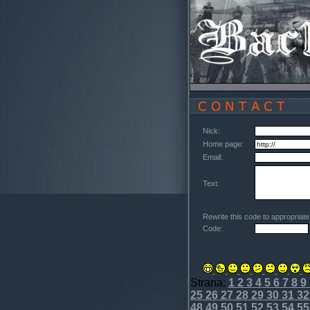
Nick:
Home page:
Email:
Text:
Rewrite this code to appropriat
Code:
Strana:
1
2
3
4
5
6
7
8
9
25
26
27
28
29
30
31
32
48
49
50
51
52
53
54
55