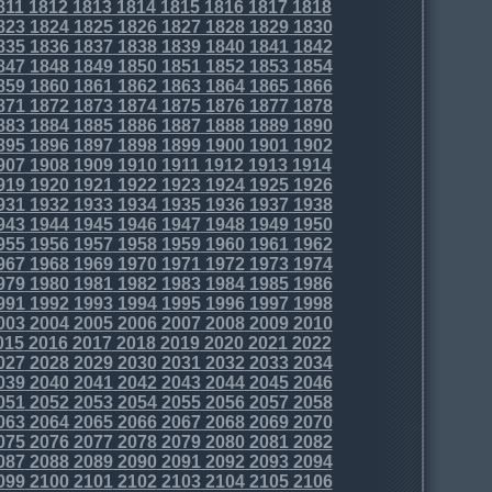
811
1812
1813
1814
1815
1816
1817
1818
823
1824
1825
1826
1827
1828
1829
1830
835
1836
1837
1838
1839
1840
1841
1842
847
1848
1849
1850
1851
1852
1853
1854
859
1860
1861
1862
1863
1864
1865
1866
871
1872
1873
1874
1875
1876
1877
1878
883
1884
1885
1886
1887
1888
1889
1890
895
1896
1897
1898
1899
1900
1901
1902
907
1908
1909
1910
1911
1912
1913
1914
919
1920
1921
1922
1923
1924
1925
1926
931
1932
1933
1934
1935
1936
1937
1938
943
1944
1945
1946
1947
1948
1949
1950
955
1956
1957
1958
1959
1960
1961
1962
967
1968
1969
1970
1971
1972
1973
1974
979
1980
1981
1982
1983
1984
1985
1986
991
1992
1993
1994
1995
1996
1997
1998
003
2004
2005
2006
2007
2008
2009
2010
015
2016
2017
2018
2019
2020
2021
2022
027
2028
2029
2030
2031
2032
2033
2034
039
2040
2041
2042
2043
2044
2045
2046
051
2052
2053
2054
2055
2056
2057
2058
063
2064
2065
2066
2067
2068
2069
2070
075
2076
2077
2078
2079
2080
2081
2082
087
2088
2089
2090
2091
2092
2093
2094
099
2100
2101
2102
2103
2104
2105
2106