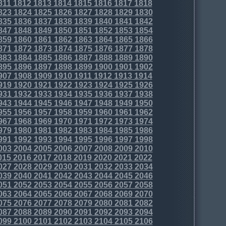
811
1812
1813
1814
1815
1816
1817
1818
823
1824
1825
1826
1827
1828
1829
1830
835
1836
1837
1838
1839
1840
1841
1842
847
1848
1849
1850
1851
1852
1853
1854
859
1860
1861
1862
1863
1864
1865
1866
871
1872
1873
1874
1875
1876
1877
1878
883
1884
1885
1886
1887
1888
1889
1890
895
1896
1897
1898
1899
1900
1901
1902
907
1908
1909
1910
1911
1912
1913
1914
919
1920
1921
1922
1923
1924
1925
1926
931
1932
1933
1934
1935
1936
1937
1938
943
1944
1945
1946
1947
1948
1949
1950
955
1956
1957
1958
1959
1960
1961
1962
967
1968
1969
1970
1971
1972
1973
1974
979
1980
1981
1982
1983
1984
1985
1986
991
1992
1993
1994
1995
1996
1997
1998
003
2004
2005
2006
2007
2008
2009
2010
015
2016
2017
2018
2019
2020
2021
2022
027
2028
2029
2030
2031
2032
2033
2034
039
2040
2041
2042
2043
2044
2045
2046
051
2052
2053
2054
2055
2056
2057
2058
063
2064
2065
2066
2067
2068
2069
2070
075
2076
2077
2078
2079
2080
2081
2082
087
2088
2089
2090
2091
2092
2093
2094
099
2100
2101
2102
2103
2104
2105
2106