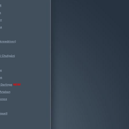
4
s
er
na
krewdriver)
 Chuligáni
ne
ns
Darlings
NEW!
Artaban
lence
iquell