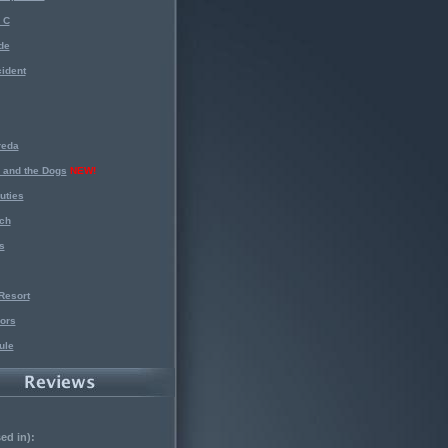
 C
de
ident
reda
 and the Dogs
NEW!
uties
ch
s
Resort
ors
ule
ed in):