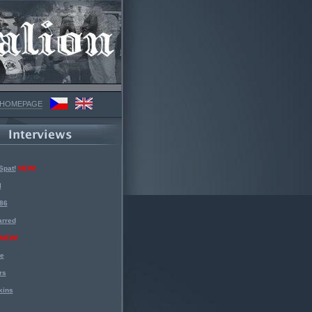
 HOMEPAGE
Spat!
NEW!
l
 86
arred
NEW!
ke
rs
kins