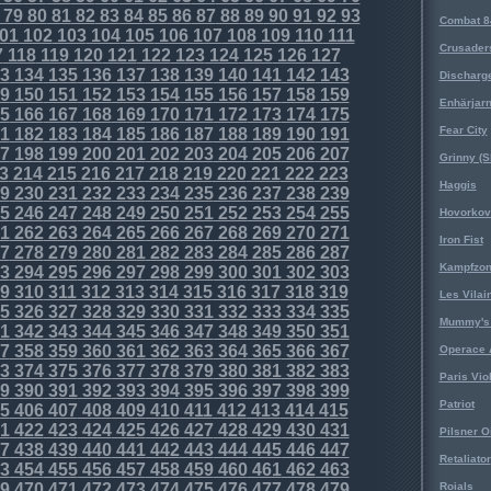
79
80
81
82
83
84
85
86
87
88
89
90
91
92
93
Combat 8
01
102
103
104
105
106
107
108
109
110
111
Crusader
7
118
119
120
121
122
123
124
125
126
127
3
134
135
136
137
138
139
140
141
142
143
Discharg
9
150
151
152
153
154
155
156
157
158
159
Enhärjar
5
166
167
168
169
170
171
172
173
174
175
Fear City
1
182
183
184
185
186
187
188
189
190
191
7
198
199
200
201
202
203
204
205
206
207
Grinny (S
3
214
215
216
217
218
219
220
221
222
223
Haggis
9
230
231
232
233
234
235
236
237
238
239
5
246
247
248
249
250
251
252
253
254
255
Hovorkovi
1
262
263
264
265
266
267
268
269
270
271
Iron Fist
7
278
279
280
281
282
283
284
285
286
287
Kampfzo
3
294
295
296
297
298
299
300
301
302
303
9
310
311
312
313
314
315
316
317
318
319
Les Vilai
5
326
327
328
329
330
331
332
333
334
335
Mummy's 
1
342
343
344
345
346
347
348
349
350
351
7
358
359
360
361
362
363
364
365
366
367
Operace 
3
374
375
376
377
378
379
380
381
382
383
Paris Vio
9
390
391
392
393
394
395
396
397
398
399
Patriot
5
406
407
408
409
410
411
412
413
414
415
1
422
423
424
425
426
427
428
429
430
431
Pilsner O
7
438
439
440
441
442
443
444
445
446
447
Retaliator
3
454
455
456
457
458
459
460
461
462
463
9
470
471
472
473
474
475
476
477
478
479
Roials