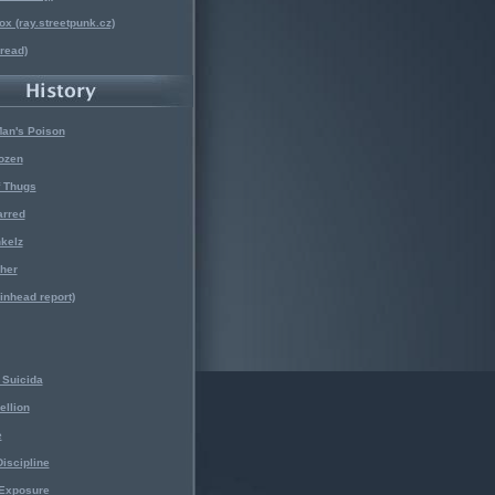
x (ray.streetpunk.cz)
nread)
Man's Poison
ozen
f Thugs
arred
kelz
her
kinhead report)
Suicida
ellion
e
iscipline
 Exposure