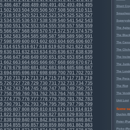
5
486
487
488
489
490
491
492
493
494
495
Short Cr
1
502
503
504
505
506
507
508
509
510
511
Smashpoi
7
518
519
520
521
522
523
524
525
526
527
3
534
535
536
537
538
539
540
541
542
543
Superyob
9
550
551
552
553
554
555
556
557
558
559
The Agita
5
566
567
568
569
570
571
572
573
574
575
The Black
1
582
583
584
585
586
587
588
589
590
591
7
598
599
600
601
602
603
604
605
606
607
The Casu
3
614
615
616
617
618
619
620
621
622
623
The Clich
9
630
631
632
633
634
635
636
637
638
639
5
646
647
648
649
650
651
652
653
654
655
The Incit
1
662
663
664
665
666
667
668
669
670
671
The Junk
7
678
679
680
681
682
683
684
685
686
687
The Lond
3
694
695
696
697
698
699
700
701
702
703
9
710
711
712
713
714
715
716
717
718
719
The Pera
5
726
727
728
729
730
731
732
733
734
735
The Riot
1
742
743
744
745
746
747
748
749
750
751
7
758
759
760
761
762
763
764
765
766
767
The Vende
3
774
775
776
777
778
779
780
781
782
783
Unit Lost
9
790
791
792
793
794
795
796
797
798
799
5
806
807
808
809
810
811
812
813
814
815
Scene su
1
822
823
824
825
826
827
828
829
830
831
Duchin (B
7
838
839
840
841
842
843
844
845
846
847
Peter (Pu
3
854
855
856
857
858
859
860
861
862
863
Picko (R