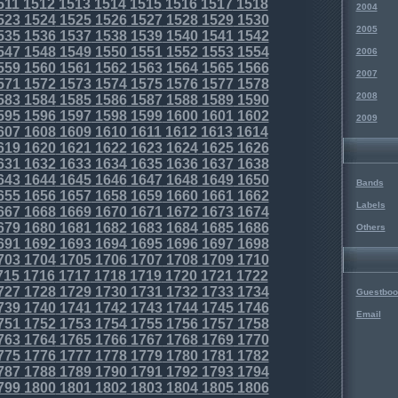
511
1512
1513
1514
1515
1516
1517
1518
2004
523
1524
1525
1526
1527
1528
1529
1530
2005
535
1536
1537
1538
1539
1540
1541
1542
547
1548
1549
1550
1551
1552
1553
1554
2006
559
1560
1561
1562
1563
1564
1565
1566
2007
571
1572
1573
1574
1575
1576
1577
1578
2008
583
1584
1585
1586
1587
1588
1589
1590
595
1596
1597
1598
1599
1600
1601
1602
2009
607
1608
1609
1610
1611
1612
1613
1614
619
1620
1621
1622
1623
1624
1625
1626
631
1632
1633
1634
1635
1636
1637
1638
643
1644
1645
1646
1647
1648
1649
1650
Bands
655
1656
1657
1658
1659
1660
1661
1662
Labels
667
1668
1669
1670
1671
1672
1673
1674
679
1680
1681
1682
1683
1684
1685
1686
Others
691
1692
1693
1694
1695
1696
1697
1698
703
1704
1705
1706
1707
1708
1709
1710
715
1716
1717
1718
1719
1720
1721
1722
727
1728
1729
1730
1731
1732
1733
1734
Guestboo
739
1740
1741
1742
1743
1744
1745
1746
Email
751
1752
1753
1754
1755
1756
1757
1758
763
1764
1765
1766
1767
1768
1769
1770
775
1776
1777
1778
1779
1780
1781
1782
787
1788
1789
1790
1791
1792
1793
1794
799
1800
1801
1802
1803
1804
1805
1806