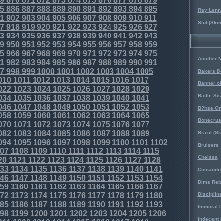
9
870
871
872
873
874
875
876
877
878
879
5
886
887
888
889
890
891
892
893
894
895
Ray Lenno
1
902
903
904
905
906
907
908
909
910
911
Slut (Ski
7
918
919
920
921
922
923
924
925
926
927
3
934
935
936
937
938
939
940
941
942
943
9
950
951
952
953
954
955
956
957
958
959
5
966
967
968
969
970
971
972
973
974
975
Another 
1
982
983
984
985
986
987
988
989
990
991
7
998
999
1000
1001
1002
1003
1004
1005
Bakers D
010
1011
1012
1013
1014
1015
1016
1017
Banner o
022
1023
1024
1025
1026
1027
1028
1029
Battle Sc
034
1035
1036
1037
1038
1039
1040
1041
046
1047
1048
1049
1050
1051
1052
1053
B?hse On
058
1059
1060
1061
1062
1063
1064
1065
Bonecrus
070
1071
1072
1073
1074
1075
1076
1077
082
1083
1084
1085
1086
1087
1088
1089
Brazil (S
094
1095
1096
1097
1098
1099
1100
1101
1102
Bruisers
07
1108
1109
1110
1111
1112
1113
1114
1115
Chelsea
20
1121
1122
1123
1124
1125
1126
1127
1128
33
1134
1135
1136
1137
1138
1139
1140
1141
Comando 
46
1147
1148
1149
1150
1151
1152
1153
1154
Dims Reb
59
1160
1161
1162
1163
1164
1165
1166
1167
72
1173
1174
1175
1176
1177
1178
1179
1180
Disciplin
85
1186
1187
1188
1189
1190
1191
1192
1193
Immoral D
98
1199
1200
1201
1202
1203
1204
1205
1206
Indecent