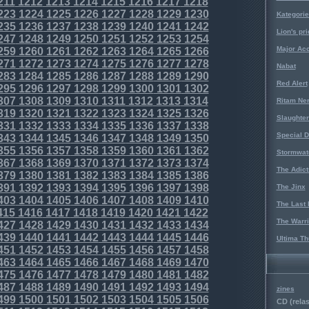
211
1212
1213
1214
1215
1216
1217
1218
223
1224
1225
1226
1227
1228
1229
1230
Kategorie
235
1236
1237
1238
1239
1240
1241
1242
Lion's pri
247
1248
1249
1250
1251
1252
1253
1254
Major Acc
259
1260
1261
1262
1263
1264
1265
1266
271
1272
1273
1274
1275
1276
1277
1278
Nabat
283
1284
1285
1286
1287
1288
1289
1290
Red Alert
295
1296
1297
1298
1299
1300
1301
1302
307
1308
1309
1310
1311
1312
1313
1314
Ritam Ne
319
1320
1321
1322
1323
1324
1325
1326
Slaughter
331
1332
1333
1334
1335
1336
1337
1338
Special D
343
1344
1345
1346
1347
1348
1349
1350
355
1356
1357
1358
1359
1360
1361
1362
Stormwat
367
1368
1369
1370
1371
1372
1373
1374
The Adict
379
1380
1381
1382
1383
1384
1385
1386
391
1392
1393
1394
1395
1396
1397
1398
The Jinx
403
1404
1405
1406
1407
1408
1409
1410
The Last 
415
1416
1417
1418
1419
1420
1421
1422
The Warri
427
1428
1429
1430
1431
1432
1433
1434
439
1440
1441
1442
1443
1444
1445
1446
Ultima Th
451
1452
1453
1454
1455
1456
1457
1458
463
1464
1465
1466
1467
1468
1469
1470
475
1476
1477
1478
1479
1480
1481
1482
487
1488
1489
1490
1491
1492
1493
1494
zines
499
1500
1501
1502
1503
1504
1505
1506
CD (relas