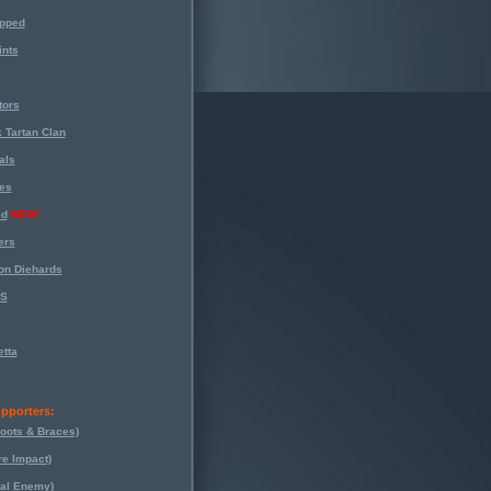
opped
nts
tors
 Tartan Clan
als
es
ed
NEW!
ers
on Diehards
-S
tta
pporters:
oots & Braces)
re Impact)
eal Enemy)