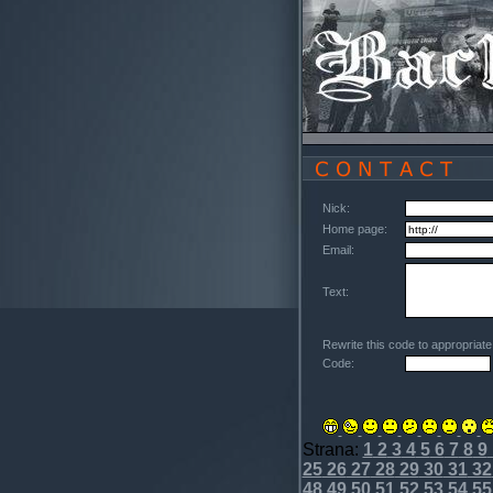
Nick:
Home page:
Email:
Text:
Rewrite this code to appropriat
Code:
Strana:
1
2
3
4
5
6
7
8
9
25
26
27
28
29
30
31
32
48
49
50
51
52
53
54
55