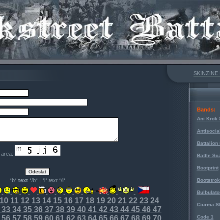
SKINZINE
Bands:
Ani Krok 
Antisocia
Battalion
e area:
Battle Sc
Bootprint
*b*
text
*/b* | *i*
text
*/i*
Bootstro
Bulbulato
10
11
12
13
14
15
16
17
18
19
20
21
22
23
24
Ciurma S
33
34
35
36
37
38
39
40
41
42
43
44
45
46
47
56
57
58
59
60
61
62
63
64
65
66
67
68
69
70
Code 1