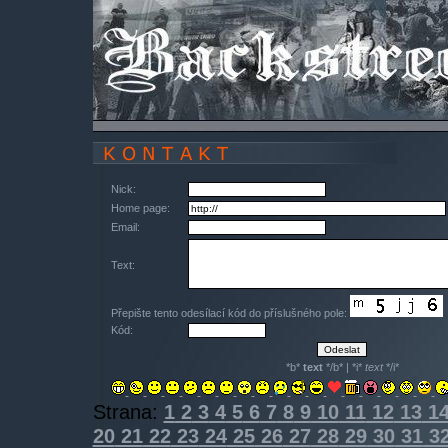
Nick:
Home page:
Email:
Text:
Přepište tento odesílací kód do příslušného pole:
Kód:
*b*
text
*/b* | *i*
text
*/i*
Strana:
1
2
3
4
5
6
7
8
9
10
11
12
13
1
20
21
22
23
24
25
26
27
28
29
30
31
3