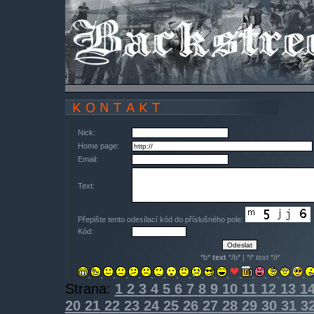
Nick:
Home page:
Email:
Text:
Přepište tento odesílací kód do příslušného pole:
Kód:
*b*
text
*/b* | *i*
text
*/i*
Strana:
1
2
3
4
5
6
7
8
9
10
11
12
13
1
20
21
22
23
24
25
26
27
28
29
30
31
3