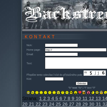
Nick:
Home page:
Email:
Text:
Přepište tento odesílací kód do příslušného pole:
Kód:
*b*
text
*/b* | *i*
text
*/i*
Strana:
1
2
3
4
5
6
7
8
9
10
11
12
13
1
20
21
22
23
24
25
26
27
28
29
30
31
3