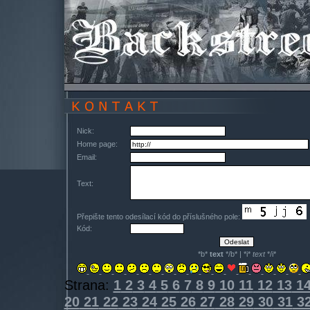
Nick:
Home page:
Email:
Text:
Přepište tento odesílací kód do příslušného pole:
Kód:
*b*
text
*/b* | *i*
text
*/i*
Strana:
1
2
3
4
5
6
7
8
9
10
11
12
13
1
20
21
22
23
24
25
26
27
28
29
30
31
3