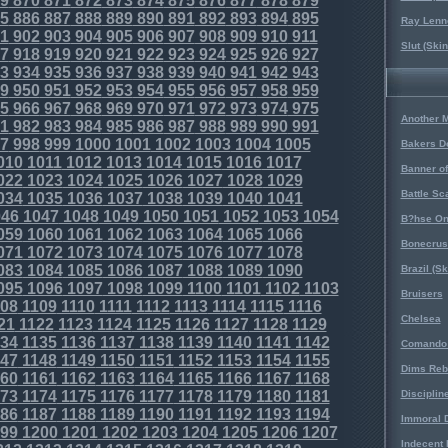
9
870
871
872
873
874
875
876
877
878
879
5
886
887
888
889
890
891
892
893
894
895
Ray Lenno
1
902
903
904
905
906
907
908
909
910
911
Slut (Ski
7
918
919
920
921
922
923
924
925
926
927
3
934
935
936
937
938
939
940
941
942
943
9
950
951
952
953
954
955
956
957
958
959
5
966
967
968
969
970
971
972
973
974
975
Another 
1
982
983
984
985
986
987
988
989
990
991
7
998
999
1000
1001
1002
1003
1004
1005
Bakers D
010
1011
1012
1013
1014
1015
1016
1017
Banner o
022
1023
1024
1025
1026
1027
1028
1029
Battle Sc
034
1035
1036
1037
1038
1039
1040
1041
46
1047
1048
1049
1050
1051
1052
1053
1054
B?hse On
059
1060
1061
1062
1063
1064
1065
1066
Bonecrus
071
1072
1073
1074
1075
1076
1077
1078
083
1084
1085
1086
1087
1088
1089
1090
Brazil (S
095
1096
1097
1098
1099
1100
1101
1102
1103
Bruisers
08
1109
1110
1111
1112
1113
1114
1115
1116
Chelsea
21
1122
1123
1124
1125
1126
1127
1128
1129
34
1135
1136
1137
1138
1139
1140
1141
1142
Comando 
47
1148
1149
1150
1151
1152
1153
1154
1155
Dims Reb
60
1161
1162
1163
1164
1165
1166
1167
1168
73
1174
1175
1176
1177
1178
1179
1180
1181
Disciplin
86
1187
1188
1189
1190
1191
1192
1193
1194
Immoral D
99
1200
1201
1202
1203
1204
1205
1206
1207
Indecent