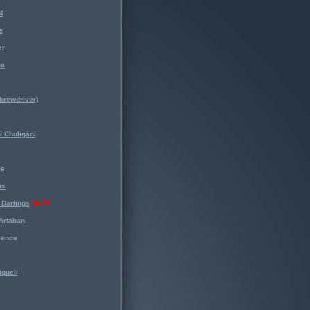
4
s
er
na
krewdriver)
 Chuligáni
ne
ns
Darlings
NEW!
Artaban
lence
iquell