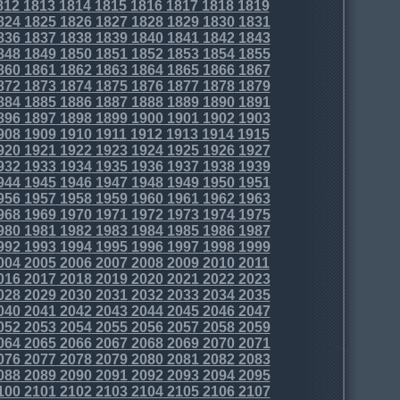
812
1813
1814
1815
1816
1817
1818
1819
824
1825
1826
1827
1828
1829
1830
1831
836
1837
1838
1839
1840
1841
1842
1843
848
1849
1850
1851
1852
1853
1854
1855
860
1861
1862
1863
1864
1865
1866
1867
872
1873
1874
1875
1876
1877
1878
1879
884
1885
1886
1887
1888
1889
1890
1891
896
1897
1898
1899
1900
1901
1902
1903
908
1909
1910
1911
1912
1913
1914
1915
920
1921
1922
1923
1924
1925
1926
1927
932
1933
1934
1935
1936
1937
1938
1939
944
1945
1946
1947
1948
1949
1950
1951
956
1957
1958
1959
1960
1961
1962
1963
968
1969
1970
1971
1972
1973
1974
1975
980
1981
1982
1983
1984
1985
1986
1987
992
1993
1994
1995
1996
1997
1998
1999
004
2005
2006
2007
2008
2009
2010
2011
016
2017
2018
2019
2020
2021
2022
2023
028
2029
2030
2031
2032
2033
2034
2035
040
2041
2042
2043
2044
2045
2046
2047
052
2053
2054
2055
2056
2057
2058
2059
064
2065
2066
2067
2068
2069
2070
2071
076
2077
2078
2079
2080
2081
2082
2083
088
2089
2090
2091
2092
2093
2094
2095
100
2101
2102
2103
2104
2105
2106
2107