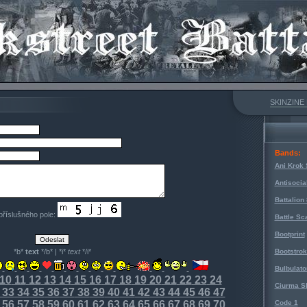
SKINZINE
Bands:
Ani Krok 
Antisocia
Battalion
 příslušného pole:
Battle Sc
Bootprint
*b*
text
*/b* | *i*
text
*/i*
Bootstro
Bulbulato
10
11
12
13
14
15
16
17
18
19
20
21
22
23
24
Ciurma S
33
34
35
36
37
38
39
40
41
42
43
44
45
46
47
56
57
58
59
60
61
62
63
64
65
66
67
68
69
70
Code 1