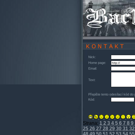
Nick:
Home page:
Email:
Text:
Přepište tento odesílací kód do
Kód:
Strana:
1
2
3
4
5
6
7
8
9
25
26
27
28
29
30
31
32
48
49
50
51
52
53
54
55