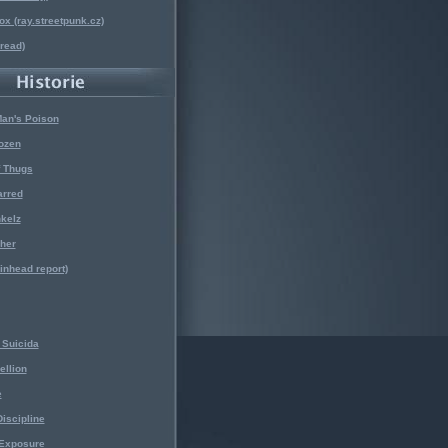
x (ray.streetpunk.cz)
nread)
Man's Poison
ozen
f Thugs
arred
kelz
her
kinhead report)
Suicida
ellion
e
iscipline
 Exposure