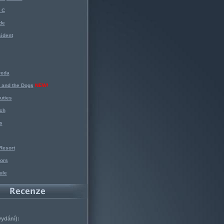
 C
de
ident
reda
 and the Dogs
NEW!
uties
ch
s
Resort
ors
ule
vydání):