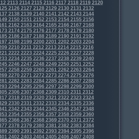
12
2113
2114
2115
2116
2117
2118
2119
2120
125
2126
2127
2128
2129
2130
2131
2132
137
2138
2139
2140
2141
2142
2143
2144
149
2150
2151
2152
2153
2154
2155
2156
161
2162
2163
2164
2165
2166
2167
2168
173
2174
2175
2176
2177
2178
2179
2180
185
2186
2187
2188
2189
2190
2191
2192
197
2198
2199
2200
2201
2202
2203
2204
209
2210
2211
2212
2213
2214
2215
2216
221
2222
2223
2224
2225
2226
2227
2228
233
2234
2235
2236
2237
2238
2239
2240
245
2246
2247
2248
2249
2250
2251
2252
257
2258
2259
2260
2261
2262
2263
2264
269
2270
2271
2272
2273
2274
2275
2276
281
2282
2283
2284
2285
2286
2287
2288
293
2294
2295
2296
2297
2298
2299
2300
305
2306
2307
2308
2309
2310
2311
2312
317
2318
2319
2320
2321
2322
2323
2324
329
2330
2331
2332
2333
2334
2335
2336
341
2342
2343
2344
2345
2346
2347
2348
353
2354
2355
2356
2357
2358
2359
2360
365
2366
2367
2368
2369
2370
2371
2372
377
2378
2379
2380
2381
2382
2383
2384
389
2390
2391
2392
2393
2394
2395
2396
401
2402
2403
2404
2405
2406
2407
2408