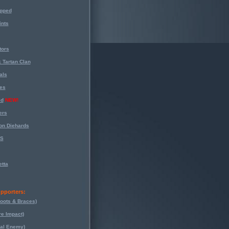
opped
nts
tors
 Tartan Clan
als
es
ed
NEW!
ers
on Diehards
-S
tta
pporters:
oots & Braces)
re Impact)
eal Enemy)