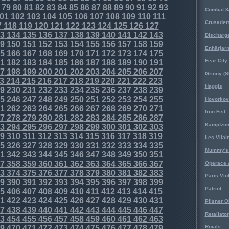
79
80
81
82
83
84
85
86
87
88
89
90
91
92
93
Combat 8
01
102
103
104
105
106
107
108
109
110
111
Crusader
7
118
119
120
121
122
123
124
125
126
127
3
134
135
136
137
138
139
140
141
142
143
Discharg
9
150
151
152
153
154
155
156
157
158
159
Enhärjar
5
166
167
168
169
170
171
172
173
174
175
Fear City
1
182
183
184
185
186
187
188
189
190
191
7
198
199
200
201
202
203
204
205
206
207
Grinny (S
3
214
215
216
217
218
219
220
221
222
223
Haggis
9
230
231
232
233
234
235
236
237
238
239
5
246
247
248
249
250
251
252
253
254
255
Hovorkovi
1
262
263
264
265
266
267
268
269
270
271
Iron Fist
7
278
279
280
281
282
283
284
285
286
287
Kampfzo
3
294
295
296
297
298
299
300
301
302
303
9
310
311
312
313
314
315
316
317
318
319
Les Vilai
5
326
327
328
329
330
331
332
333
334
335
Mummy's 
1
342
343
344
345
346
347
348
349
350
351
7
358
359
360
361
362
363
364
365
366
367
Operace 
3
374
375
376
377
378
379
380
381
382
383
Paris Vio
9
390
391
392
393
394
395
396
397
398
399
Patriot
5
406
407
408
409
410
411
412
413
414
415
1
422
423
424
425
426
427
428
429
430
431
Pilsner O
7
438
439
440
441
442
443
444
445
446
447
Retaliator
3
454
455
456
457
458
459
460
461
462
463
9
470
471
472
473
474
475
476
477
478
479
Roials