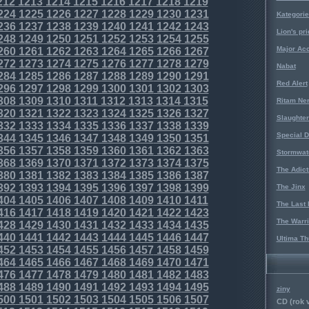
212
1213
1214
1215
1216
1217
1218
1219
224
1225
1226
1227
1228
1229
1230
1231
Kategorie
236
1237
1238
1239
1240
1241
1242
1243
Lion's pri
248
1249
1250
1251
1252
1253
1254
1255
Major Acc
260
1261
1262
1263
1264
1265
1266
1267
272
1273
1274
1275
1276
1277
1278
1279
Nabat
284
1285
1286
1287
1288
1289
1290
1291
Red Alert
296
1297
1298
1299
1300
1301
1302
1303
308
1309
1310
1311
1312
1313
1314
1315
Ritam Ne
320
1321
1322
1323
1324
1325
1326
1327
Slaughter
332
1333
1334
1335
1336
1337
1338
1339
Special D
344
1345
1346
1347
1348
1349
1350
1351
356
1357
1358
1359
1360
1361
1362
1363
Stormwat
368
1369
1370
1371
1372
1373
1374
1375
The Adict
380
1381
1382
1383
1384
1385
1386
1387
392
1393
1394
1395
1396
1397
1398
1399
The Jinx
404
1405
1406
1407
1408
1409
1410
1411
The Last 
416
1417
1418
1419
1420
1421
1422
1423
The Warri
428
1429
1430
1431
1432
1433
1434
1435
440
1441
1442
1443
1444
1445
1446
1447
Ultima Th
452
1453
1454
1455
1456
1457
1458
1459
464
1465
1466
1467
1468
1469
1470
1471
476
1477
1478
1479
1480
1481
1482
1483
488
1489
1490
1491
1492
1493
1494
1495
ziny
500
1501
1502
1503
1504
1505
1506
1507
CD (rok 