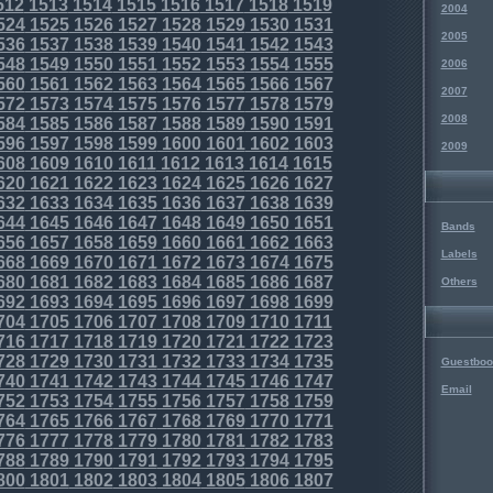
512
1513
1514
1515
1516
1517
1518
1519
2004
524
1525
1526
1527
1528
1529
1530
1531
2005
536
1537
1538
1539
1540
1541
1542
1543
548
1549
1550
1551
1552
1553
1554
1555
2006
560
1561
1562
1563
1564
1565
1566
1567
2007
572
1573
1574
1575
1576
1577
1578
1579
2008
584
1585
1586
1587
1588
1589
1590
1591
596
1597
1598
1599
1600
1601
1602
1603
2009
608
1609
1610
1611
1612
1613
1614
1615
620
1621
1622
1623
1624
1625
1626
1627
632
1633
1634
1635
1636
1637
1638
1639
644
1645
1646
1647
1648
1649
1650
1651
Bands
656
1657
1658
1659
1660
1661
1662
1663
Labels
668
1669
1670
1671
1672
1673
1674
1675
680
1681
1682
1683
1684
1685
1686
1687
Others
692
1693
1694
1695
1696
1697
1698
1699
704
1705
1706
1707
1708
1709
1710
1711
716
1717
1718
1719
1720
1721
1722
1723
728
1729
1730
1731
1732
1733
1734
1735
Guestboo
740
1741
1742
1743
1744
1745
1746
1747
Email
752
1753
1754
1755
1756
1757
1758
1759
764
1765
1766
1767
1768
1769
1770
1771
776
1777
1778
1779
1780
1781
1782
1783
788
1789
1790
1791
1792
1793
1794
1795
800
1801
1802
1803
1804
1805
1806
1807