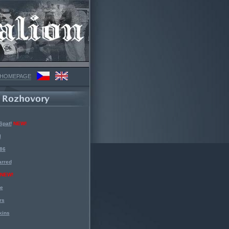
 HOMEPAGE
Spat!
NEW!
l
 86
arred
NEW!
ke
rs
kins