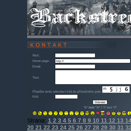
Nick:
Home page:
Email:
Text:
Přepište tento odesílací kód do příslušného pole:
Kód:
*b*
text
*/b* | *i*
text
*/i*
Strana:
1
2
3
4
5
6
7
8
9
10
11
12
13
1
20
21
22
23
24
25
26
27
28
29
30
31
3