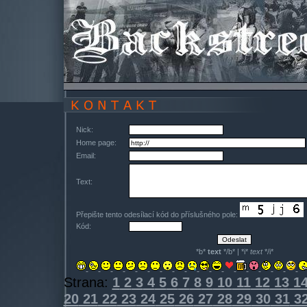
Nick:
Home page:
Email:
Text:
Přepište tento odesílací kód do příslušného pole:
Kód:
*b*
text
*/b* | *i*
text
*/i*
Strana:
1
2
3
4
5
6
7
8
9
10
11
12
13
1
20
21
22
23
24
25
26
27
28
29
30
31
3