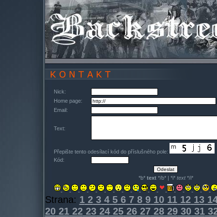
Nick:
Home page:
Email:
Text:
Přepište tento odesílací kód do příslušného pole:
Kód:
*b*
text
*/b* | *i*
text
*/i*
Strana:
1
2
3
4
5
6
7
8
9
10
11
12
13
1
20
21
22
23
24
25
26
27
28
29
30
31
3