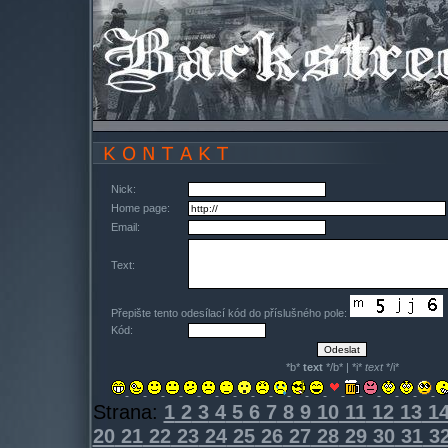
Nick:
Home page:
Email:
Text:
Přepište tento odesílací kód do příslušného pole:
Kód:
*b*
text
*/b* | *i*
text
*/i*
Strana:
1
2
3
4
5
6
7
8
9
10
11
12
13
1
20
21
22
23
24
25
26
27
28
29
30
31
3