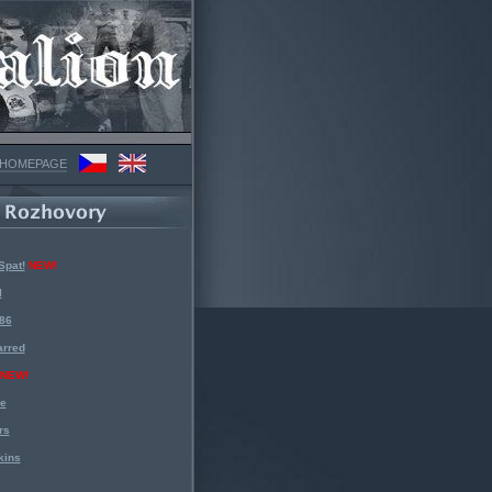
 HOMEPAGE
Spat!
NEW!
l
 86
arred
NEW!
ke
rs
kins