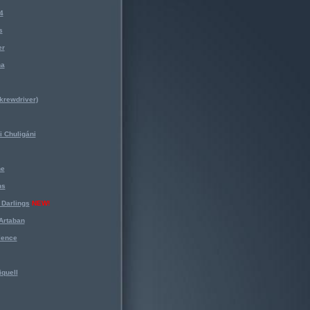
4
s
er
na
krewdriver)
 Chuligáni
ne
ns
Darlings
NEW!
Artaban
lence
iquell