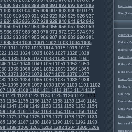
9
870
871
872
873
874
875
876
877
878
879
5
886
887
888
889
890
891
892
893
894
895
Ray Lenno
1
902
903
904
905
906
907
908
909
910
911
Slut (Ski
7
918
919
920
921
922
923
924
925
926
927
3
934
935
936
937
938
939
940
941
942
943
9
950
951
952
953
954
955
956
957
958
959
5
966
967
968
969
970
971
972
973
974
975
Another 
1
982
983
984
985
986
987
988
989
990
991
7
998
999
1000
1001
1002
1003
1004
1005
Bakers D
010
1011
1012
1013
1014
1015
1016
1017
Banner o
022
1023
1024
1025
1026
1027
1028
1029
Battle Sc
034
1035
1036
1037
1038
1039
1040
1041
046
1047
1048
1049
1050
1051
1052
1053
B?hse On
058
1059
1060
1061
1062
1063
1064
1065
Bonecrus
070
1071
1072
1073
1074
1075
1076
1077
082
1083
1084
1085
1086
1087
1088
1089
Brazil (S
094
1095
1096
1097
1098
1099
1100
1101
1102
Bruisers
07
1108
1109
1110
1111
1112
1113
1114
1115
Chelsea
20
1121
1122
1123
1124
1125
1126
1127
1128
33
1134
1135
1136
1137
1138
1139
1140
1141
Comando 
46
1147
1148
1149
1150
1151
1152
1153
1154
Dims Reb
59
1160
1161
1162
1163
1164
1165
1166
1167
72
1173
1174
1175
1176
1177
1178
1179
1180
Disciplin
85
1186
1187
1188
1189
1190
1191
1192
1193
Immoral D
98
1199
1200
1201
1202
1203
1204
1205
1206
Indecent