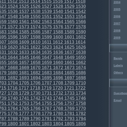
511
1512
1513
1514
1515
1516
1517
1518
2004
523
1524
1525
1526
1527
1528
1529
1530
2005
535
1536
1537
1538
1539
1540
1541
1542
547
1548
1549
1550
1551
1552
1553
1554
2006
559
1560
1561
1562
1563
1564
1565
1566
2007
571
1572
1573
1574
1575
1576
1577
1578
2008
583
1584
1585
1586
1587
1588
1589
1590
595
1596
1597
1598
1599
1600
1601
1602
2009
607
1608
1609
1610
1611
1612
1613
1614
619
1620
1621
1622
1623
1624
1625
1626
631
1632
1633
1634
1635
1636
1637
1638
643
1644
1645
1646
1647
1648
1649
1650
Bands
655
1656
1657
1658
1659
1660
1661
1662
Labels
667
1668
1669
1670
1671
1672
1673
1674
679
1680
1681
1682
1683
1684
1685
1686
Others
691
1692
1693
1694
1695
1696
1697
1698
703
1704
1705
1706
1707
1708
1709
1710
715
1716
1717
1718
1719
1720
1721
1722
727
1728
1729
1730
1731
1732
1733
1734
Guestboo
739
1740
1741
1742
1743
1744
1745
1746
Email
751
1752
1753
1754
1755
1756
1757
1758
763
1764
1765
1766
1767
1768
1769
1770
775
1776
1777
1778
1779
1780
1781
1782
787
1788
1789
1790
1791
1792
1793
1794
799
1800
1801
1802
1803
1804
1805
1806