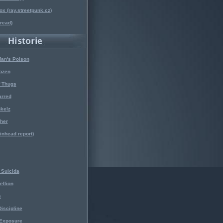
x (ray.streetpunk.cz)
nread)
Man's Poison
ozen
f Thugs
arred
kelz
her
kinhead report)
Suicida
ellion
e
iscipline
 Exposure