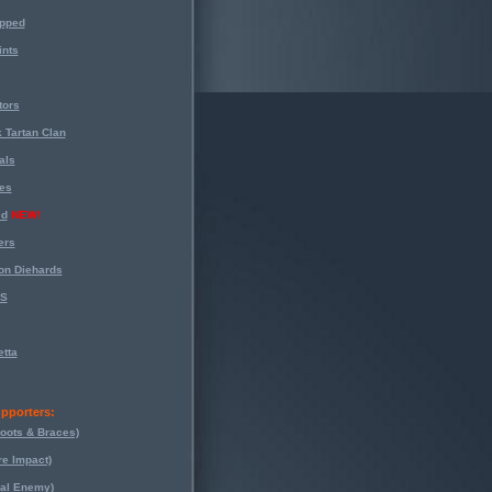
opped
nts
tors
 Tartan Clan
als
es
ed
NEW!
ers
on Diehards
-S
tta
pporters:
oots & Braces)
re Impact)
eal Enemy)