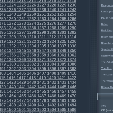
211
1212
1213
1214
1215
1216
1217
1218
223
1224
1225
1226
1227
1228
1229
1230
Kategorie
235
1236
1237
1238
1239
1240
1241
1242
Lion's pri
247
1248
1249
1250
1251
1252
1253
1254
Major Acc
259
1260
1261
1262
1263
1264
1265
1266
271
1272
1273
1274
1275
1276
1277
1278
Nabat
283
1284
1285
1286
1287
1288
1289
1290
Red Alert
295
1296
1297
1298
1299
1300
1301
1302
307
1308
1309
1310
1311
1312
1313
1314
Ritam Ne
319
1320
1321
1322
1323
1324
1325
1326
Slaughter
331
1332
1333
1334
1335
1336
1337
1338
Special D
343
1344
1345
1346
1347
1348
1349
1350
355
1356
1357
1358
1359
1360
1361
1362
Stormwat
367
1368
1369
1370
1371
1372
1373
1374
The Adict
379
1380
1381
1382
1383
1384
1385
1386
391
1392
1393
1394
1395
1396
1397
1398
The Jinx
403
1404
1405
1406
1407
1408
1409
1410
The Last 
415
1416
1417
1418
1419
1420
1421
1422
The Warri
427
1428
1429
1430
1431
1432
1433
1434
439
1440
1441
1442
1443
1444
1445
1446
Ultima Th
451
1452
1453
1454
1455
1456
1457
1458
463
1464
1465
1466
1467
1468
1469
1470
475
1476
1477
1478
1479
1480
1481
1482
487
1488
1489
1490
1491
1492
1493
1494
ziny
499
1500
1501
1502
1503
1504
1505
1506
CD (rok 