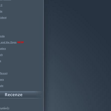
 C
de
ident
reda
 and the Dogs
NEW!
uties
ch
s
Resort
ors
ule
vydání):