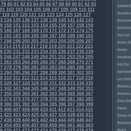
79
80
81
82
83
84
85
86
87
88
89
90
91
92
93
Combat 8
01
102
103
104
105
106
107
108
109
110
111
Crusader
7
118
119
120
121
122
123
124
125
126
127
3
134
135
136
137
138
139
140
141
142
143
Discharg
9
150
151
152
153
154
155
156
157
158
159
Enhärjar
5
166
167
168
169
170
171
172
173
174
175
Fear City
1
182
183
184
185
186
187
188
189
190
191
7
198
199
200
201
202
203
204
205
206
207
Grinny (S
3
214
215
216
217
218
219
220
221
222
223
Haggis
9
230
231
232
233
234
235
236
237
238
239
5
246
247
248
249
250
251
252
253
254
255
Hovorkovi
1
262
263
264
265
266
267
268
269
270
271
Iron Fist
7
278
279
280
281
282
283
284
285
286
287
Kampfzo
3
294
295
296
297
298
299
300
301
302
303
9
310
311
312
313
314
315
316
317
318
319
Les Vilai
5
326
327
328
329
330
331
332
333
334
335
Mummy's 
1
342
343
344
345
346
347
348
349
350
351
7
358
359
360
361
362
363
364
365
366
367
Operace 
3
374
375
376
377
378
379
380
381
382
383
Paris Vio
9
390
391
392
393
394
395
396
397
398
399
Patriot
5
406
407
408
409
410
411
412
413
414
415
1
422
423
424
425
426
427
428
429
430
431
Pilsner O
7
438
439
440
441
442
443
444
445
446
447
Retaliator
3
454
455
456
457
458
459
460
461
462
463
9
470
471
472
473
474
475
476
477
478
479
Roials