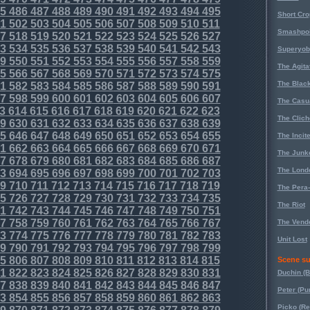
5
486
487
488
489
490
491
492
493
494
495
Short Cr
1
502
503
504
505
506
507
508
509
510
511
Smashpoi
7
518
519
520
521
522
523
524
525
526
527
3
534
535
536
537
538
539
540
541
542
543
Superyob
9
550
551
552
553
554
555
556
557
558
559
The Agita
5
566
567
568
569
570
571
572
573
574
575
The Black
1
582
583
584
585
586
587
588
589
590
591
7
598
599
600
601
602
603
604
605
606
607
The Casu
3
614
615
616
617
618
619
620
621
622
623
The Clich
9
630
631
632
633
634
635
636
637
638
639
5
646
647
648
649
650
651
652
653
654
655
The Incit
1
662
663
664
665
666
667
668
669
670
671
The Junk
7
678
679
680
681
682
683
684
685
686
687
The Lond
3
694
695
696
697
698
699
700
701
702
703
9
710
711
712
713
714
715
716
717
718
719
The Pera
5
726
727
728
729
730
731
732
733
734
735
The Riot
1
742
743
744
745
746
747
748
749
750
751
7
758
759
760
761
762
763
764
765
766
767
The Vende
3
774
775
776
777
778
779
780
781
782
783
Unit Lost
9
790
791
792
793
794
795
796
797
798
799
5
806
807
808
809
810
811
812
813
814
815
Scene su
1
822
823
824
825
826
827
828
829
830
831
Duchin (B
7
838
839
840
841
842
843
844
845
846
847
Peter (Pu
3
854
855
856
857
858
859
860
861
862
863
Picko (R