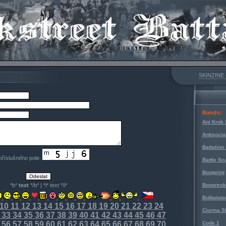
SKINZINE
Bands:
Ani Krok 
Antisocia
Battalion
 příslušného pole:
Battle Sc
Bootprint
*b*
text
*/b* | *i*
text
*/i*
Bootstro
Bulbulato
10
11
12
13
14
15
16
17
18
19
20
21
22
23
24
Ciurma S
33
34
35
36
37
38
39
40
41
42
43
44
45
46
47
56
57
58
59
60
61
62
63
64
65
66
67
68
69
70
Code 1