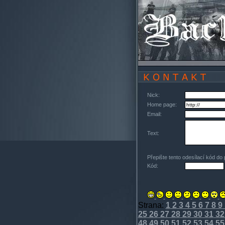
Nick:
Home page:
Email:
Text:
Přepište tento odesílací kód do
Kód:
Strana:
1
2
3
4
5
6
7
8
9
25
26
27
28
29
30
31
32
48
49
50
51
52
53
54
55