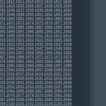
811
1812
1813
1814
1815
1816
1817
1818
823
1824
1825
1826
1827
1828
1829
1830
835
1836
1837
1838
1839
1840
1841
1842
847
1848
1849
1850
1851
1852
1853
1854
859
1860
1861
1862
1863
1864
1865
1866
871
1872
1873
1874
1875
1876
1877
1878
883
1884
1885
1886
1887
1888
1889
1890
895
1896
1897
1898
1899
1900
1901
1902
907
1908
1909
1910
1911
1912
1913
1914
919
1920
1921
1922
1923
1924
1925
1926
931
1932
1933
1934
1935
1936
1937
1938
943
1944
1945
1946
1947
1948
1949
1950
955
1956
1957
1958
1959
1960
1961
1962
967
1968
1969
1970
1971
1972
1973
1974
979
1980
1981
1982
1983
1984
1985
1986
991
1992
1993
1994
1995
1996
1997
1998
003
2004
2005
2006
2007
2008
2009
2010
015
2016
2017
2018
2019
2020
2021
2022
027
2028
2029
2030
2031
2032
2033
2034
039
2040
2041
2042
2043
2044
2045
2046
051
2052
2053
2054
2055
2056
2057
2058
063
2064
2065
2066
2067
2068
2069
2070
075
2076
2077
2078
2079
2080
2081
2082
087
2088
2089
2090
2091
2092
2093
2094
099
2100
2101
2102
2103
2104
2105
2106