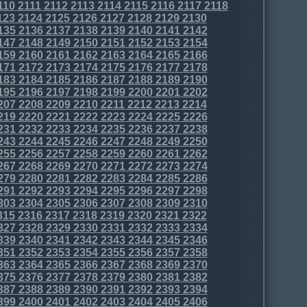
110
2111
2112
2113
2114
2115
2116
2117
2118
123
2124
2125
2126
2127
2128
2129
2130
135
2136
2137
2138
2139
2140
2141
2142
147
2148
2149
2150
2151
2152
2153
2154
159
2160
2161
2162
2163
2164
2165
2166
171
2172
2173
2174
2175
2176
2177
2178
183
2184
2185
2186
2187
2188
2189
2190
195
2196
2197
2198
2199
2200
2201
2202
207
2208
2209
2210
2211
2212
2213
2214
219
2220
2221
2222
2223
2224
2225
2226
231
2232
2233
2234
2235
2236
2237
2238
243
2244
2245
2246
2247
2248
2249
2250
255
2256
2257
2258
2259
2260
2261
2262
267
2268
2269
2270
2271
2272
2273
2274
279
2280
2281
2282
2283
2284
2285
2286
291
2292
2293
2294
2295
2296
2297
2298
303
2304
2305
2306
2307
2308
2309
2310
315
2316
2317
2318
2319
2320
2321
2322
327
2328
2329
2330
2331
2332
2333
2334
339
2340
2341
2342
2343
2344
2345
2346
351
2352
2353
2354
2355
2356
2357
2358
363
2364
2365
2366
2367
2368
2369
2370
375
2376
2377
2378
2379
2380
2381
2382
387
2388
2389
2390
2391
2392
2393
2394
399
2400
2401
2402
2403
2404
2405
2406