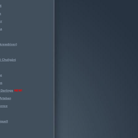
4
s
er
na
krewdriver)
 Chuligáni
ne
ns
Darlings
NEW!
Artaban
lence
iquell