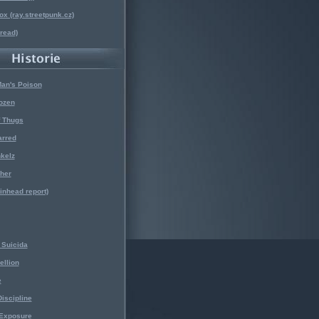
x (ray.streetpunk.cz)
nread)
Man's Poison
ozen
f Thugs
arred
kelz
her
kinhead report)
Suicida
ellion
e
iscipline
 Exposure