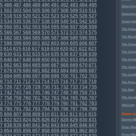
5
486
487
488
489
490
491
492
493
494
495
Short Cr
1
502
503
504
505
506
507
508
509
510
511
Smashpoi
7
518
519
520
521
522
523
524
525
526
527
3
534
535
536
537
538
539
540
541
542
543
Superyob
9
550
551
552
553
554
555
556
557
558
559
The Agita
5
566
567
568
569
570
571
572
573
574
575
The Black
1
582
583
584
585
586
587
588
589
590
591
7
598
599
600
601
602
603
604
605
606
607
The Casu
3
614
615
616
617
618
619
620
621
622
623
The Clich
9
630
631
632
633
634
635
636
637
638
639
5
646
647
648
649
650
651
652
653
654
655
The Incit
1
662
663
664
665
666
667
668
669
670
671
The Junk
7
678
679
680
681
682
683
684
685
686
687
The Lond
3
694
695
696
697
698
699
700
701
702
703
9
710
711
712
713
714
715
716
717
718
719
The Pera
5
726
727
728
729
730
731
732
733
734
735
The Riot
1
742
743
744
745
746
747
748
749
750
751
7
758
759
760
761
762
763
764
765
766
767
The Vende
3
774
775
776
777
778
779
780
781
782
783
Unit Lost
9
790
791
792
793
794
795
796
797
798
799
5
806
807
808
809
810
811
812
813
814
815
Scene su
1
822
823
824
825
826
827
828
829
830
831
Duchin (B
7
838
839
840
841
842
843
844
845
846
847
Peter (Pu
3
854
855
856
857
858
859
860
861
862
863
Picko (R