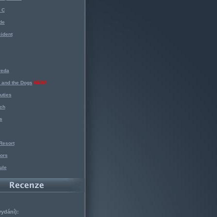
 C
de
ident
reda
 and the Dogs
NEW!
uties
ch
s
Resort
ors
ule
vydání):