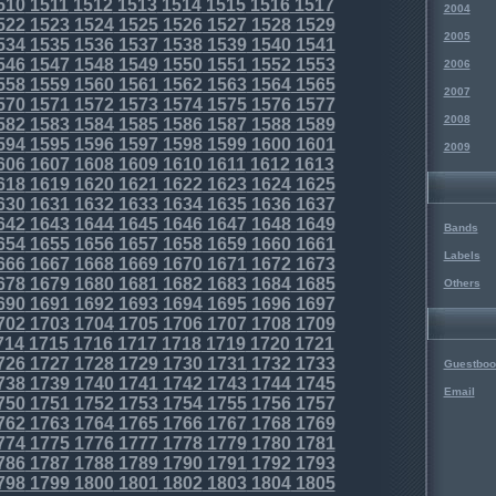
510
1511
1512
1513
1514
1515
1516
1517
2004
522
1523
1524
1525
1526
1527
1528
1529
2005
534
1535
1536
1537
1538
1539
1540
1541
546
1547
1548
1549
1550
1551
1552
1553
2006
558
1559
1560
1561
1562
1563
1564
1565
2007
570
1571
1572
1573
1574
1575
1576
1577
2008
582
1583
1584
1585
1586
1587
1588
1589
594
1595
1596
1597
1598
1599
1600
1601
2009
606
1607
1608
1609
1610
1611
1612
1613
618
1619
1620
1621
1622
1623
1624
1625
630
1631
1632
1633
1634
1635
1636
1637
642
1643
1644
1645
1646
1647
1648
1649
Bands
654
1655
1656
1657
1658
1659
1660
1661
Labels
666
1667
1668
1669
1670
1671
1672
1673
678
1679
1680
1681
1682
1683
1684
1685
Others
690
1691
1692
1693
1694
1695
1696
1697
702
1703
1704
1705
1706
1707
1708
1709
714
1715
1716
1717
1718
1719
1720
1721
726
1727
1728
1729
1730
1731
1732
1733
Guestboo
738
1739
1740
1741
1742
1743
1744
1745
Email
750
1751
1752
1753
1754
1755
1756
1757
762
1763
1764
1765
1766
1767
1768
1769
774
1775
1776
1777
1778
1779
1780
1781
786
1787
1788
1789
1790
1791
1792
1793
798
1799
1800
1801
1802
1803
1804
1805