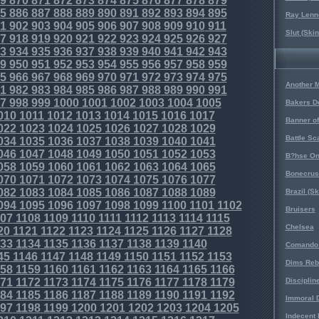
9
870
871
872
873
874
875
876
877
878
879
5
886
887
888
889
890
891
892
893
894
895
Ray Lenno
1
902
903
904
905
906
907
908
909
910
911
Slut (Ski
7
918
919
920
921
922
923
924
925
926
927
3
934
935
936
937
938
939
940
941
942
943
9
950
951
952
953
954
955
956
957
958
959
5
966
967
968
969
970
971
972
973
974
975
Another 
1
982
983
984
985
986
987
988
989
990
991
7
998
999
1000
1001
1002
1003
1004
1005
Bakers D
010
1011
1012
1013
1014
1015
1016
1017
Banner o
022
1023
1024
1025
1026
1027
1028
1029
Battle Sc
034
1035
1036
1037
1038
1039
1040
1041
046
1047
1048
1049
1050
1051
1052
1053
B?hse On
058
1059
1060
1061
1062
1063
1064
1065
Bonecrus
070
1071
1072
1073
1074
1075
1076
1077
082
1083
1084
1085
1086
1087
1088
1089
Brazil (S
094
1095
1096
1097
1098
1099
1100
1101
1102
Bruisers
07
1108
1109
1110
1111
1112
1113
1114
1115
Chelsea
20
1121
1122
1123
1124
1125
1126
1127
1128
33
1134
1135
1136
1137
1138
1139
1140
Comando 
45
1146
1147
1148
1149
1150
1151
1152
1153
Dims Reb
58
1159
1160
1161
1162
1163
1164
1165
1166
71
1172
1173
1174
1175
1176
1177
1178
1179
Disciplin
84
1185
1186
1187
1188
1189
1190
1191
1192
Immoral D
97
1198
1199
1200
1201
1202
1203
1204
1205
Indecent