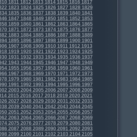
810
1811
1812
1813
1814
1815
1816
1817
822
1823
1824
1825
1826
1827
1828
1829
834
1835
1836
1837
1838
1839
1840
1841
846
1847
1848
1849
1850
1851
1852
1853
858
1859
1860
1861
1862
1863
1864
1865
870
1871
1872
1873
1874
1875
1876
1877
882
1883
1884
1885
1886
1887
1888
1889
894
1895
1896
1897
1898
1899
1900
1901
906
1907
1908
1909
1910
1911
1912
1913
918
1919
1920
1921
1922
1923
1924
1925
930
1931
1932
1933
1934
1935
1936
1937
942
1943
1944
1945
1946
1947
1948
1949
954
1955
1956
1957
1958
1959
1960
1961
966
1967
1968
1969
1970
1971
1972
1973
978
1979
1980
1981
1982
1983
1984
1985
990
1991
1992
1993
1994
1995
1996
1997
002
2003
2004
2005
2006
2007
2008
2009
014
2015
2016
2017
2018
2019
2020
2021
026
2027
2028
2029
2030
2031
2032
2033
038
2039
2040
2041
2042
2043
2044
2045
050
2051
2052
2053
2054
2055
2056
2057
062
2063
2064
2065
2066
2067
2068
2069
074
2075
2076
2077
2078
2079
2080
2081
086
2087
2088
2089
2090
2091
2092
2093
098
2099
2100
2101
2102
2103
2104
2105