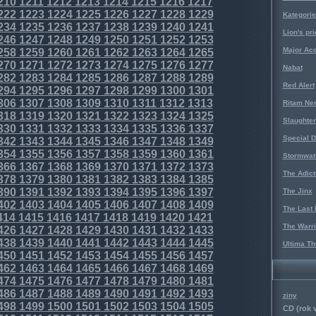
210
1211
1212
1213
1214
1215
1216
1217
222
1223
1224
1225
1226
1227
1228
1229
Kategorie
234
1235
1236
1237
1238
1239
1240
1241
Lion's pri
246
1247
1248
1249
1250
1251
1252
1253
Major Acc
258
1259
1260
1261
1262
1263
1264
1265
270
1271
1272
1273
1274
1275
1276
1277
Nabat
282
1283
1284
1285
1286
1287
1288
1289
Red Alert
294
1295
1296
1297
1298
1299
1300
1301
306
1307
1308
1309
1310
1311
1312
1313
Ritam Ne
318
1319
1320
1321
1322
1323
1324
1325
Slaughter
330
1331
1332
1333
1334
1335
1336
1337
Special D
342
1343
1344
1345
1346
1347
1348
1349
354
1355
1356
1357
1358
1359
1360
1361
Stormwat
366
1367
1368
1369
1370
1371
1372
1373
The Adict
378
1379
1380
1381
1382
1383
1384
1385
390
1391
1392
1393
1394
1395
1396
1397
The Jinx
402
1403
1404
1405
1406
1407
1408
1409
The Last 
414
1415
1416
1417
1418
1419
1420
1421
The Warri
426
1427
1428
1429
1430
1431
1432
1433
438
1439
1440
1441
1442
1443
1444
1445
Ultima Th
450
1451
1452
1453
1454
1455
1456
1457
462
1463
1464
1465
1466
1467
1468
1469
474
1475
1476
1477
1478
1479
1480
1481
486
1487
1488
1489
1490
1491
1492
1493
ziny
498
1499
1500
1501
1502
1503
1504
1505
CD (rok 