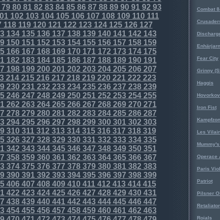
79
80
81
82
83
84
85
86
87
88
89
90
91
92
93
Combat 8
01
102
103
104
105
106
107
108
109
110
111
Crusader
7
118
119
120
121
122
123
124
125
126
127
3
134
135
136
137
138
139
140
141
142
143
Discharg
9
150
151
152
153
154
155
156
157
158
159
Enhärjar
5
166
167
168
169
170
171
172
173
174
175
Fear City
1
182
183
184
185
186
187
188
189
190
191
7
198
199
200
201
202
203
204
205
206
207
Grinny (S
3
214
215
216
217
218
219
220
221
222
223
Haggis
9
230
231
232
233
234
235
236
237
238
239
5
246
247
248
249
250
251
252
253
254
255
Hovorkovi
1
262
263
264
265
266
267
268
269
270
271
Iron Fist
7
278
279
280
281
282
283
284
285
286
287
Kampfzo
3
294
295
296
297
298
299
300
301
302
303
9
310
311
312
313
314
315
316
317
318
319
Les Vilai
5
326
327
328
329
330
331
332
333
334
335
Mummy's 
1
342
343
344
345
346
347
348
349
350
351
7
358
359
360
361
362
363
364
365
366
367
Operace 
3
374
375
376
377
378
379
380
381
382
383
Paris Vio
9
390
391
392
393
394
395
396
397
398
399
Patriot
5
406
407
408
409
410
411
412
413
414
415
1
422
423
424
425
426
427
428
429
430
431
Pilsner O
7
438
439
440
441
442
443
444
445
446
447
Retaliator
3
454
455
456
457
458
459
460
461
462
463
9
470
471
472
473
474
475
476
477
478
479
Roials