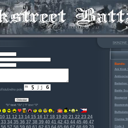
SKINZINE
Bands:
Ani Krok 
Antisocia
Battalion
 příslušného pole:
Battle Sc
Bootprint
*b*
text
*/b* | *i*
text
*/i*
Bootstro
Bulbulato
10
11
12
13
14
15
16
17
18
19
20
21
22
23
24
Ciurma S
33
34
35
36
37
38
39
40
41
42
43
44
45
46
47
56
57
58
59
60
61
62
63
64
65
66
67
68
69
70
Code 1