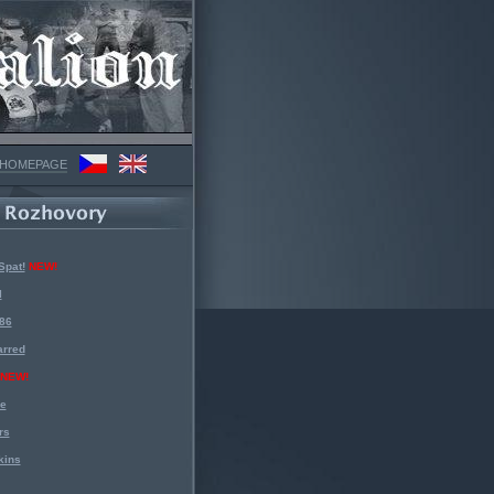
 HOMEPAGE
Spat!
NEW!
l
 86
arred
NEW!
ke
rs
kins