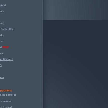
opped
nts
tors
 Tartan Clan
als
es
ed
NEW!
ers
on Diehards
-S
tta
pporters:
oots & Braces)
re Impact)
eal Enemy)