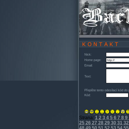
Nick:
Home page:
Email:
Text:
Přepište tento odesílací kód do
Kód:
Strana:
1
2
3
4
5
6
7
8
9
25
26
27
28
29
30
31
32
48
49
50
51
52
53
54
55