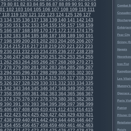
79
80
81
82
83
84
85
86
87
88
89
90
91
92
93
Combat 8
01
102
103
104
105
106
107
108
109
110
111
Crusader
7
118
119
120
121
122
123
124
125
126
127
3
134
135
136
137
138
139
140
141
142
143
Discharg
9
150
151
152
153
154
155
156
157
158
159
Enhärjar
5
166
167
168
169
170
171
172
173
174
175
Fear City
1
182
183
184
185
186
187
188
189
190
191
7
198
199
200
201
202
203
204
205
206
207
Grinny (S
3
214
215
216
217
218
219
220
221
222
223
Haggis
9
230
231
232
233
234
235
236
237
238
239
5
246
247
248
249
250
251
252
253
254
255
Hovorkovi
1
262
263
264
265
266
267
268
269
270
271
Iron Fist
7
278
279
280
281
282
283
284
285
286
287
Kampfzo
3
294
295
296
297
298
299
300
301
302
303
9
310
311
312
313
314
315
316
317
318
319
Les Vilai
5
326
327
328
329
330
331
332
333
334
335
Mummy's 
1
342
343
344
345
346
347
348
349
350
351
7
358
359
360
361
362
363
364
365
366
367
Operace 
3
374
375
376
377
378
379
380
381
382
383
Paris Vio
9
390
391
392
393
394
395
396
397
398
399
Patriot
5
406
407
408
409
410
411
412
413
414
415
1
422
423
424
425
426
427
428
429
430
431
Pilsner O
7
438
439
440
441
442
443
444
445
446
447
Retaliator
3
454
455
456
457
458
459
460
461
462
463
9
470
471
472
473
474
475
476
477
478
479
Roials