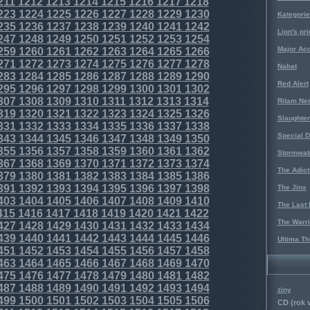
211
1212
1213
1214
1215
1216
1217
1218
223
1224
1225
1226
1227
1228
1229
1230
Kategorie
235
1236
1237
1238
1239
1240
1241
1242
Lion's pri
247
1248
1249
1250
1251
1252
1253
1254
Major Acc
259
1260
1261
1262
1263
1264
1265
1266
271
1272
1273
1274
1275
1276
1277
1278
Nabat
283
1284
1285
1286
1287
1288
1289
1290
Red Alert
295
1296
1297
1298
1299
1300
1301
1302
307
1308
1309
1310
1311
1312
1313
1314
Ritam Ne
319
1320
1321
1322
1323
1324
1325
1326
Slaughter
331
1332
1333
1334
1335
1336
1337
1338
Special D
343
1344
1345
1346
1347
1348
1349
1350
355
1356
1357
1358
1359
1360
1361
1362
Stormwat
367
1368
1369
1370
1371
1372
1373
1374
The Adict
379
1380
1381
1382
1383
1384
1385
1386
391
1392
1393
1394
1395
1396
1397
1398
The Jinx
403
1404
1405
1406
1407
1408
1409
1410
The Last 
415
1416
1417
1418
1419
1420
1421
1422
The Warri
427
1428
1429
1430
1431
1432
1433
1434
439
1440
1441
1442
1443
1444
1445
1446
Ultima Th
451
1452
1453
1454
1455
1456
1457
1458
463
1464
1465
1466
1467
1468
1469
1470
475
1476
1477
1478
1479
1480
1481
1482
487
1488
1489
1490
1491
1492
1493
1494
ziny
499
1500
1501
1502
1503
1504
1505
1506
CD (rok 