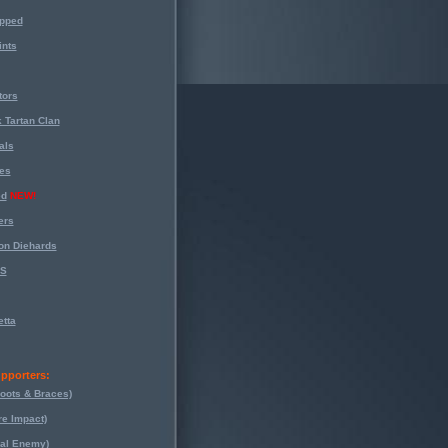
opped
nts
tors
 Tartan Clan
als
es
ed
NEW!
ers
on Diehards
-S
tta
pporters:
oots & Braces)
re Impact)
eal Enemy)