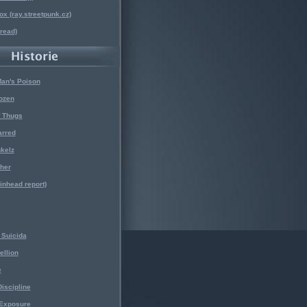
x (ray.streetpunk.cz)
nread)
Man's Poison
ozen
f Thugs
arred
kelz
her
kinhead report)
Suicida
ellion
e
iscipline
 Exposure