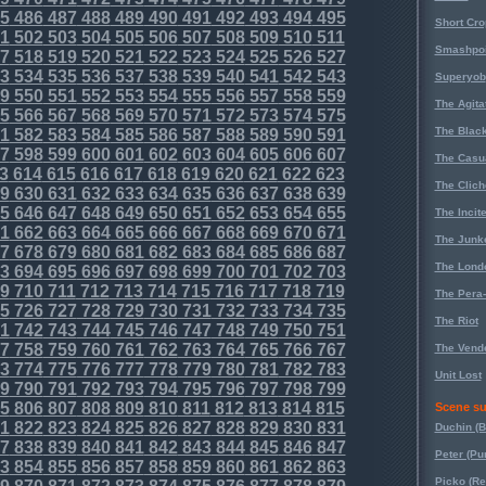
5
486
487
488
489
490
491
492
493
494
495
Short Cr
1
502
503
504
505
506
507
508
509
510
511
Smashpoi
7
518
519
520
521
522
523
524
525
526
527
3
534
535
536
537
538
539
540
541
542
543
Superyob
9
550
551
552
553
554
555
556
557
558
559
The Agita
5
566
567
568
569
570
571
572
573
574
575
The Black
1
582
583
584
585
586
587
588
589
590
591
7
598
599
600
601
602
603
604
605
606
607
The Casu
3
614
615
616
617
618
619
620
621
622
623
The Clich
9
630
631
632
633
634
635
636
637
638
639
5
646
647
648
649
650
651
652
653
654
655
The Incit
1
662
663
664
665
666
667
668
669
670
671
The Junk
7
678
679
680
681
682
683
684
685
686
687
The Lond
3
694
695
696
697
698
699
700
701
702
703
9
710
711
712
713
714
715
716
717
718
719
The Pera
5
726
727
728
729
730
731
732
733
734
735
The Riot
1
742
743
744
745
746
747
748
749
750
751
7
758
759
760
761
762
763
764
765
766
767
The Vende
3
774
775
776
777
778
779
780
781
782
783
Unit Lost
9
790
791
792
793
794
795
796
797
798
799
5
806
807
808
809
810
811
812
813
814
815
Scene su
1
822
823
824
825
826
827
828
829
830
831
Duchin (B
7
838
839
840
841
842
843
844
845
846
847
Peter (Pu
3
854
855
856
857
858
859
860
861
862
863
Picko (R