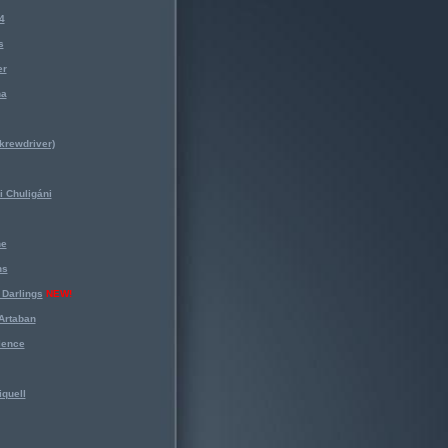
4
s
er
na
krewdriver)
 Chuligáni
ne
ns
Darlings
NEW!
Artaban
lence
iquell