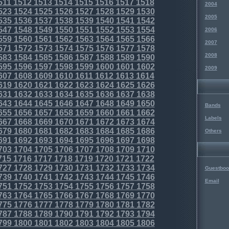
511
1512
1513
1514
1515
1516
1517
1518
2004
523
1524
1525
1526
1527
1528
1529
1530
2005
535
1536
1537
1538
1539
1540
1541
1542
547
1548
1549
1550
1551
1552
1553
1554
2006
559
1560
1561
1562
1563
1564
1565
1566
2007
571
1572
1573
1574
1575
1576
1577
1578
2008
583
1584
1585
1586
1587
1588
1589
1590
595
1596
1597
1598
1599
1600
1601
1602
2009
607
1608
1609
1610
1611
1612
1613
1614
619
1620
1621
1622
1623
1624
1625
1626
631
1632
1633
1634
1635
1636
1637
1638
643
1644
1645
1646
1647
1648
1649
1650
Bands
655
1656
1657
1658
1659
1660
1661
1662
Labels
667
1668
1669
1670
1671
1672
1673
1674
679
1680
1681
1682
1683
1684
1685
1686
Others
691
1692
1693
1694
1695
1696
1697
1698
703
1704
1705
1706
1707
1708
1709
1710
715
1716
1717
1718
1719
1720
1721
1722
727
1728
1729
1730
1731
1732
1733
1734
Guestboo
739
1740
1741
1742
1743
1744
1745
1746
Email
751
1752
1753
1754
1755
1756
1757
1758
763
1764
1765
1766
1767
1768
1769
1770
775
1776
1777
1778
1779
1780
1781
1782
787
1788
1789
1790
1791
1792
1793
1794
799
1800
1801
1802
1803
1804
1805
1806