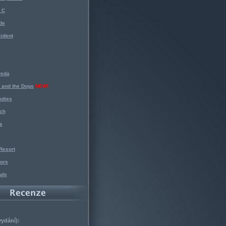
 C
de
ident
reda
 and the Dogs
NEW!
uties
ch
s
Resort
ors
ule
vydání):