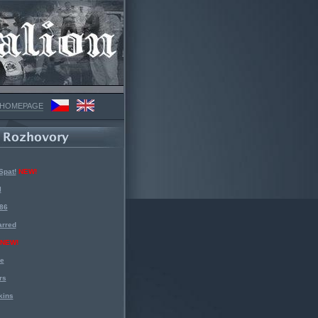
 HOMEPAGE
Spat!
NEW!
l
 86
arred
NEW!
ke
rs
kins