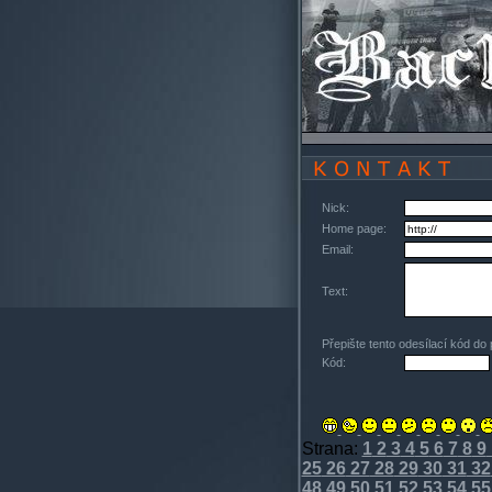
Nick:
Home page:
Email:
Text:
Přepište tento odesílací kód do
Kód:
Strana:
1
2
3
4
5
6
7
8
9
25
26
27
28
29
30
31
32
48
49
50
51
52
53
54
55