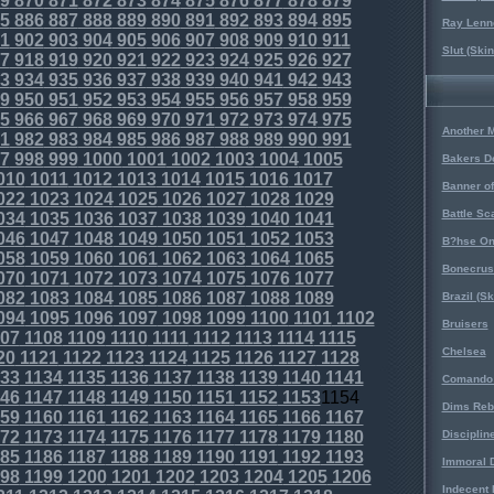
9
870
871
872
873
874
875
876
877
878
879
5
886
887
888
889
890
891
892
893
894
895
Ray Lenno
1
902
903
904
905
906
907
908
909
910
911
Slut (Ski
7
918
919
920
921
922
923
924
925
926
927
3
934
935
936
937
938
939
940
941
942
943
9
950
951
952
953
954
955
956
957
958
959
5
966
967
968
969
970
971
972
973
974
975
Another 
1
982
983
984
985
986
987
988
989
990
991
7
998
999
1000
1001
1002
1003
1004
1005
Bakers D
010
1011
1012
1013
1014
1015
1016
1017
Banner o
022
1023
1024
1025
1026
1027
1028
1029
Battle Sc
034
1035
1036
1037
1038
1039
1040
1041
046
1047
1048
1049
1050
1051
1052
1053
B?hse On
058
1059
1060
1061
1062
1063
1064
1065
Bonecrus
070
1071
1072
1073
1074
1075
1076
1077
082
1083
1084
1085
1086
1087
1088
1089
Brazil (S
094
1095
1096
1097
1098
1099
1100
1101
1102
Bruisers
07
1108
1109
1110
1111
1112
1113
1114
1115
Chelsea
20
1121
1122
1123
1124
1125
1126
1127
1128
33
1134
1135
1136
1137
1138
1139
1140
1141
Comando 
46
1147
1148
1149
1150
1151
1152
1153
1154
Dims Reb
59
1160
1161
1162
1163
1164
1165
1166
1167
72
1173
1174
1175
1176
1177
1178
1179
1180
Disciplin
85
1186
1187
1188
1189
1190
1191
1192
1193
Immoral D
98
1199
1200
1201
1202
1203
1204
1205
1206
Indecent