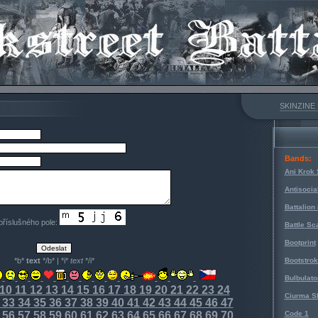
SKINZINE
Bands:
Ani Krok 
Antisocia
Battalion
 příslušného pole:
Battle Sc
Bootprint
*b*
text
*/b* | *i*
text
*/i*
Bootstro
Bulbulato
10
11
12
13
14
15
16
17
18
19
20
21
22
23
24
Ciurma S
33
34
35
36
37
38
39
40
41
42
43
44
45
46
47
56
57
58
59
60
61
62
63
64
65
66
67
68
69
70
Code 1