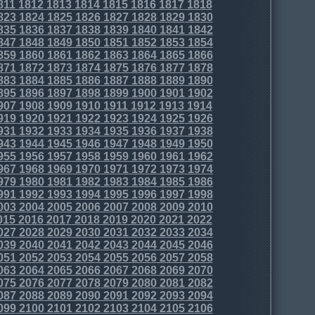
811
1812
1813
1814
1815
1816
1817
1818
823
1824
1825
1826
1827
1828
1829
1830
835
1836
1837
1838
1839
1840
1841
1842
847
1848
1849
1850
1851
1852
1853
1854
859
1860
1861
1862
1863
1864
1865
1866
871
1872
1873
1874
1875
1876
1877
1878
883
1884
1885
1886
1887
1888
1889
1890
895
1896
1897
1898
1899
1900
1901
1902
907
1908
1909
1910
1911
1912
1913
1914
919
1920
1921
1922
1923
1924
1925
1926
931
1932
1933
1934
1935
1936
1937
1938
943
1944
1945
1946
1947
1948
1949
1950
955
1956
1957
1958
1959
1960
1961
1962
967
1968
1969
1970
1971
1972
1973
1974
979
1980
1981
1982
1983
1984
1985
1986
991
1992
1993
1994
1995
1996
1997
1998
003
2004
2005
2006
2007
2008
2009
2010
015
2016
2017
2018
2019
2020
2021
2022
027
2028
2029
2030
2031
2032
2033
2034
039
2040
2041
2042
2043
2044
2045
2046
051
2052
2053
2054
2055
2056
2057
2058
063
2064
2065
2066
2067
2068
2069
2070
075
2076
2077
2078
2079
2080
2081
2082
087
2088
2089
2090
2091
2092
2093
2094
099
2100
2101
2102
2103
2104
2105
2106