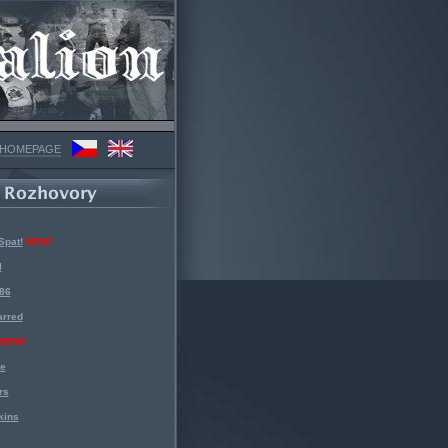
 HOMEPAGE
Spat!
NEW!
l
 86
arred
NEW!
ke
rs
kins