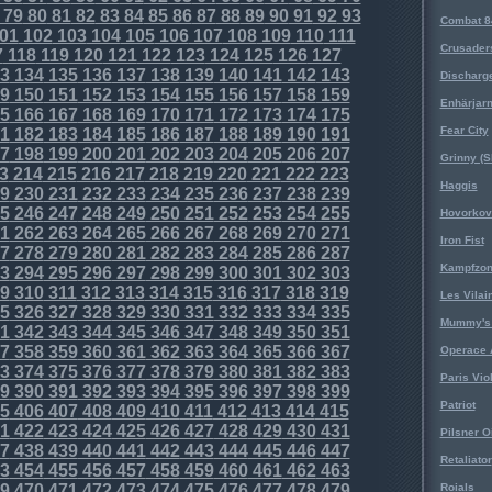
79
80
81
82
83
84
85
86
87
88
89
90
91
92
93
Combat 8
01
102
103
104
105
106
107
108
109
110
111
Crusader
7
118
119
120
121
122
123
124
125
126
127
3
134
135
136
137
138
139
140
141
142
143
Discharg
9
150
151
152
153
154
155
156
157
158
159
Enhärjar
5
166
167
168
169
170
171
172
173
174
175
Fear City
1
182
183
184
185
186
187
188
189
190
191
7
198
199
200
201
202
203
204
205
206
207
Grinny (S
3
214
215
216
217
218
219
220
221
222
223
Haggis
9
230
231
232
233
234
235
236
237
238
239
5
246
247
248
249
250
251
252
253
254
255
Hovorkovi
1
262
263
264
265
266
267
268
269
270
271
Iron Fist
7
278
279
280
281
282
283
284
285
286
287
Kampfzo
3
294
295
296
297
298
299
300
301
302
303
9
310
311
312
313
314
315
316
317
318
319
Les Vilai
5
326
327
328
329
330
331
332
333
334
335
Mummy's 
1
342
343
344
345
346
347
348
349
350
351
7
358
359
360
361
362
363
364
365
366
367
Operace 
3
374
375
376
377
378
379
380
381
382
383
Paris Vio
9
390
391
392
393
394
395
396
397
398
399
Patriot
5
406
407
408
409
410
411
412
413
414
415
1
422
423
424
425
426
427
428
429
430
431
Pilsner O
7
438
439
440
441
442
443
444
445
446
447
Retaliator
3
454
455
456
457
458
459
460
461
462
463
9
470
471
472
473
474
475
476
477
478
479
Roials