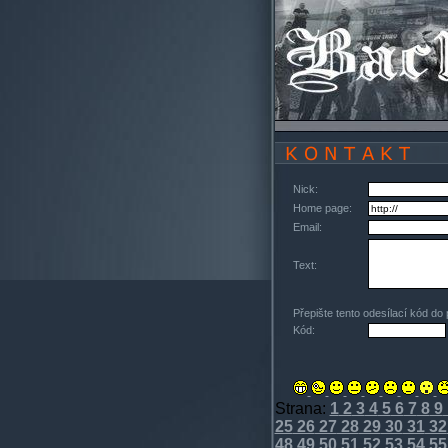
Nick:
Home page:
Email:
Text:
Přepište tento odesílací kód do
Kód:
Strana:
1
2
3
4
5
6
7
8
9
25
26
27
28
29
30
31
32
48
49
50
51
52
53
54
55