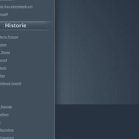
x (ray.streetpunk.cz)
nread)
Man's Poison
ozen
f Thugs
arred
kelz
her
kinhead report)
Suicida
ellion
e
iscipline
 Exposure