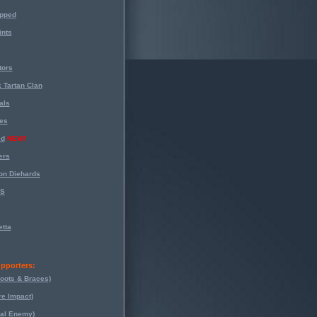
opped
nts
tors
 Tartan Clan
als
es
ed
NEW!
ers
on Diehards
-S
tta
pporters:
oots & Braces)
re Impact)
eal Enemy)