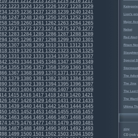
210
1211
1212
1213
1214
1215
1216
1217
222
1223
1224
1225
1226
1227
1228
1229
Kategorie
234
1235
1236
1237
1238
1239
1240
1241
Lion's pri
246
1247
1248
1249
1250
1251
1252
1253
Major Acc
258
1259
1260
1261
1262
1263
1264
1265
270
1271
1272
1273
1274
1275
1276
1277
Nabat
282
1283
1284
1285
1286
1287
1288
1289
Red Alert
294
1295
1296
1297
1298
1299
1300
1301
306
1307
1308
1309
1310
1311
1312
1313
Ritam Ne
318
1319
1320
1321
1322
1323
1324
1325
Slaughter
330
1331
1332
1333
1334
1335
1336
1337
Special D
342
1343
1344
1345
1346
1347
1348
1349
354
1355
1356
1357
1358
1359
1360
1361
Stormwat
366
1367
1368
1369
1370
1371
1372
1373
The Adict
378
1379
1380
1381
1382
1383
1384
1385
390
1391
1392
1393
1394
1395
1396
1397
The Jinx
402
1403
1404
1405
1406
1407
1408
1409
The Last 
414
1415
1416
1417
1418
1419
1420
1421
The Warri
426
1427
1428
1429
1430
1431
1432
1433
438
1439
1440
1441
1442
1443
1444
1445
Ultima Th
450
1451
1452
1453
1454
1455
1456
1457
462
1463
1464
1465
1466
1467
1468
1469
474
1475
1476
1477
1478
1479
1480
1481
486
1487
1488
1489
1490
1491
1492
1493
ziny
498
1499
1500
1501
1502
1503
1504
1505
CD (rok 