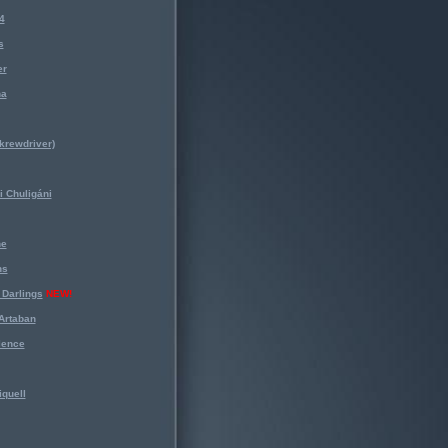
4
s
er
na
krewdriver)
 Chuligáni
ne
ns
Darlings
NEW!
Artaban
lence
iquell