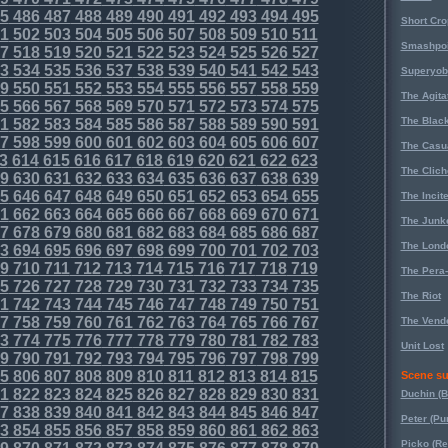
5
486
487
488
489
490
491
492
493
494
495
Short Cr
1
502
503
504
505
506
507
508
509
510
511
Smashpoi
7
518
519
520
521
522
523
524
525
526
527
3
534
535
536
537
538
539
540
541
542
543
Superyob
9
550
551
552
553
554
555
556
557
558
559
The Agita
5
566
567
568
569
570
571
572
573
574
575
The Black
1
582
583
584
585
586
587
588
589
590
591
7
598
599
600
601
602
603
604
605
606
607
The Casu
3
614
615
616
617
618
619
620
621
622
623
The Clich
9
630
631
632
633
634
635
636
637
638
639
5
646
647
648
649
650
651
652
653
654
655
The Incit
1
662
663
664
665
666
667
668
669
670
671
The Junk
7
678
679
680
681
682
683
684
685
686
687
The Lond
3
694
695
696
697
698
699
700
701
702
703
9
710
711
712
713
714
715
716
717
718
719
The Pera
5
726
727
728
729
730
731
732
733
734
735
The Riot
1
742
743
744
745
746
747
748
749
750
751
7
758
759
760
761
762
763
764
765
766
767
The Vende
3
774
775
776
777
778
779
780
781
782
783
Unit Lost
9
790
791
792
793
794
795
796
797
798
799
5
806
807
808
809
810
811
812
813
814
815
Scene su
1
822
823
824
825
826
827
828
829
830
831
Duchin (B
7
838
839
840
841
842
843
844
845
846
847
Peter (Pu
3
854
855
856
857
858
859
860
861
862
863
Picko (R