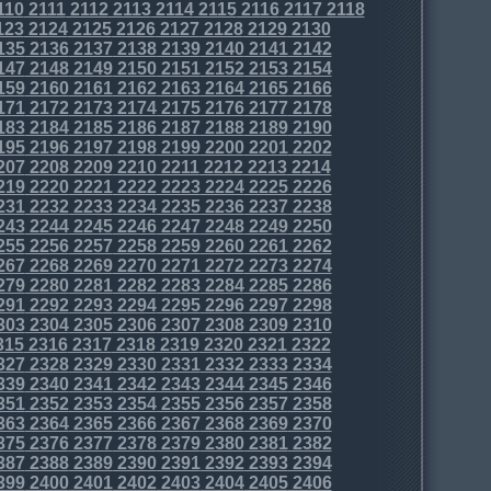
110
2111
2112
2113
2114
2115
2116
2117
2118
123
2124
2125
2126
2127
2128
2129
2130
135
2136
2137
2138
2139
2140
2141
2142
147
2148
2149
2150
2151
2152
2153
2154
159
2160
2161
2162
2163
2164
2165
2166
171
2172
2173
2174
2175
2176
2177
2178
183
2184
2185
2186
2187
2188
2189
2190
195
2196
2197
2198
2199
2200
2201
2202
207
2208
2209
2210
2211
2212
2213
2214
219
2220
2221
2222
2223
2224
2225
2226
231
2232
2233
2234
2235
2236
2237
2238
243
2244
2245
2246
2247
2248
2249
2250
255
2256
2257
2258
2259
2260
2261
2262
267
2268
2269
2270
2271
2272
2273
2274
279
2280
2281
2282
2283
2284
2285
2286
291
2292
2293
2294
2295
2296
2297
2298
303
2304
2305
2306
2307
2308
2309
2310
315
2316
2317
2318
2319
2320
2321
2322
327
2328
2329
2330
2331
2332
2333
2334
339
2340
2341
2342
2343
2344
2345
2346
351
2352
2353
2354
2355
2356
2357
2358
363
2364
2365
2366
2367
2368
2369
2370
375
2376
2377
2378
2379
2380
2381
2382
387
2388
2389
2390
2391
2392
2393
2394
399
2400
2401
2402
2403
2404
2405
2406