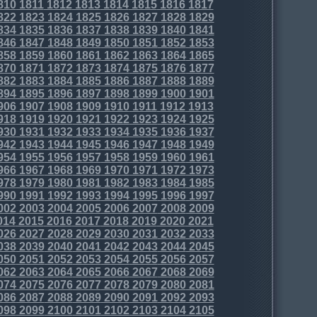
810
1811
1812
1813
1814
1815
1816
1817
822
1823
1824
1825
1826
1827
1828
1829
834
1835
1836
1837
1838
1839
1840
1841
846
1847
1848
1849
1850
1851
1852
1853
858
1859
1860
1861
1862
1863
1864
1865
870
1871
1872
1873
1874
1875
1876
1877
882
1883
1884
1885
1886
1887
1888
1889
894
1895
1896
1897
1898
1899
1900
1901
906
1907
1908
1909
1910
1911
1912
1913
918
1919
1920
1921
1922
1923
1924
1925
930
1931
1932
1933
1934
1935
1936
1937
942
1943
1944
1945
1946
1947
1948
1949
954
1955
1956
1957
1958
1959
1960
1961
966
1967
1968
1969
1970
1971
1972
1973
978
1979
1980
1981
1982
1983
1984
1985
990
1991
1992
1993
1994
1995
1996
1997
002
2003
2004
2005
2006
2007
2008
2009
014
2015
2016
2017
2018
2019
2020
2021
026
2027
2028
2029
2030
2031
2032
2033
038
2039
2040
2041
2042
2043
2044
2045
050
2051
2052
2053
2054
2055
2056
2057
062
2063
2064
2065
2066
2067
2068
2069
074
2075
2076
2077
2078
2079
2080
2081
086
2087
2088
2089
2090
2091
2092
2093
098
2099
2100
2101
2102
2103
2104
2105