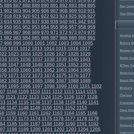
9
870
871
872
873
874
875
876
877
878
879
5
886
887
888
889
890
891
892
893
894
895
Ray Lenno
1
902
903
904
905
906
907
908
909
910
911
Slut (Ski
7
918
919
920
921
922
923
924
925
926
927
3
934
935
936
937
938
939
940
941
942
943
9
950
951
952
953
954
955
956
957
958
959
5
966
967
968
969
970
971
972
973
974
975
Another 
1
982
983
984
985
986
987
988
989
990
991
7
998
999
1000
1001
1002
1003
1004
1005
Bakers D
010
1011
1012
1013
1014
1015
1016
1017
Banner o
022
1023
1024
1025
1026
1027
1028
1029
Battle Sc
034
1035
1036
1037
1038
1039
1040
1041
046
1047
1048
1049
1050
1051
1052
1053
B?hse On
058
1059
1060
1061
1062
1063
1064
1065
Bonecrus
070
1071
1072
1073
1074
1075
1076
1077
082
1083
1084
1085
1086
1087
1088
1089
Brazil (S
094
1095
1096
1097
1098
1099
1100
1101
1102
Bruisers
07
1108
1109
1110
1111
1112
1113
1114
1115
Chelsea
20
1121
1122
1123
1124
1125
1126
1127
1128
33
1134
1135
1136
1137
1138
1139
1140
1141
Comando 
46
1147
1148
1149
1150
1151
1152
1153
Dims Reb
58
1159
1160
1161
1162
1163
1164
1165
1166
71
1172
1173
1174
1175
1176
1177
1178
1179
Disciplin
84
1185
1186
1187
1188
1189
1190
1191
1192
Immoral D
97
1198
1199
1200
1201
1202
1203
1204
1205
Indecent