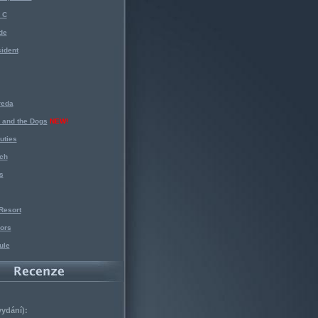
 C
de
ident
reda
 and the Dogs
NEW!
uties
ch
s
Resort
ors
ule
vydání):