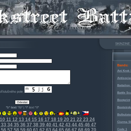
SKINZINE
Bands:
Ani Krok 
Antisocia
Battalion
 příslušného pole:
Battle Sc
Bootprint
*b*
text
*/b* | *i*
text
*/i*
Bootstro
Bulbulato
10
11
12
13
14
15
16
17
18
19
20
21
22
23
24
Ciurma S
33
34
35
36
37
38
39
40
41
42
43
44
45
46
47
56
57
58
59
60
61
62
63
64
65
66
67
68
69
70
Code 1