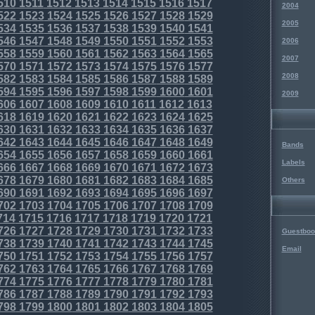
510
1511
1512
1513
1514
1515
1516
1517
2004
522
1523
1524
1525
1526
1527
1528
1529
2005
534
1535
1536
1537
1538
1539
1540
1541
546
1547
1548
1549
1550
1551
1552
1553
2006
558
1559
1560
1561
1562
1563
1564
1565
2007
570
1571
1572
1573
1574
1575
1576
1577
2008
582
1583
1584
1585
1586
1587
1588
1589
594
1595
1596
1597
1598
1599
1600
1601
2009
606
1607
1608
1609
1610
1611
1612
1613
618
1619
1620
1621
1622
1623
1624
1625
630
1631
1632
1633
1634
1635
1636
1637
642
1643
1644
1645
1646
1647
1648
1649
Bands
654
1655
1656
1657
1658
1659
1660
1661
Labels
666
1667
1668
1669
1670
1671
1672
1673
678
1679
1680
1681
1682
1683
1684
1685
Others
690
1691
1692
1693
1694
1695
1696
1697
702
1703
1704
1705
1706
1707
1708
1709
714
1715
1716
1717
1718
1719
1720
1721
726
1727
1728
1729
1730
1731
1732
1733
Guestboo
738
1739
1740
1741
1742
1743
1744
1745
Email
750
1751
1752
1753
1754
1755
1756
1757
762
1763
1764
1765
1766
1767
1768
1769
774
1775
1776
1777
1778
1779
1780
1781
786
1787
1788
1789
1790
1791
1792
1793
798
1799
1800
1801
1802
1803
1804
1805