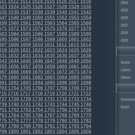
511
1512
1513
1514
1515
1516
1517
1518
2004
523
1524
1525
1526
1527
1528
1529
1530
2005
535
1536
1537
1538
1539
1540
1541
1542
547
1548
1549
1550
1551
1552
1553
1554
2006
559
1560
1561
1562
1563
1564
1565
1566
2007
571
1572
1573
1574
1575
1576
1577
1578
2008
583
1584
1585
1586
1587
1588
1589
1590
595
1596
1597
1598
1599
1600
1601
1602
2009
607
1608
1609
1610
1611
1612
1613
1614
619
1620
1621
1622
1623
1624
1625
1626
631
1632
1633
1634
1635
1636
1637
1638
643
1644
1645
1646
1647
1648
1649
1650
Bands
655
1656
1657
1658
1659
1660
1661
1662
Labels
667
1668
1669
1670
1671
1672
1673
1674
679
1680
1681
1682
1683
1684
1685
1686
Others
691
1692
1693
1694
1695
1696
1697
1698
703
1704
1705
1706
1707
1708
1709
1710
715
1716
1717
1718
1719
1720
1721
1722
727
1728
1729
1730
1731
1732
1733
1734
Guestboo
739
1740
1741
1742
1743
1744
1745
1746
Email
751
1752
1753
1754
1755
1756
1757
1758
763
1764
1765
1766
1767
1768
1769
1770
775
1776
1777
1778
1779
1780
1781
1782
787
1788
1789
1790
1791
1792
1793
1794
799
1800
1801
1802
1803
1804
1805
1806