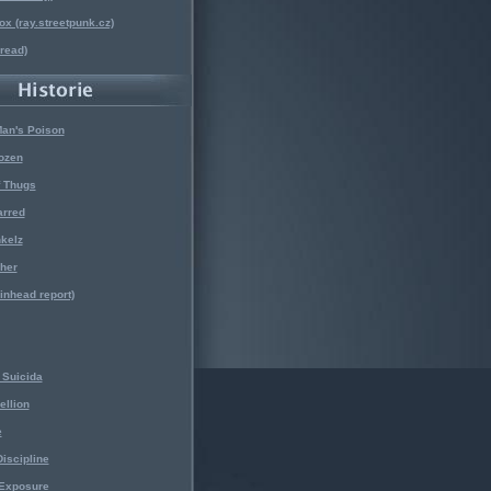
x (ray.streetpunk.cz)
nread)
Man's Poison
ozen
f Thugs
arred
kelz
her
kinhead report)
Suicida
ellion
e
iscipline
 Exposure