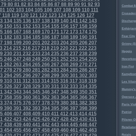
79
80
81
82
83
84
85
86
87
88
89
90
91
92
93
Combat 8
01
102
103
104
105
106
107
108
109
110
111
Crusader
7
118
119
120
121
122
123
124
125
126
127
3
134
135
136
137
138
139
140
141
142
143
Discharg
9
150
151
152
153
154
155
156
157
158
159
Enhärjar
5
166
167
168
169
170
171
172
173
174
175
Fear City
1
182
183
184
185
186
187
188
189
190
191
7
198
199
200
201
202
203
204
205
206
207
Grinny (S
3
214
215
216
217
218
219
220
221
222
223
Haggis
9
230
231
232
233
234
235
236
237
238
239
5
246
247
248
249
250
251
252
253
254
255
Hovorkovi
1
262
263
264
265
266
267
268
269
270
271
Iron Fist
7
278
279
280
281
282
283
284
285
286
287
Kampfzo
3
294
295
296
297
298
299
300
301
302
303
9
310
311
312
313
314
315
316
317
318
319
Les Vilai
5
326
327
328
329
330
331
332
333
334
335
Mummy's 
1
342
343
344
345
346
347
348
349
350
351
7
358
359
360
361
362
363
364
365
366
367
Operace 
3
374
375
376
377
378
379
380
381
382
383
Paris Vio
9
390
391
392
393
394
395
396
397
398
399
Patriot
5
406
407
408
409
410
411
412
413
414
415
1
422
423
424
425
426
427
428
429
430
431
Pilsner O
7
438
439
440
441
442
443
444
445
446
447
Retaliator
3
454
455
456
457
458
459
460
461
462
463
9
470
471
472
473
474
475
476
477
478
479
Roials