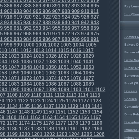
9
870
871
872
873
874
875
876
877
878
879
5
886
887
888
889
890
891
892
893
894
895
Ray Lenno
1
902
903
904
905
906
907
908
909
910
911
Slut (Ski
7
918
919
920
921
922
923
924
925
926
927
3
934
935
936
937
938
939
940
941
942
943
9
950
951
952
953
954
955
956
957
958
959
5
966
967
968
969
970
971
972
973
974
975
Another 
1
982
983
984
985
986
987
988
989
990
991
7
998
999
1000
1001
1002
1003
1004
1005
Bakers D
010
1011
1012
1013
1014
1015
1016
1017
Banner o
022
1023
1024
1025
1026
1027
1028
1029
Battle Sc
034
1035
1036
1037
1038
1039
1040
1041
046
1047
1048
1049
1050
1051
1052
1053
B?hse On
058
1059
1060
1061
1062
1063
1064
1065
Bonecrus
070
1071
1072
1073
1074
1075
1076
1077
082
1083
1084
1085
1086
1087
1088
1089
Brazil (S
094
1095
1096
1097
1098
1099
1100
1101
1102
Bruisers
07
1108
1109
1110
1111
1112
1113
1114
1115
Chelsea
20
1121
1122
1123
1124
1125
1126
1127
1128
33
1134
1135
1136
1137
1138
1139
1140
1141
Comando 
46
1147
1148
1149
1150
1151
1152
1153
1154
Dims Reb
59
1160
1161
1162
1163
1164
1165
1166
1167
72
1173
1174
1175
1176
1177
1178
1179
1180
Disciplin
85
1186
1187
1188
1189
1190
1191
1192
1193
Immoral D
98
1199
1200
1201
1202
1203
1204
1205
1206
Indecent