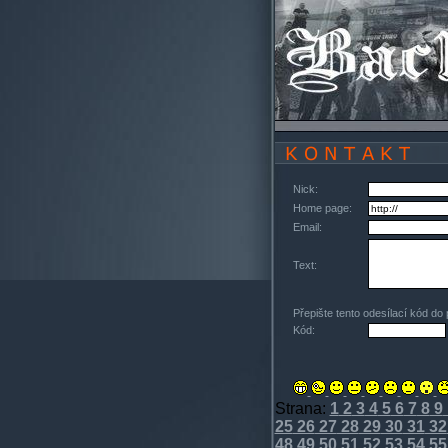
Nick:
Home page:
Email:
Text:
Přepište tento odesílací kód do
Kód:
Strana:
1
2
3
4
5
6
7
8
9
25
26
27
28
29
30
31
32
48
49
50
51
52
53
54
55