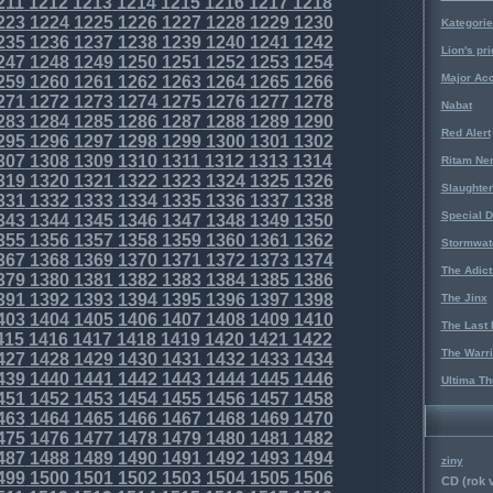
211
1212
1213
1214
1215
1216
1217
1218
223
1224
1225
1226
1227
1228
1229
1230
Kategorie
235
1236
1237
1238
1239
1240
1241
1242
Lion's pri
247
1248
1249
1250
1251
1252
1253
1254
Major Acc
259
1260
1261
1262
1263
1264
1265
1266
271
1272
1273
1274
1275
1276
1277
1278
Nabat
283
1284
1285
1286
1287
1288
1289
1290
Red Alert
295
1296
1297
1298
1299
1300
1301
1302
307
1308
1309
1310
1311
1312
1313
1314
Ritam Ne
319
1320
1321
1322
1323
1324
1325
1326
Slaughter
331
1332
1333
1334
1335
1336
1337
1338
Special D
343
1344
1345
1346
1347
1348
1349
1350
355
1356
1357
1358
1359
1360
1361
1362
Stormwat
367
1368
1369
1370
1371
1372
1373
1374
The Adict
379
1380
1381
1382
1383
1384
1385
1386
391
1392
1393
1394
1395
1396
1397
1398
The Jinx
403
1404
1405
1406
1407
1408
1409
1410
The Last 
415
1416
1417
1418
1419
1420
1421
1422
The Warri
427
1428
1429
1430
1431
1432
1433
1434
439
1440
1441
1442
1443
1444
1445
1446
Ultima Th
451
1452
1453
1454
1455
1456
1457
1458
463
1464
1465
1466
1467
1468
1469
1470
475
1476
1477
1478
1479
1480
1481
1482
487
1488
1489
1490
1491
1492
1493
1494
ziny
499
1500
1501
1502
1503
1504
1505
1506
CD (rok 