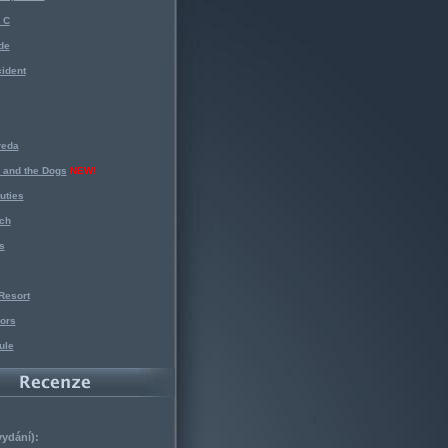
 C
de
ident
reda
 and the Dogs
NEW!
uties
ch
s
Resort
ors
ule
vydání):