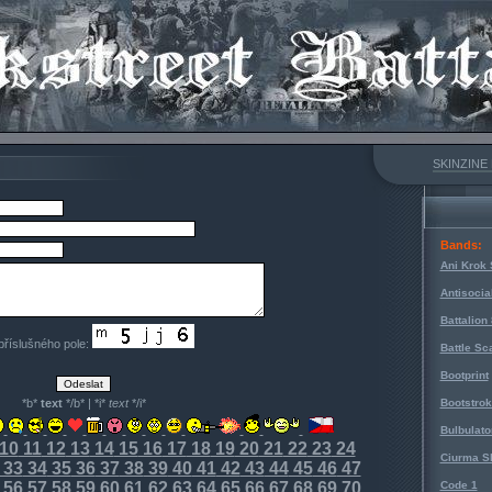
SKINZINE
Bands:
Ani Krok 
Antisocia
Battalion
 příslušného pole:
Battle Sc
Bootprint
*b*
text
*/b* | *i*
text
*/i*
Bootstro
Bulbulato
10
11
12
13
14
15
16
17
18
19
20
21
22
23
24
Ciurma S
33
34
35
36
37
38
39
40
41
42
43
44
45
46
47
56
57
58
59
60
61
62
63
64
65
66
67
68
69
70
Code 1