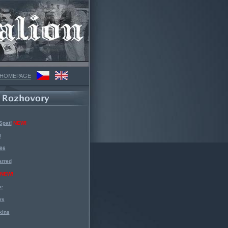
 HOMEPAGE
Spat!
NEW!
l
 86
arred
NEW!
ke
rs
kins