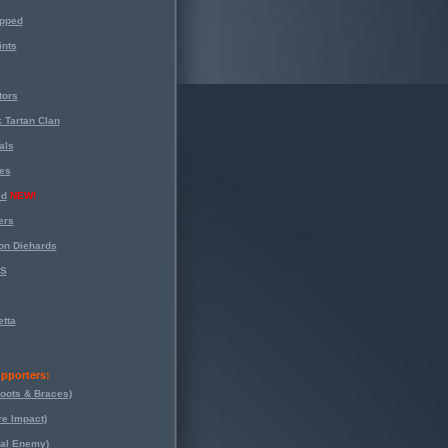
opped
nts
tors
 Tartan Clan
als
es
ed
NEW!
ers
on Diehards
-S
tta
pporters:
oots & Braces)
re Impact)
eal Enemy)