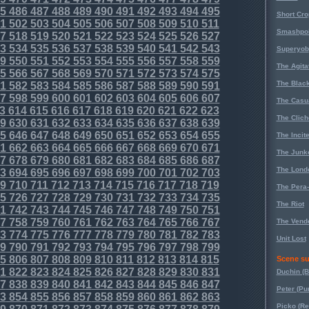
5
486
487
488
489
490
491
492
493
494
495
Short Cr
1
502
503
504
505
506
507
508
509
510
511
Smashpoi
7
518
519
520
521
522
523
524
525
526
527
3
534
535
536
537
538
539
540
541
542
543
Superyob
9
550
551
552
553
554
555
556
557
558
559
The Agita
5
566
567
568
569
570
571
572
573
574
575
The Black
1
582
583
584
585
586
587
588
589
590
591
7
598
599
600
601
602
603
604
605
606
607
The Casu
3
614
615
616
617
618
619
620
621
622
623
The Clich
9
630
631
632
633
634
635
636
637
638
639
5
646
647
648
649
650
651
652
653
654
655
The Incit
1
662
663
664
665
666
667
668
669
670
671
The Junk
7
678
679
680
681
682
683
684
685
686
687
The Lond
3
694
695
696
697
698
699
700
701
702
703
9
710
711
712
713
714
715
716
717
718
719
The Pera
5
726
727
728
729
730
731
732
733
734
735
The Riot
1
742
743
744
745
746
747
748
749
750
751
7
758
759
760
761
762
763
764
765
766
767
The Vende
3
774
775
776
777
778
779
780
781
782
783
Unit Lost
9
790
791
792
793
794
795
796
797
798
799
5
806
807
808
809
810
811
812
813
814
815
Scene su
1
822
823
824
825
826
827
828
829
830
831
Duchin (B
7
838
839
840
841
842
843
844
845
846
847
Peter (Pu
3
854
855
856
857
858
859
860
861
862
863
Picko (R