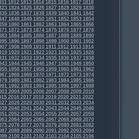
811
1812
1813
1814
1815
1816
1817
1818
823
1824
1825
1826
1827
1828
1829
1830
835
1836
1837
1838
1839
1840
1841
1842
847
1848
1849
1850
1851
1852
1853
1854
859
1860
1861
1862
1863
1864
1865
1866
871
1872
1873
1874
1875
1876
1877
1878
883
1884
1885
1886
1887
1888
1889
1890
895
1896
1897
1898
1899
1900
1901
1902
907
1908
1909
1910
1911
1912
1913
1914
919
1920
1921
1922
1923
1924
1925
1926
931
1932
1933
1934
1935
1936
1937
1938
943
1944
1945
1946
1947
1948
1949
1950
955
1956
1957
1958
1959
1960
1961
1962
967
1968
1969
1970
1971
1972
1973
1974
979
1980
1981
1982
1983
1984
1985
1986
991
1992
1993
1994
1995
1996
1997
1998
003
2004
2005
2006
2007
2008
2009
2010
015
2016
2017
2018
2019
2020
2021
2022
027
2028
2029
2030
2031
2032
2033
2034
039
2040
2041
2042
2043
2044
2045
2046
051
2052
2053
2054
2055
2056
2057
2058
063
2064
2065
2066
2067
2068
2069
2070
075
2076
2077
2078
2079
2080
2081
2082
087
2088
2089
2090
2091
2092
2093
2094
099
2100
2101
2102
2103
2104
2105
2106