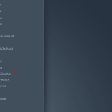
4
s
er
na
krewdriver)
 Chuligáni
ne
ns
Darlings
NEW!
Artaban
lence
iquell