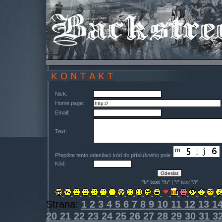
Nick:
Home page:
Email:
Text:
Přepište tento odesílací kód do příslušného pole:
Kód:
*b*
text
*/b* | *i*
text
*/i*
Strana:
1
2
3
4
5
6
7
8
9
10
11
12
13
1
20
21
22
23
24
25
26
27
28
29
30
31
3