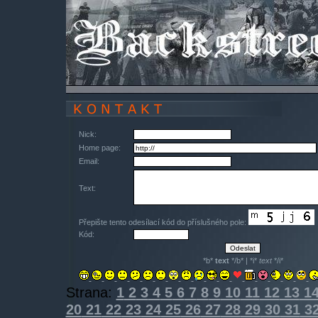
Nick:
Home page:
Email:
Text:
Přepište tento odesílací kód do příslušného pole:
Kód:
*b*
text
*/b* | *i*
text
*/i*
Strana:
1
2
3
4
5
6
7
8
9
10
11
12
13
1
20
21
22
23
24
25
26
27
28
29
30
31
3