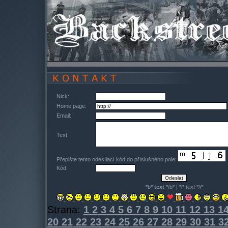
Nick:
Home page:
Email:
Text:
Přepište tento odesílací kód do příslušného pole:
Kód:
*b*
text
*/b* | *i*
text
*/i*
Strana:
1
2
3
4
5
6
7
8
9
10
11
12
13
1
20
21
22
23
24
25
26
27
28
29
30
31
3