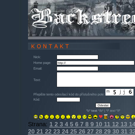
Nick:
Home page:
Email:
Text:
Přepište tento odesílací kód do příslušného pole:
Kód:
*b*
text
*/b* | *i*
text
*/i*
Strana:
1
2
3
4
5
6
7
8
9
10
11
12
13
1
20
21
22
23
24
25
26
27
28
29
30
31
3