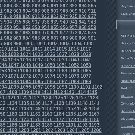
9
870
871
872
873
874
875
876
877
878
879
5
886
887
888
889
890
891
892
893
894
895
Ray Lenno
1
902
903
904
905
906
907
908
909
910
911
Slut (Ski
7
918
919
920
921
922
923
924
925
926
927
3
934
935
936
937
938
939
940
941
942
943
9
950
951
952
953
954
955
956
957
958
959
5
966
967
968
969
970
971
972
973
974
975
Another 
1
982
983
984
985
986
987
988
989
990
991
7
998
999
1000
1001
1002
1003
1004
1005
Bakers D
010
1011
1012
1013
1014
1015
1016
1017
Banner o
022
1023
1024
1025
1026
1027
1028
1029
Battle Sc
034
1035
1036
1037
1038
1039
1040
1041
046
1047
1048
1049
1050
1051
1052
1053
B?hse On
058
1059
1060
1061
1062
1063
1064
1065
Bonecrus
070
1071
1072
1073
1074
1075
1076
1077
082
1083
1084
1085
1086
1087
1088
1089
Brazil (S
094
1095
1096
1097
1098
1099
1100
1101
1102
Bruisers
07
1108
1109
1110
1111
1112
1113
1114
1115
Chelsea
20
1121
1122
1123
1124
1125
1126
1127
1128
33
1134
1135
1136
1137
1138
1139
1140
1141
Comando 
46
1147
1148
1149
1150
1151
1152
1153
1154
Dims Reb
59
1160
1161
1162
1163
1164
1165
1166
1167
72
1173
1174
1175
1176
1177
1178
1179
1180
Disciplin
85
1186
1187
1188
1189
1190
1191
1192
1193
Immoral D
98
1199
1200
1201
1202
1203
1204
1205
1206
Indecent