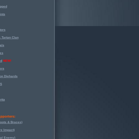
opped
nts
tors
 Tartan Clan
als
es
ed
NEW!
ers
on Diehards
-S
tta
pporters:
oots & Braces)
re Impact)
eal Enemy)