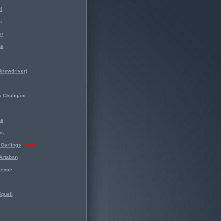
4
s
er
na
krewdriver)
 Chuligáni
ne
ns
Darlings
NEW!
Artaban
lence
iquell