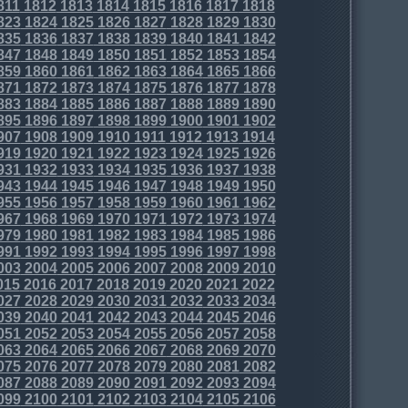
811
1812
1813
1814
1815
1816
1817
1818
823
1824
1825
1826
1827
1828
1829
1830
835
1836
1837
1838
1839
1840
1841
1842
847
1848
1849
1850
1851
1852
1853
1854
859
1860
1861
1862
1863
1864
1865
1866
871
1872
1873
1874
1875
1876
1877
1878
883
1884
1885
1886
1887
1888
1889
1890
895
1896
1897
1898
1899
1900
1901
1902
907
1908
1909
1910
1911
1912
1913
1914
919
1920
1921
1922
1923
1924
1925
1926
931
1932
1933
1934
1935
1936
1937
1938
943
1944
1945
1946
1947
1948
1949
1950
955
1956
1957
1958
1959
1960
1961
1962
967
1968
1969
1970
1971
1972
1973
1974
979
1980
1981
1982
1983
1984
1985
1986
991
1992
1993
1994
1995
1996
1997
1998
003
2004
2005
2006
2007
2008
2009
2010
015
2016
2017
2018
2019
2020
2021
2022
027
2028
2029
2030
2031
2032
2033
2034
039
2040
2041
2042
2043
2044
2045
2046
051
2052
2053
2054
2055
2056
2057
2058
063
2064
2065
2066
2067
2068
2069
2070
075
2076
2077
2078
2079
2080
2081
2082
087
2088
2089
2090
2091
2092
2093
2094
099
2100
2101
2102
2103
2104
2105
2106