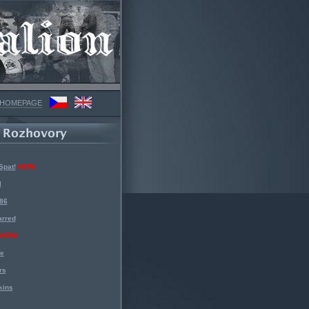
 HOMEPAGE
Spat!
NEW!
l
 86
arred
NEW!
ke
rs
kins