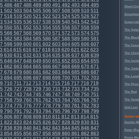
5
486
487
488
489
490
491
492
493
494
495
Short Cr
1
502
503
504
505
506
507
508
509
510
511
Smashpoi
7
518
519
520
521
522
523
524
525
526
527
3
534
535
536
537
538
539
540
541
542
543
Superyob
9
550
551
552
553
554
555
556
557
558
559
The Agita
5
566
567
568
569
570
571
572
573
574
575
The Black
1
582
583
584
585
586
587
588
589
590
591
7
598
599
600
601
602
603
604
605
606
607
The Casu
3
614
615
616
617
618
619
620
621
622
623
The Clich
9
630
631
632
633
634
635
636
637
638
639
5
646
647
648
649
650
651
652
653
654
655
The Incit
1
662
663
664
665
666
667
668
669
670
671
The Junk
7
678
679
680
681
682
683
684
685
686
687
The Lond
3
694
695
696
697
698
699
700
701
702
703
9
710
711
712
713
714
715
716
717
718
719
The Pera
5
726
727
728
729
730
731
732
733
734
735
The Riot
1
742
743
744
745
746
747
748
749
750
751
7
758
759
760
761
762
763
764
765
766
767
The Vende
3
774
775
776
777
778
779
780
781
782
783
Unit Lost
9
790
791
792
793
794
795
796
797
798
799
5
806
807
808
809
810
811
812
813
814
815
Scene su
1
822
823
824
825
826
827
828
829
830
831
Duchin (B
7
838
839
840
841
842
843
844
845
846
847
Peter (Pu
3
854
855
856
857
858
859
860
861
862
863
Picko (R