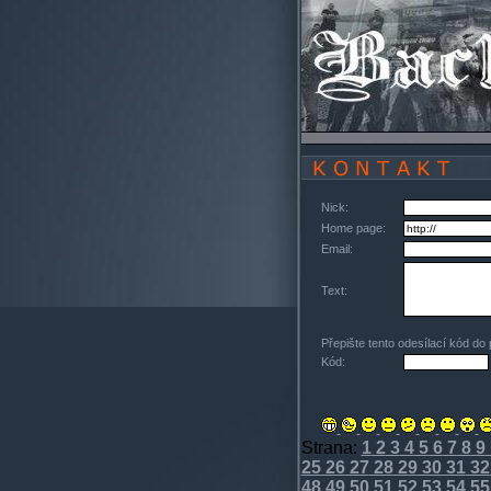
Nick:
Home page:
Email:
Text:
Přepište tento odesílací kód do
Kód:
Strana:
1
2
3
4
5
6
7
8
9
25
26
27
28
29
30
31
32
48
49
50
51
52
53
54
55