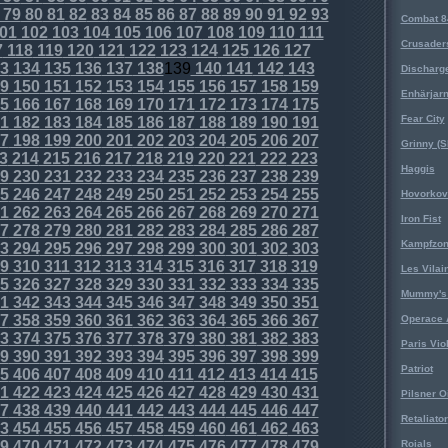
79
80
81
82
83
84
85
86
87
88
89
90
91
92
93
Combat 8
01
102
103
104
105
106
107
108
109
110
111
Crusader
7
118
119
120
121
122
123
124
125
126
127
3
134
135
136
137
138
139
140
141
142
143
Discharg
9
150
151
152
153
154
155
156
157
158
159
Enhärjar
5
166
167
168
169
170
171
172
173
174
175
Fear City
1
182
183
184
185
186
187
188
189
190
191
7
198
199
200
201
202
203
204
205
206
207
Grinny (S
3
214
215
216
217
218
219
220
221
222
223
Haggis
9
230
231
232
233
234
235
236
237
238
239
5
246
247
248
249
250
251
252
253
254
255
Hovorkovi
1
262
263
264
265
266
267
268
269
270
271
Iron Fist
7
278
279
280
281
282
283
284
285
286
287
Kampfzo
3
294
295
296
297
298
299
300
301
302
303
9
310
311
312
313
314
315
316
317
318
319
Les Vilai
5
326
327
328
329
330
331
332
333
334
335
Mummy's 
1
342
343
344
345
346
347
348
349
350
351
7
358
359
360
361
362
363
364
365
366
367
Operace 
3
374
375
376
377
378
379
380
381
382
383
Paris Vio
9
390
391
392
393
394
395
396
397
398
399
Patriot
5
406
407
408
409
410
411
412
413
414
415
1
422
423
424
425
426
427
428
429
430
431
Pilsner O
7
438
439
440
441
442
443
444
445
446
447
Retaliator
3
454
455
456
457
458
459
460
461
462
463
9
470
471
472
473
474
475
476
477
478
479
Roials