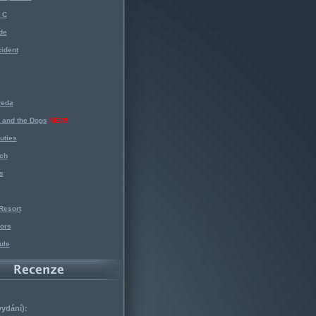
 C
de
ident
reda
 and the Dogs
NEW!
uties
ch
s
Resort
ors
ule
vydání):