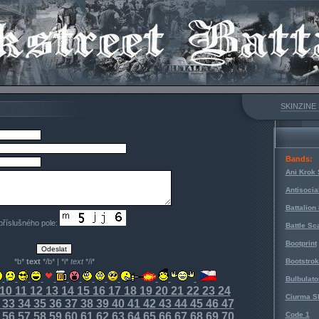
SKINZINE
Bands:
Ani Krok 
Antisocia
Battalion
 příslušného pole:
Battle Sc
Bootprint
*b*
text
*/b* | *i*
text
*/i*
Bootstro
Bulbulato
10
11
12
13
14
15
16
17
18
19
20
21
22
23
24
Ciurma S
33
34
35
36
37
38
39
40
41
42
43
44
45
46
47
56
57
58
59
60
61
62
63
64
65
66
67
68
69
70
Code 1