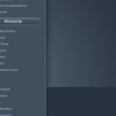
x (ray.streetpunk.cz)
nread)
Man's Poison
ozen
f Thugs
arred
kelz
her
kinhead report)
Suicida
ellion
e
iscipline
 Exposure