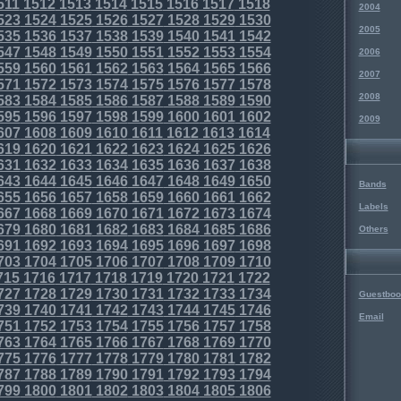
511
1512
1513
1514
1515
1516
1517
1518
2004
523
1524
1525
1526
1527
1528
1529
1530
2005
535
1536
1537
1538
1539
1540
1541
1542
547
1548
1549
1550
1551
1552
1553
1554
2006
559
1560
1561
1562
1563
1564
1565
1566
2007
571
1572
1573
1574
1575
1576
1577
1578
2008
583
1584
1585
1586
1587
1588
1589
1590
595
1596
1597
1598
1599
1600
1601
1602
2009
607
1608
1609
1610
1611
1612
1613
1614
619
1620
1621
1622
1623
1624
1625
1626
631
1632
1633
1634
1635
1636
1637
1638
643
1644
1645
1646
1647
1648
1649
1650
Bands
655
1656
1657
1658
1659
1660
1661
1662
Labels
667
1668
1669
1670
1671
1672
1673
1674
679
1680
1681
1682
1683
1684
1685
1686
Others
691
1692
1693
1694
1695
1696
1697
1698
703
1704
1705
1706
1707
1708
1709
1710
715
1716
1717
1718
1719
1720
1721
1722
727
1728
1729
1730
1731
1732
1733
1734
Guestboo
739
1740
1741
1742
1743
1744
1745
1746
Email
751
1752
1753
1754
1755
1756
1757
1758
763
1764
1765
1766
1767
1768
1769
1770
775
1776
1777
1778
1779
1780
1781
1782
787
1788
1789
1790
1791
1792
1793
1794
799
1800
1801
1802
1803
1804
1805
1806