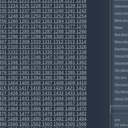
211
1212
1213
1214
1215
1216
1217
1218
223
1224
1225
1226
1227
1228
1229
1230
Kategorie
235
1236
1237
1238
1239
1240
1241
1242
Lion's pri
247
1248
1249
1250
1251
1252
1253
1254
Major Acc
259
1260
1261
1262
1263
1264
1265
1266
271
1272
1273
1274
1275
1276
1277
1278
Nabat
283
1284
1285
1286
1287
1288
1289
1290
Red Alert
295
1296
1297
1298
1299
1300
1301
1302
307
1308
1309
1310
1311
1312
1313
1314
Ritam Ne
319
1320
1321
1322
1323
1324
1325
1326
Slaughter
331
1332
1333
1334
1335
1336
1337
1338
Special D
343
1344
1345
1346
1347
1348
1349
1350
355
1356
1357
1358
1359
1360
1361
1362
Stormwat
367
1368
1369
1370
1371
1372
1373
1374
The Adict
379
1380
1381
1382
1383
1384
1385
1386
391
1392
1393
1394
1395
1396
1397
1398
The Jinx
403
1404
1405
1406
1407
1408
1409
1410
The Last 
415
1416
1417
1418
1419
1420
1421
1422
The Warri
427
1428
1429
1430
1431
1432
1433
1434
439
1440
1441
1442
1443
1444
1445
1446
Ultima Th
451
1452
1453
1454
1455
1456
1457
1458
463
1464
1465
1466
1467
1468
1469
1470
475
1476
1477
1478
1479
1480
1481
1482
487
1488
1489
1490
1491
1492
1493
1494
ziny
499
1500
1501
1502
1503
1504
1505
1506
CD (rok 