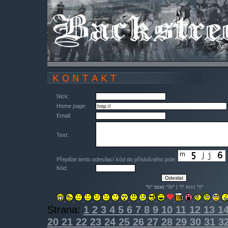
Nick:
Home page:
Email:
Text:
Přepište tento odesílací kód do příslušného pole:
Kód:
*b*
text
*/b* | *i*
text
*/i*
Strana:
1
2
3
4
5
6
7
8
9
10
11
12
13
1
20
21
22
23
24
25
26
27
28
29
30
31
3