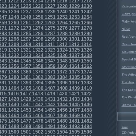
211
1212
1213
1214
1215
1216
1217
1218
223
1224
1225
1226
1227
1228
1229
1230
Kategorie
235
1236
1237
1238
1239
1240
1241
1242
Lion's pri
247
1248
1249
1250
1251
1252
1253
1254
Major Acc
259
1260
1261
1262
1263
1264
1265
1266
271
1272
1273
1274
1275
1276
1277
1278
Nabat
283
1284
1285
1286
1287
1288
1289
1290
Red Alert
295
1296
1297
1298
1299
1300
1301
1302
307
1308
1309
1310
1311
1312
1313
1314
Ritam Ne
319
1320
1321
1322
1323
1324
1325
1326
Slaughter
331
1332
1333
1334
1335
1336
1337
1338
Special D
343
1344
1345
1346
1347
1348
1349
1350
355
1356
1357
1358
1359
1360
1361
1362
Stormwat
367
1368
1369
1370
1371
1372
1373
1374
The Adict
379
1380
1381
1382
1383
1384
1385
1386
391
1392
1393
1394
1395
1396
1397
1398
The Jinx
403
1404
1405
1406
1407
1408
1409
1410
The Last 
415
1416
1417
1418
1419
1420
1421
1422
The Warri
427
1428
1429
1430
1431
1432
1433
1434
439
1440
1441
1442
1443
1444
1445
1446
Ultima Th
451
1452
1453
1454
1455
1456
1457
1458
463
1464
1465
1466
1467
1468
1469
1470
475
1476
1477
1478
1479
1480
1481
1482
487
1488
1489
1490
1491
1492
1493
1494
ziny
499
1500
1501
1502
1503
1504
1505
1506
CD (rok 