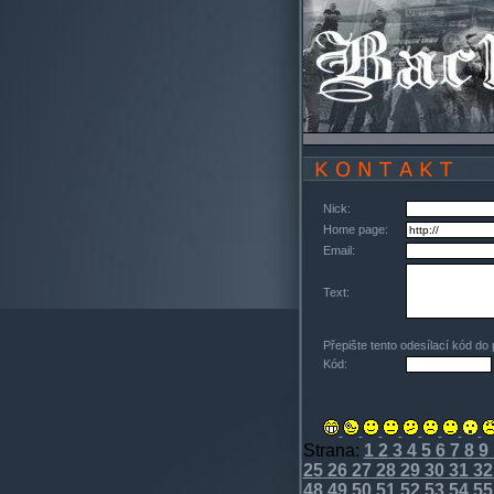
Nick:
Home page:
Email:
Text:
Přepište tento odesílací kód do
Kód:
Strana:
1
2
3
4
5
6
7
8
9
25
26
27
28
29
30
31
32
48
49
50
51
52
53
54
55