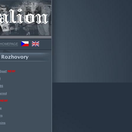
 HOMEPAGE
Spat!
NEW!
l
 86
arred
NEW!
ke
rs
kins