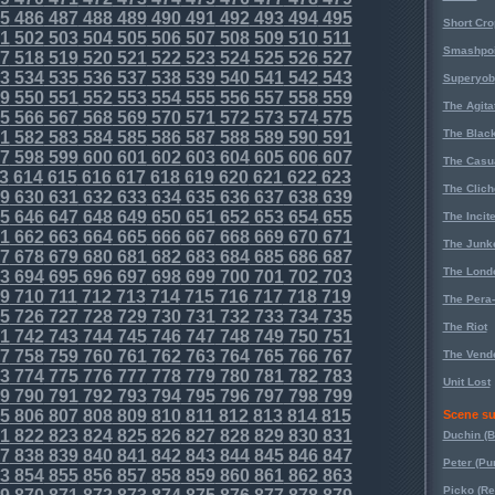
5
486
487
488
489
490
491
492
493
494
495
Short Cr
1
502
503
504
505
506
507
508
509
510
511
Smashpoi
7
518
519
520
521
522
523
524
525
526
527
3
534
535
536
537
538
539
540
541
542
543
Superyob
9
550
551
552
553
554
555
556
557
558
559
The Agita
5
566
567
568
569
570
571
572
573
574
575
The Black
1
582
583
584
585
586
587
588
589
590
591
7
598
599
600
601
602
603
604
605
606
607
The Casu
3
614
615
616
617
618
619
620
621
622
623
The Clich
9
630
631
632
633
634
635
636
637
638
639
5
646
647
648
649
650
651
652
653
654
655
The Incit
1
662
663
664
665
666
667
668
669
670
671
The Junk
7
678
679
680
681
682
683
684
685
686
687
The Lond
3
694
695
696
697
698
699
700
701
702
703
9
710
711
712
713
714
715
716
717
718
719
The Pera
5
726
727
728
729
730
731
732
733
734
735
The Riot
1
742
743
744
745
746
747
748
749
750
751
7
758
759
760
761
762
763
764
765
766
767
The Vende
3
774
775
776
777
778
779
780
781
782
783
Unit Lost
9
790
791
792
793
794
795
796
797
798
799
5
806
807
808
809
810
811
812
813
814
815
Scene su
1
822
823
824
825
826
827
828
829
830
831
Duchin (B
7
838
839
840
841
842
843
844
845
846
847
Peter (Pu
3
854
855
856
857
858
859
860
861
862
863
Picko (R