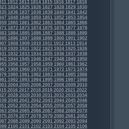
811
1812
1813
1814
1815
1816
1817
1818
823
1824
1825
1826
1827
1828
1829
1830
835
1836
1837
1838
1839
1840
1841
1842
847
1848
1849
1850
1851
1852
1853
1854
859
1860
1861
1862
1863
1864
1865
1866
871
1872
1873
1874
1875
1876
1877
1878
883
1884
1885
1886
1887
1888
1889
1890
895
1896
1897
1898
1899
1900
1901
1902
907
1908
1909
1910
1911
1912
1913
1914
919
1920
1921
1922
1923
1924
1925
1926
931
1932
1933
1934
1935
1936
1937
1938
943
1944
1945
1946
1947
1948
1949
1950
955
1956
1957
1958
1959
1960
1961
1962
967
1968
1969
1970
1971
1972
1973
1974
979
1980
1981
1982
1983
1984
1985
1986
991
1992
1993
1994
1995
1996
1997
1998
003
2004
2005
2006
2007
2008
2009
2010
015
2016
2017
2018
2019
2020
2021
2022
027
2028
2029
2030
2031
2032
2033
2034
039
2040
2041
2042
2043
2044
2045
2046
051
2052
2053
2054
2055
2056
2057
2058
063
2064
2065
2066
2067
2068
2069
2070
075
2076
2077
2078
2079
2080
2081
2082
087
2088
2089
2090
2091
2092
2093
2094
099
2100
2101
2102
2103
2104
2105
2106