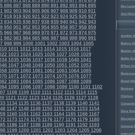
9
870
871
872
873
874
875
876
877
878
879
5
886
887
888
889
890
891
892
893
894
895
Ray Lenno
1
902
903
904
905
906
907
908
909
910
911
Slut (Ski
7
918
919
920
921
922
923
924
925
926
927
3
934
935
936
937
938
939
940
941
942
943
9
950
951
952
953
954
955
956
957
958
959
5
966
967
968
969
970
971
972
973
974
975
Another 
1
982
983
984
985
986
987
988
989
990
991
7
998
999
1000
1001
1002
1003
1004
1005
Bakers D
010
1011
1012
1013
1014
1015
1016
1017
Banner o
022
1023
1024
1025
1026
1027
1028
1029
Battle Sc
034
1035
1036
1037
1038
1039
1040
1041
046
1047
1048
1049
1050
1051
1052
1053
B?hse On
058
1059
1060
1061
1062
1063
1064
1065
Bonecrus
070
1071
1072
1073
1074
1075
1076
1077
082
1083
1084
1085
1086
1087
1088
1089
Brazil (S
094
1095
1096
1097
1098
1099
1100
1101
1102
Bruisers
07
1108
1109
1110
1111
1112
1113
1114
1115
Chelsea
20
1121
1122
1123
1124
1125
1126
1127
1128
33
1134
1135
1136
1137
1138
1139
1140
1141
Comando 
46
1147
1148
1149
1150
1151
1152
1153
1154
Dims Reb
59
1160
1161
1162
1163
1164
1165
1166
1167
72
1173
1174
1175
1176
1177
1178
1179
1180
Disciplin
85
1186
1187
1188
1189
1190
1191
1192
1193
Immoral D
98
1199
1200
1201
1202
1203
1204
1205
1206
Indecent