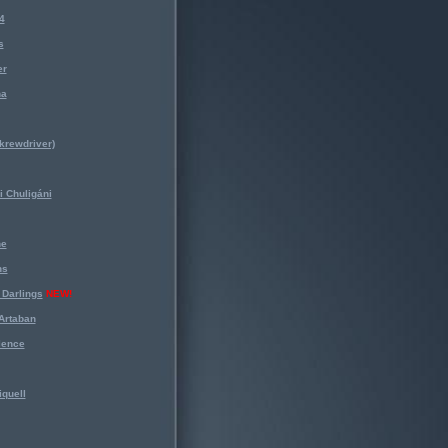
4
s
er
na
krewdriver)
 Chuligáni
ne
ns
Darlings
NEW!
Artaban
lence
iquell