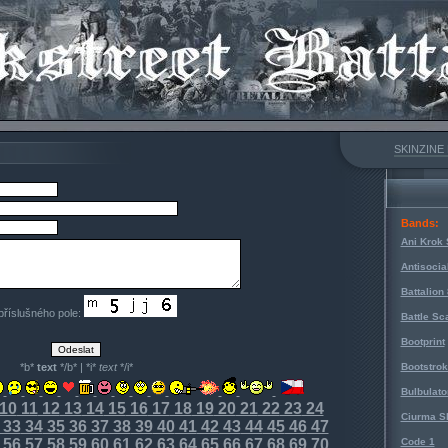
SKINZINE
Bands:
Ani Krok 
Antisocia
Battalion
 příslušného pole:
Battle Sc
Bootprint
*b*
text
*/b* | *i*
text
*/i*
Bootstro
Bulbulato
10
11
12
13
14
15
16
17
18
19
20
21
22
23
24
Ciurma S
33
34
35
36
37
38
39
40
41
42
43
44
45
46
47
56
57
58
59
60
61
62
63
64
65
66
67
68
69
70
Code 1