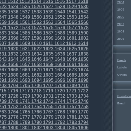
511
1512
1513
1514
1515
1516
1517
1518
2004
523
1524
1525
1526
1527
1528
1529
1530
2005
535
1536
1537
1538
1539
1540
1541
1542
547
1548
1549
1550
1551
1552
1553
1554
2006
559
1560
1561
1562
1563
1564
1565
1566
2007
571
1572
1573
1574
1575
1576
1577
1578
2008
583
1584
1585
1586
1587
1588
1589
1590
595
1596
1597
1598
1599
1600
1601
1602
2009
607
1608
1609
1610
1611
1612
1613
1614
619
1620
1621
1622
1623
1624
1625
1626
631
1632
1633
1634
1635
1636
1637
1638
643
1644
1645
1646
1647
1648
1649
1650
Bands
655
1656
1657
1658
1659
1660
1661
1662
Labels
667
1668
1669
1670
1671
1672
1673
1674
679
1680
1681
1682
1683
1684
1685
1686
Others
691
1692
1693
1694
1695
1696
1697
1698
703
1704
1705
1706
1707
1708
1709
1710
715
1716
1717
1718
1719
1720
1721
1722
727
1728
1729
1730
1731
1732
1733
1734
Guestboo
739
1740
1741
1742
1743
1744
1745
1746
Email
751
1752
1753
1754
1755
1756
1757
1758
763
1764
1765
1766
1767
1768
1769
1770
775
1776
1777
1778
1779
1780
1781
1782
787
1788
1789
1790
1791
1792
1793
1794
799
1800
1801
1802
1803
1804
1805
1806