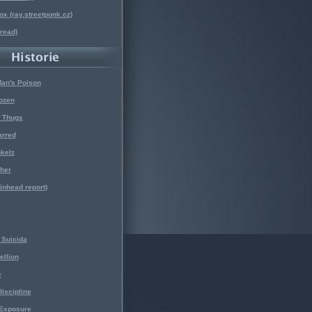
x (ray.streetpunk.cz)
nread)
Man's Poison
ozen
f Thugs
arred
kelz
her
kinhead report)
Suicida
ellion
e
iscipline
 Exposure