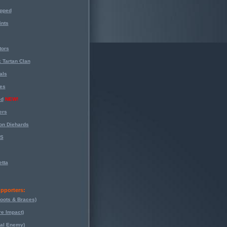
opped
nts
tors
 Tartan Clan
als
es
ed
NEW!
ers
on Diehards
-S
tta
pporters:
oots & Braces)
re Impact)
eal Enemy)