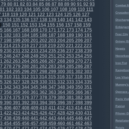
79
80
81
82
83
84
85
86
87
88
89
90
91
92
93
Combat 8
01
102
103
104
105
106
107
108
109
110
111
Crusader
7
118
119
120
121
122
123
124
125
126
127
3
134
135
136
137
138
139
140
141
142
143
Discharg
9
150
151
152
153
154
155
156
157
158
159
Enhärjar
5
166
167
168
169
170
171
172
173
174
175
Fear City
1
182
183
184
185
186
187
188
189
190
191
7
198
199
200
201
202
203
204
205
206
207
Grinny (S
3
214
215
216
217
218
219
220
221
222
223
Haggis
9
230
231
232
233
234
235
236
237
238
239
5
246
247
248
249
250
251
252
253
254
255
Hovorkovi
1
262
263
264
265
266
267
268
269
270
271
Iron Fist
7
278
279
280
281
282
283
284
285
286
287
Kampfzo
3
294
295
296
297
298
299
300
301
302
303
9
310
311
312
313
314
315
316
317
318
319
Les Vilai
5
326
327
328
329
330
331
332
333
334
335
Mummy's 
1
342
343
344
345
346
347
348
349
350
351
7
358
359
360
361
362
363
364
365
366
367
Operace 
3
374
375
376
377
378
379
380
381
382
383
Paris Vio
9
390
391
392
393
394
395
396
397
398
399
Patriot
5
406
407
408
409
410
411
412
413
414
415
1
422
423
424
425
426
427
428
429
430
431
Pilsner O
7
438
439
440
441
442
443
444
445
446
447
Retaliator
3
454
455
456
457
458
459
460
461
462
463
9
470
471
472
473
474
475
476
477
478
479
Roials