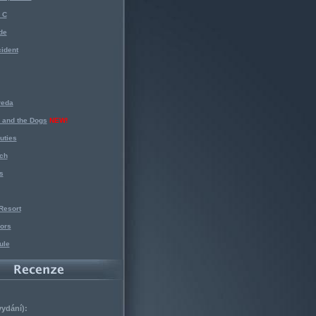
 C
de
ident
reda
 and the Dogs
NEW!
uties
ch
s
Resort
ors
ule
vydání):