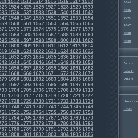
511
1512
1513
1514
1515
1516
1517
1518
2004
523
1524
1525
1526
1527
1528
1529
1530
2005
535
1536
1537
1538
1539
1540
1541
1542
547
1548
1549
1550
1551
1552
1553
1554
2006
559
1560
1561
1562
1563
1564
1565
1566
2007
571
1572
1573
1574
1575
1576
1577
1578
2008
583
1584
1585
1586
1587
1588
1589
1590
595
1596
1597
1598
1599
1600
1601
1602
2009
607
1608
1609
1610
1611
1612
1613
1614
619
1620
1621
1622
1623
1624
1625
1626
631
1632
1633
1634
1635
1636
1637
1638
643
1644
1645
1646
1647
1648
1649
1650
Bands
655
1656
1657
1658
1659
1660
1661
1662
Labels
667
1668
1669
1670
1671
1672
1673
1674
679
1680
1681
1682
1683
1684
1685
1686
Others
691
1692
1693
1694
1695
1696
1697
1698
703
1704
1705
1706
1707
1708
1709
1710
715
1716
1717
1718
1719
1720
1721
1722
727
1728
1729
1730
1731
1732
1733
1734
Guestboo
739
1740
1741
1742
1743
1744
1745
1746
Email
751
1752
1753
1754
1755
1756
1757
1758
763
1764
1765
1766
1767
1768
1769
1770
775
1776
1777
1778
1779
1780
1781
1782
787
1788
1789
1790
1791
1792
1793
1794
799
1800
1801
1802
1803
1804
1805
1806