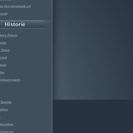
x (ray.streetpunk.cz)
nread)
Man's Poison
ozen
f Thugs
arred
kelz
her
kinhead report)
Suicida
ellion
e
iscipline
 Exposure