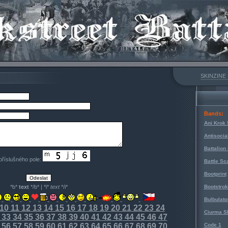
SKINZINE
Bands:
Ani Krok 
Antisocia
Battalion
 příslušného pole:
Battle Sc
Bootprint
*b*
text
*/b* | *i*
text
*/i*
Bootstro
Bulbulato
10
11
12
13
14
15
16
17
18
19
20
21
22
23
24
Ciurma S
33
34
35
36
37
38
39
40
41
42
43
44
45
46
47
56
57
58
59
60
61
62
63
64
65
66
67
68
69
70
Code 1