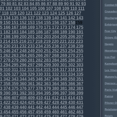
79
80
81
82
83
84
85
86
87
88
89
90
91
92
93
Combat 8
01
102
103
104
105
106
107
108
109
110
111
Crusader
7
118
119
120
121
122
123
124
125
126
127
3
134
135
136
137
138
139
140
141
142
143
Discharg
9
150
151
152
153
154
155
156
157
158
159
Enhärjar
5
166
167
168
169
170
171
172
173
174
175
Fear City
1
182
183
184
185
186
187
188
189
190
191
7
198
199
200
201
202
203
204
205
206
207
Grinny (S
3
214
215
216
217
218
219
220
221
222
223
Haggis
9
230
231
232
233
234
235
236
237
238
239
5
246
247
248
249
250
251
252
253
254
255
Hovorkovi
1
262
263
264
265
266
267
268
269
270
271
Iron Fist
7
278
279
280
281
282
283
284
285
286
287
Kampfzo
3
294
295
296
297
298
299
300
301
302
303
9
310
311
312
313
314
315
316
317
318
319
Les Vilai
5
326
327
328
329
330
331
332
333
334
335
Mummy's 
1
342
343
344
345
346
347
348
349
350
351
7
358
359
360
361
362
363
364
365
366
367
Operace 
3
374
375
376
377
378
379
380
381
382
383
Paris Vio
9
390
391
392
393
394
395
396
397
398
399
Patriot
5
406
407
408
409
410
411
412
413
414
415
1
422
423
424
425
426
427
428
429
430
431
Pilsner O
7
438
439
440
441
442
443
444
445
446
447
Retaliator
3
454
455
456
457
458
459
460
461
462
463
9
470
471
472
473
474
475
476
477
478
479
Roials