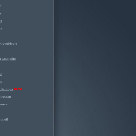
4
s
er
na
krewdriver)
 Chuligáni
ne
ns
Darlings
NEW!
Artaban
lence
iquell