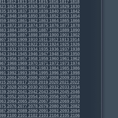
811
1812
1813
1814
1815
1816
1817
1818
823
1824
1825
1826
1827
1828
1829
1830
835
1836
1837
1838
1839
1840
1841
1842
847
1848
1849
1850
1851
1852
1853
1854
859
1860
1861
1862
1863
1864
1865
1866
871
1872
1873
1874
1875
1876
1877
1878
883
1884
1885
1886
1887
1888
1889
1890
895
1896
1897
1898
1899
1900
1901
1902
907
1908
1909
1910
1911
1912
1913
1914
919
1920
1921
1922
1923
1924
1925
1926
931
1932
1933
1934
1935
1936
1937
1938
943
1944
1945
1946
1947
1948
1949
1950
955
1956
1957
1958
1959
1960
1961
1962
967
1968
1969
1970
1971
1972
1973
1974
979
1980
1981
1982
1983
1984
1985
1986
991
1992
1993
1994
1995
1996
1997
1998
003
2004
2005
2006
2007
2008
2009
2010
015
2016
2017
2018
2019
2020
2021
2022
027
2028
2029
2030
2031
2032
2033
2034
039
2040
2041
2042
2043
2044
2045
2046
051
2052
2053
2054
2055
2056
2057
2058
063
2064
2065
2066
2067
2068
2069
2070
075
2076
2077
2078
2079
2080
2081
2082
087
2088
2089
2090
2091
2092
2093
2094
099
2100
2101
2102
2103
2104
2105
2106