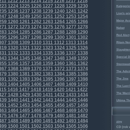
211
1212
1213
1214
1215
1216
1217
1218
223
1224
1225
1226
1227
1228
1229
1230
Kategorie
235
1236
1237
1238
1239
1240
1241
1242
Lion's pri
247
1248
1249
1250
1251
1252
1253
1254
Major Acc
259
1260
1261
1262
1263
1264
1265
1266
271
1272
1273
1274
1275
1276
1277
1278
Nabat
283
1284
1285
1286
1287
1288
1289
1290
Red Alert
295
1296
1297
1298
1299
1300
1301
1302
307
1308
1309
1310
1311
1312
1313
1314
Ritam Ne
319
1320
1321
1322
1323
1324
1325
1326
Slaughter
331
1332
1333
1334
1335
1336
1337
1338
Special D
343
1344
1345
1346
1347
1348
1349
1350
355
1356
1357
1358
1359
1360
1361
1362
Stormwat
367
1368
1369
1370
1371
1372
1373
1374
The Adict
379
1380
1381
1382
1383
1384
1385
1386
391
1392
1393
1394
1395
1396
1397
1398
The Jinx
403
1404
1405
1406
1407
1408
1409
1410
The Last 
415
1416
1417
1418
1419
1420
1421
1422
The Warri
427
1428
1429
1430
1431
1432
1433
1434
439
1440
1441
1442
1443
1444
1445
1446
Ultima Th
451
1452
1453
1454
1455
1456
1457
1458
463
1464
1465
1466
1467
1468
1469
1470
475
1476
1477
1478
1479
1480
1481
1482
487
1488
1489
1490
1491
1492
1493
1494
ziny
499
1500
1501
1502
1503
1504
1505
1506
CD (rok 