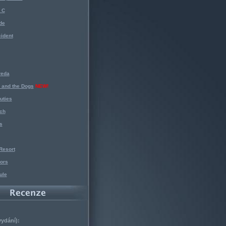
 C
de
ident
reda
 and the Dogs
NEW!
uties
ch
s
Resort
ors
ule
vydání):