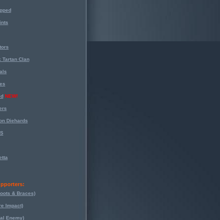
opped
nts
tors
 Tartan Clan
als
es
ed
NEW!
ers
on Diehards
-S
tta
pporters:
oots & Braces)
re Impact)
eal Enemy)