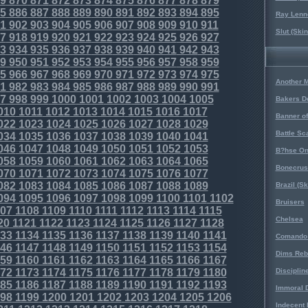
9
870
871
872
873
874
875
876
877
878
879
5
886
887
888
889
890
891
892
893
894
895
Ray Lenno
1
902
903
904
905
906
907
908
909
910
911
Slut (Ski
7
918
919
920
921
922
923
924
925
926
927
3
934
935
936
937
938
939
940
941
942
943
9
950
951
952
953
954
955
956
957
958
959
5
966
967
968
969
970
971
972
973
974
975
Another 
1
982
983
984
985
986
987
988
989
990
991
7
998
999
1000
1001
1002
1003
1004
1005
Bakers D
010
1011
1012
1013
1014
1015
1016
1017
Banner o
022
1023
1024
1025
1026
1027
1028
1029
Battle Sc
034
1035
1036
1037
1038
1039
1040
1041
046
1047
1048
1049
1050
1051
1052
1053
B?hse On
058
1059
1060
1061
1062
1063
1064
1065
Bonecrus
070
1071
1072
1073
1074
1075
1076
1077
082
1083
1084
1085
1086
1087
1088
1089
Brazil (S
094
1095
1096
1097
1098
1099
1100
1101
1102
Bruisers
07
1108
1109
1110
1111
1112
1113
1114
1115
Chelsea
20
1121
1122
1123
1124
1125
1126
1127
1128
33
1134
1135
1136
1137
1138
1139
1140
1141
Comando 
46
1147
1148
1149
1150
1151
1152
1153
1154
Dims Reb
59
1160
1161
1162
1163
1164
1165
1166
1167
72
1173
1174
1175
1176
1177
1178
1179
1180
Disciplin
85
1186
1187
1188
1189
1190
1191
1192
1193
Immoral D
98
1199
1200
1201
1202
1203
1204
1205
1206
Indecent