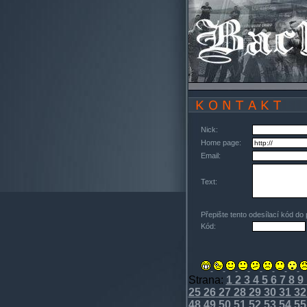
Nick:
Home page:
Email:
Text:
Přepište tento odesílací kód do
Kód:
Strana:
1
2
3
4
5
6
7
8
9
25
26
27
28
29
30
31
32
48
49
50
51
52
53
54
55