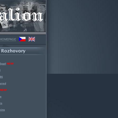
 HOMEPAGE
Spat!
NEW!
l
 86
arred
NEW!
ke
rs
kins