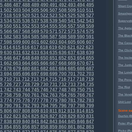
5
486
487
488
489
490
491
492
493
494
495
Short Cr
1
502
503
504
505
506
507
508
509
510
511
Smashpoi
7
518
519
520
521
522
523
524
525
526
527
3
534
535
536
537
538
539
540
541
542
543
Superyob
9
550
551
552
553
554
555
556
557
558
559
The Agita
5
566
567
568
569
570
571
572
573
574
575
The Black
1
582
583
584
585
586
587
588
589
590
591
7
598
599
600
601
602
603
604
605
606
607
The Casu
3
614
615
616
617
618
619
620
621
622
623
The Clich
9
630
631
632
633
634
635
636
637
638
639
5
646
647
648
649
650
651
652
653
654
655
The Incit
1
662
663
664
665
666
667
668
669
670
671
The Junk
7
678
679
680
681
682
683
684
685
686
687
The Lond
3
694
695
696
697
698
699
700
701
702
703
9
710
711
712
713
714
715
716
717
718
719
The Pera
5
726
727
728
729
730
731
732
733
734
735
The Riot
1
742
743
744
745
746
747
748
749
750
751
7
758
759
760
761
762
763
764
765
766
767
The Vende
3
774
775
776
777
778
779
780
781
782
783
Unit Lost
9
790
791
792
793
794
795
796
797
798
799
5
806
807
808
809
810
811
812
813
814
815
Scene su
1
822
823
824
825
826
827
828
829
830
831
Duchin (B
7
838
839
840
841
842
843
844
845
846
847
Peter (Pu
3
854
855
856
857
858
859
860
861
862
863
Picko (R