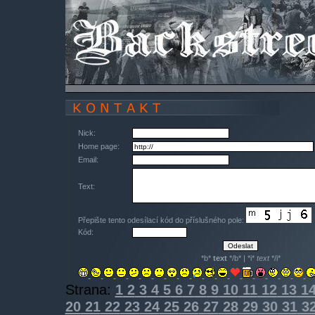
Nick:
Home page:
Email:
Text:
Přepište tento odesílací kód do příslušného pole:
Kód:
*b*
text
*/b* | *i*
text
*/i*
Strana:
1
2
3
4
5
6
7
8
9
10
11
12
13
1
20
21
22
23
24
25
26
27
28
29
30
31
3