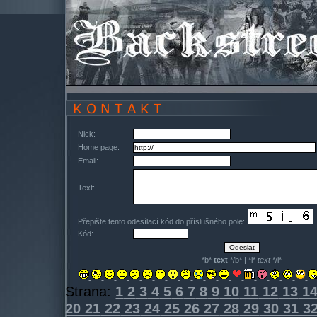
Nick:
Home page:
Email:
Text:
Přepište tento odesílací kód do příslušného pole:
Kód:
*b*
text
*/b* | *i*
text
*/i*
Strana:
1
2
3
4
5
6
7
8
9
10
11
12
13
1
20
21
22
23
24
25
26
27
28
29
30
31
3