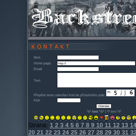
Nick:
Home page:
Email:
Text:
Přepište tento odesílací kód do příslušného pole:
Kód:
*b*
text
*/b* | *i*
text
*/i*
Strana:
1
2
3
4
5
6
7
8
9
10
11
12
13
1
20
21
22
23
24
25
26
27
28
29
30
31
3