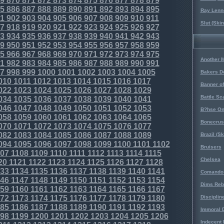
9
870
871
872
873
874
875
876
877
878
879
5
886
887
888
889
890
891
892
893
894
895
Ray Lenno
1
902
903
904
905
906
907
908
909
910
911
Slut (Ski
7
918
919
920
921
922
923
924
925
926
927
3
934
935
936
937
938
939
940
941
942
943
9
950
951
952
953
954
955
956
957
958
959
5
966
967
968
969
970
971
972
973
974
975
Another 
1
982
983
984
985
986
987
988
989
990
991
7
998
999
1000
1001
1002
1003
1004
1005
Bakers D
010
1011
1012
1013
1014
1015
1016
1017
Banner o
022
1023
1024
1025
1026
1027
1028
1029
Battle Sc
034
1035
1036
1037
1038
1039
1040
1041
046
1047
1048
1049
1050
1051
1052
1053
B?hse On
058
1059
1060
1061
1062
1063
1064
1065
Bonecrus
070
1071
1072
1073
1074
1075
1076
1077
082
1083
1084
1085
1086
1087
1088
1089
Brazil (S
094
1095
1096
1097
1098
1099
1100
1101
1102
Bruisers
07
1108
1109
1110
1111
1112
1113
1114
1115
Chelsea
20
1121
1122
1123
1124
1125
1126
1127
1128
33
1134
1135
1136
1137
1138
1139
1140
1141
Comando 
46
1147
1148
1149
1150
1151
1152
1153
1154
Dims Reb
59
1160
1161
1162
1163
1164
1165
1166
1167
72
1173
1174
1175
1176
1177
1178
1179
1180
Disciplin
85
1186
1187
1188
1189
1190
1191
1192
1193
Immoral D
98
1199
1200
1201
1202
1203
1204
1205
1206
Indecent