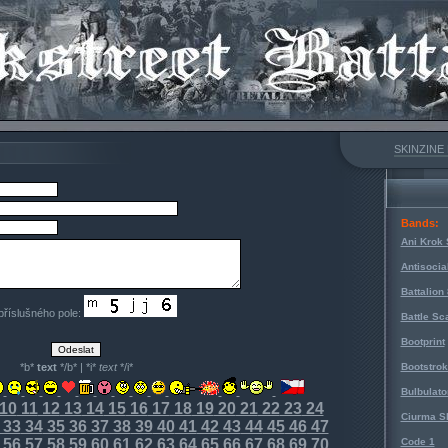
SKINZINE
Bands:
Ani Krok 
Antisocia
Battalion
 příslušného pole:
Battle Sc
Bootprint
*b*
text
*/b* | *i*
text
*/i*
Bootstro
Bulbulato
10
11
12
13
14
15
16
17
18
19
20
21
22
23
24
Ciurma S
33
34
35
36
37
38
39
40
41
42
43
44
45
46
47
56
57
58
59
60
61
62
63
64
65
66
67
68
69
70
Code 1