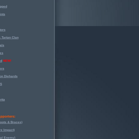
opped
nts
tors
 Tartan Clan
als
es
ed
NEW!
ers
on Diehards
-S
tta
pporters:
oots & Braces)
re Impact)
eal Enemy)