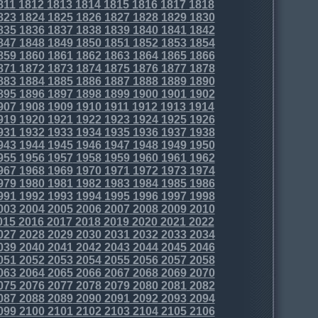
811
1812
1813
1814
1815
1816
1817
1818
823
1824
1825
1826
1827
1828
1829
1830
835
1836
1837
1838
1839
1840
1841
1842
847
1848
1849
1850
1851
1852
1853
1854
859
1860
1861
1862
1863
1864
1865
1866
871
1872
1873
1874
1875
1876
1877
1878
883
1884
1885
1886
1887
1888
1889
1890
895
1896
1897
1898
1899
1900
1901
1902
907
1908
1909
1910
1911
1912
1913
1914
919
1920
1921
1922
1923
1924
1925
1926
931
1932
1933
1934
1935
1936
1937
1938
943
1944
1945
1946
1947
1948
1949
1950
955
1956
1957
1958
1959
1960
1961
1962
967
1968
1969
1970
1971
1972
1973
1974
979
1980
1981
1982
1983
1984
1985
1986
991
1992
1993
1994
1995
1996
1997
1998
003
2004
2005
2006
2007
2008
2009
2010
015
2016
2017
2018
2019
2020
2021
2022
027
2028
2029
2030
2031
2032
2033
2034
039
2040
2041
2042
2043
2044
2045
2046
051
2052
2053
2054
2055
2056
2057
2058
063
2064
2065
2066
2067
2068
2069
2070
075
2076
2077
2078
2079
2080
2081
2082
087
2088
2089
2090
2091
2092
2093
2094
099
2100
2101
2102
2103
2104
2105
2106