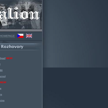
 HOMEPAGE
Spat!
NEW!
l
 86
arred
NEW!
ke
rs
kins