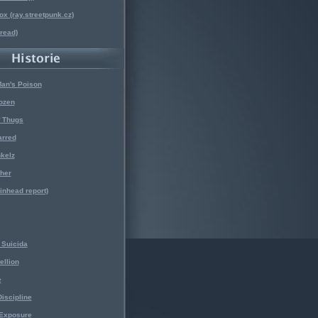
x (ray.streetpunk.cz)
nread)
Man's Poison
ozen
f Thugs
arred
kelz
her
kinhead report)
Suicida
ellion
e
iscipline
 Exposure