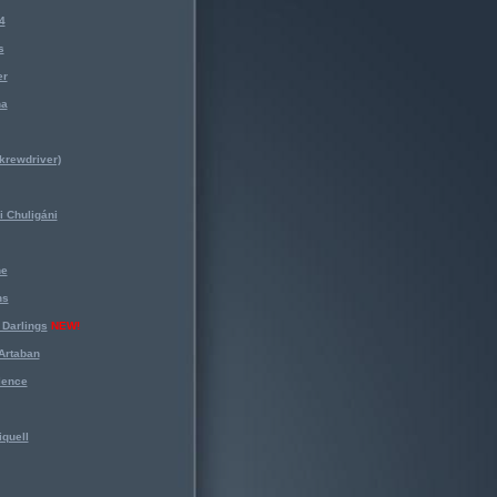
4
s
er
na
krewdriver)
 Chuligáni
ne
ns
Darlings
NEW!
Artaban
lence
iquell