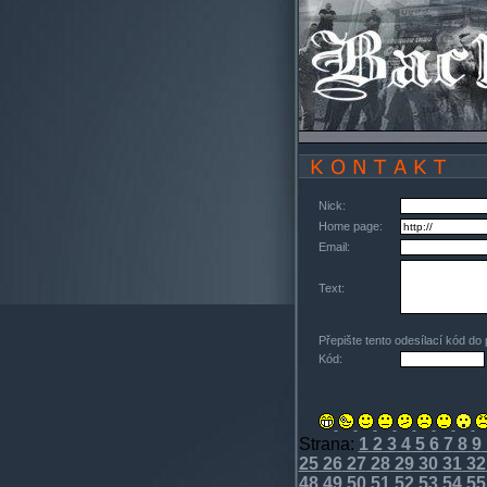
Nick:
Home page:
Email:
Text:
Přepište tento odesílací kód do
Kód:
Strana:
1
2
3
4
5
6
7
8
9
25
26
27
28
29
30
31
32
48
49
50
51
52
53
54
55