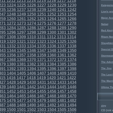
211
1212
1213
1214
1215
1216
1217
1218
223
1224
1225
1226
1227
1228
1229
1230
Kategorie
235
1236
1237
1238
1239
1240
1241
1242
Lion's pri
247
1248
1249
1250
1251
1252
1253
1254
Major Acc
259
1260
1261
1262
1263
1264
1265
1266
271
1272
1273
1274
1275
1276
1277
1278
Nabat
283
1284
1285
1286
1287
1288
1289
1290
Red Alert
295
1296
1297
1298
1299
1300
1301
1302
307
1308
1309
1310
1311
1312
1313
1314
Ritam Ne
319
1320
1321
1322
1323
1324
1325
1326
Slaughter
331
1332
1333
1334
1335
1336
1337
1338
Special D
343
1344
1345
1346
1347
1348
1349
1350
355
1356
1357
1358
1359
1360
1361
1362
Stormwat
367
1368
1369
1370
1371
1372
1373
1374
The Adict
379
1380
1381
1382
1383
1384
1385
1386
391
1392
1393
1394
1395
1396
1397
1398
The Jinx
403
1404
1405
1406
1407
1408
1409
1410
The Last 
415
1416
1417
1418
1419
1420
1421
1422
The Warri
427
1428
1429
1430
1431
1432
1433
1434
439
1440
1441
1442
1443
1444
1445
1446
Ultima Th
451
1452
1453
1454
1455
1456
1457
1458
463
1464
1465
1466
1467
1468
1469
1470
475
1476
1477
1478
1479
1480
1481
1482
487
1488
1489
1490
1491
1492
1493
1494
ziny
499
1500
1501
1502
1503
1504
1505
1506
CD (rok 