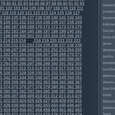
79
80
81
82
83
84
85
86
87
88
89
90
91
92
93
Combat 8
01
102
103
104
105
106
107
108
109
110
111
Crusader
7
118
119
120
121
122
123
124
125
126
127
3
134
135
136
137
138
139
140
141
142
143
Discharg
9
150
151
152
153
154
155
156
157
158
159
Enhärjar
5
166
167
168
169
170
171
172
173
174
175
Fear City
1
182
183
184
185
186
187
188
189
190
191
7
198
199
200
201
202
203
204
205
206
207
Grinny (S
3
214
215
216
217
218
219
220
221
222
223
Haggis
9
230
231
232
233
234
235
236
237
238
239
5
246
247
248
249
250
251
252
253
254
255
Hovorkovi
1
262
263
264
265
266
267
268
269
270
271
Iron Fist
7
278
279
280
281
282
283
284
285
286
287
Kampfzo
3
294
295
296
297
298
299
300
301
302
303
9
310
311
312
313
314
315
316
317
318
319
Les Vilai
5
326
327
328
329
330
331
332
333
334
335
Mummy's 
1
342
343
344
345
346
347
348
349
350
351
7
358
359
360
361
362
363
364
365
366
367
Operace 
3
374
375
376
377
378
379
380
381
382
383
Paris Vio
9
390
391
392
393
394
395
396
397
398
399
Patriot
5
406
407
408
409
410
411
412
413
414
415
1
422
423
424
425
426
427
428
429
430
431
Pilsner O
7
438
439
440
441
442
443
444
445
446
447
Retaliator
3
454
455
456
457
458
459
460
461
462
463
9
470
471
472
473
474
475
476
477
478
479
Roials