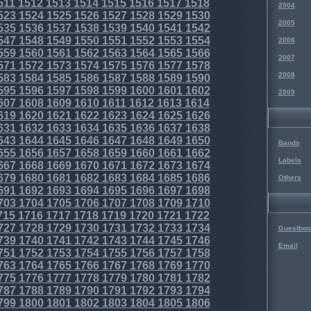
511
1512
1513
1514
1515
1516
1517
1518
2004
523
1524
1525
1526
1527
1528
1529
1530
2005
535
1536
1537
1538
1539
1540
1541
1542
547
1548
1549
1550
1551
1552
1553
1554
2006
559
1560
1561
1562
1563
1564
1565
1566
2007
571
1572
1573
1574
1575
1576
1577
1578
2008
583
1584
1585
1586
1587
1588
1589
1590
595
1596
1597
1598
1599
1600
1601
1602
2009
607
1608
1609
1610
1611
1612
1613
1614
619
1620
1621
1622
1623
1624
1625
1626
631
1632
1633
1634
1635
1636
1637
1638
643
1644
1645
1646
1647
1648
1649
1650
Bands
655
1656
1657
1658
1659
1660
1661
1662
Labels
667
1668
1669
1670
1671
1672
1673
1674
679
1680
1681
1682
1683
1684
1685
1686
Others
691
1692
1693
1694
1695
1696
1697
1698
703
1704
1705
1706
1707
1708
1709
1710
715
1716
1717
1718
1719
1720
1721
1722
727
1728
1729
1730
1731
1732
1733
1734
Guestboo
739
1740
1741
1742
1743
1744
1745
1746
Email
751
1752
1753
1754
1755
1756
1757
1758
763
1764
1765
1766
1767
1768
1769
1770
775
1776
1777
1778
1779
1780
1781
1782
787
1788
1789
1790
1791
1792
1793
1794
799
1800
1801
1802
1803
1804
1805
1806