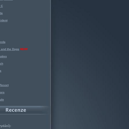
 C
de
ident
reda
 and the Dogs
NEW!
uties
ch
s
Resort
ors
ule
vydání):