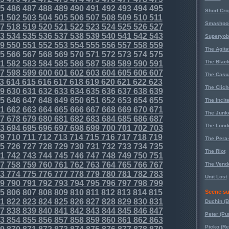
5
486
487
488
489
490
491
492
493
494
495
Short Cr
1
502
503
504
505
506
507
508
509
510
511
Smashpoi
7
518
519
520
521
522
523
524
525
526
527
3
534
535
536
537
538
539
540
541
542
543
Superyob
9
550
551
552
553
554
555
556
557
558
559
The Agita
5
566
567
568
569
570
571
572
573
574
575
The Black
1
582
583
584
585
586
587
588
589
590
591
7
598
599
600
601
602
603
604
605
606
607
The Casu
3
614
615
616
617
618
619
620
621
622
623
The Clich
9
630
631
632
633
634
635
636
637
638
639
5
646
647
648
649
650
651
652
653
654
655
The Incit
1
662
663
664
665
666
667
668
669
670
671
The Junk
7
678
679
680
681
682
683
684
685
686
687
The Lond
3
694
695
696
697
698
699
700
701
702
703
9
710
711
712
713
714
715
716
717
718
719
The Pera
5
726
727
728
729
730
731
732
733
734
735
The Riot
1
742
743
744
745
746
747
748
749
750
751
7
758
759
760
761
762
763
764
765
766
767
The Vende
3
774
775
776
777
778
779
780
781
782
783
Unit Lost
9
790
791
792
793
794
795
796
797
798
799
5
806
807
808
809
810
811
812
813
814
815
Scene su
1
822
823
824
825
826
827
828
829
830
831
Duchin (B
7
838
839
840
841
842
843
844
845
846
847
Peter (Pu
3
854
855
856
857
858
859
860
861
862
863
Picko (R