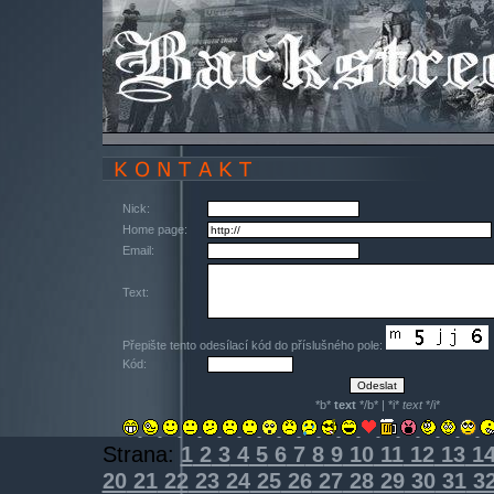
Nick:
Home page:
Email:
Text:
Přepište tento odesílací kód do příslušného pole:
Kód:
*b*
text
*/b* | *i*
text
*/i*
Strana:
1
2
3
4
5
6
7
8
9
10
11
12
13
1
20
21
22
23
24
25
26
27
28
29
30
31
3