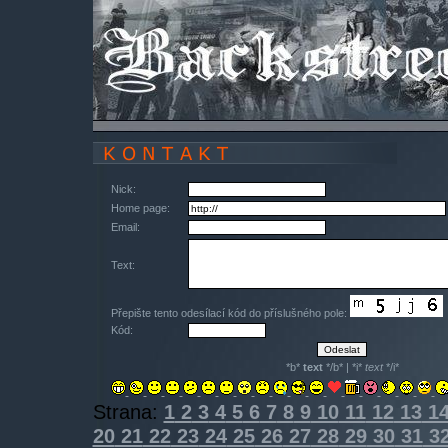
Nick:
Home page:
Email:
Text:
Přepište tento odesílací kód do příslušného pole:
Kód:
*b*
text
*/b* | *i*
text
*/i*
Strana:
1
2
3
4
5
6
7
8
9
10
11
12
13
1
20
21
22
23
24
25
26
27
28
29
30
31
3