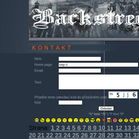
Nick:
Home page:
Email:
Text:
Přepište tento odesílací kód do příslušného pole:
Kód:
*b*
text
*/b* | *i*
text
*/i*
Strana:
1
2
3
4
5
6
7
8
9
10
11
12
13
1
20
21
22
23
24
25
26
27
28
29
30
31
3