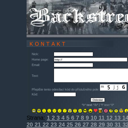
Nick:
Home page:
Email:
Text:
Přepište tento odesílací kód do příslušného pole:
Kód:
*b*
text
*/b* | *i*
text
*/i*
Strana:
1
2
3
4
5
6
7
8
9
10
11
12
13
1
20
21
22
23
24
25
26
27
28
29
30
31
3