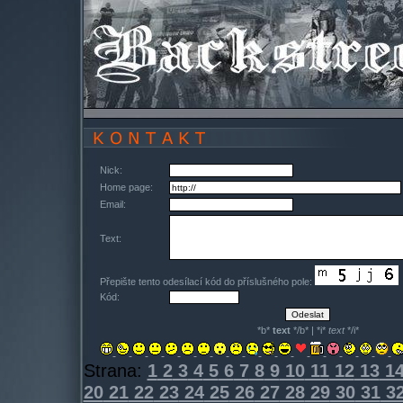
Nick:
Home page:
Email:
Text:
Přepište tento odesílací kód do příslušného pole:
Kód:
*b*
text
*/b* | *i*
text
*/i*
Strana:
1
2
3
4
5
6
7
8
9
10
11
12
13
1
20
21
22
23
24
25
26
27
28
29
30
31
3