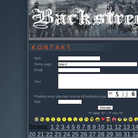
Nick:
Home page:
Email:
Text:
Přepište tento odesílací kód do příslušného pole:
Kód:
*b*
text
*/b* | *i*
text
*/i*
Strana:
1
2
3
4
5
6
7
8
9
10
11
12
13
1
20
21
22
23
24
25
26
27
28
29
30
31
3