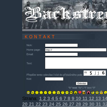
Nick:
Home page:
Email:
Text:
Přepište tento odesílací kód do příslušného pole:
Kód:
*b*
text
*/b* | *i*
text
*/i*
Strana:
1
2
3
4
5
6
7
8
9
10
11
12
13
1
20
21
22
23
24
25
26
27
28
29
30
31
3