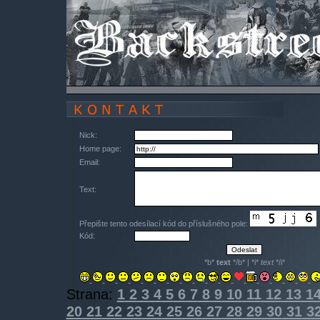
Nick:
Home page:
Email:
Text:
Přepište tento odesílací kód do příslušného pole:
Kód:
*b*
text
*/b* | *i*
text
*/i*
Strana:
1
2
3
4
5
6
7
8
9
10
11
12
13
1
20
21
22
23
24
25
26
27
28
29
30
31
3