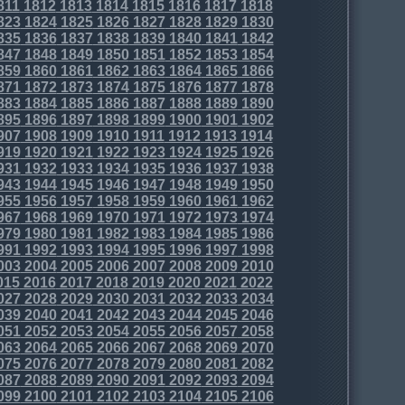
811
1812
1813
1814
1815
1816
1817
1818
823
1824
1825
1826
1827
1828
1829
1830
835
1836
1837
1838
1839
1840
1841
1842
847
1848
1849
1850
1851
1852
1853
1854
859
1860
1861
1862
1863
1864
1865
1866
871
1872
1873
1874
1875
1876
1877
1878
883
1884
1885
1886
1887
1888
1889
1890
895
1896
1897
1898
1899
1900
1901
1902
907
1908
1909
1910
1911
1912
1913
1914
919
1920
1921
1922
1923
1924
1925
1926
931
1932
1933
1934
1935
1936
1937
1938
943
1944
1945
1946
1947
1948
1949
1950
955
1956
1957
1958
1959
1960
1961
1962
967
1968
1969
1970
1971
1972
1973
1974
979
1980
1981
1982
1983
1984
1985
1986
991
1992
1993
1994
1995
1996
1997
1998
003
2004
2005
2006
2007
2008
2009
2010
015
2016
2017
2018
2019
2020
2021
2022
027
2028
2029
2030
2031
2032
2033
2034
039
2040
2041
2042
2043
2044
2045
2046
051
2052
2053
2054
2055
2056
2057
2058
063
2064
2065
2066
2067
2068
2069
2070
075
2076
2077
2078
2079
2080
2081
2082
087
2088
2089
2090
2091
2092
2093
2094
099
2100
2101
2102
2103
2104
2105
2106