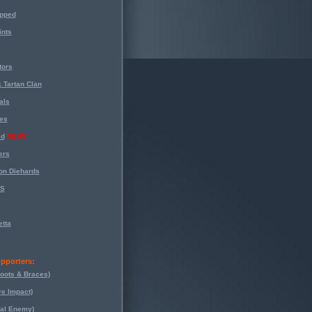
opped
nts
tors
 Tartan Clan
als
es
ed
NEW!
ers
on Diehards
-S
tta
pporters:
oots & Braces)
re Impact)
eal Enemy)