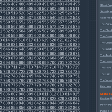
5
486
487
488
489
490
491
492
493
494
495
Short Cr
1
502
503
504
505
506
507
508
509
510
511
Smashpoi
7
518
519
520
521
522
523
524
525
526
527
3
534
535
536
537
538
539
540
541
542
543
Superyob
9
550
551
552
553
554
555
556
557
558
559
The Agita
5
566
567
568
569
570
571
572
573
574
575
The Black
1
582
583
584
585
586
587
588
589
590
591
7
598
599
600
601
602
603
604
605
606
607
The Casu
3
614
615
616
617
618
619
620
621
622
623
The Clich
9
630
631
632
633
634
635
636
637
638
639
5
646
647
648
649
650
651
652
653
654
655
The Incit
1
662
663
664
665
666
667
668
669
670
671
The Junk
7
678
679
680
681
682
683
684
685
686
687
The Lond
3
694
695
696
697
698
699
700
701
702
703
9
710
711
712
713
714
715
716
717
718
719
The Pera
5
726
727
728
729
730
731
732
733
734
735
The Riot
1
742
743
744
745
746
747
748
749
750
751
7
758
759
760
761
762
763
764
765
766
767
The Vende
3
774
775
776
777
778
779
780
781
782
783
Unit Lost
9
790
791
792
793
794
795
796
797
798
799
5
806
807
808
809
810
811
812
813
814
815
Scene su
1
822
823
824
825
826
827
828
829
830
831
Duchin (B
7
838
839
840
841
842
843
844
845
846
847
Peter (Pu
3
854
855
856
857
858
859
860
861
862
863
Picko (R