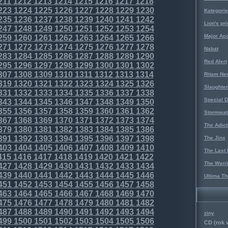
211
1212
1213
1214
1215
1216
1217
1218
223
1224
1225
1226
1227
1228
1229
1230
Kategorie
235
1236
1237
1238
1239
1240
1241
1242
Lion's pri
247
1248
1249
1250
1251
1252
1253
1254
Major Acc
259
1260
1261
1262
1263
1264
1265
1266
271
1272
1273
1274
1275
1276
1277
1278
Nabat
283
1284
1285
1286
1287
1288
1289
1290
Red Alert
295
1296
1297
1298
1299
1300
1301
1302
307
1308
1309
1310
1311
1312
1313
1314
Ritam Ne
319
1320
1321
1322
1323
1324
1325
1326
Slaughter
331
1332
1333
1334
1335
1336
1337
1338
Special D
343
1344
1345
1346
1347
1348
1349
1350
355
1356
1357
1358
1359
1360
1361
1362
Stormwat
367
1368
1369
1370
1371
1372
1373
1374
The Adict
379
1380
1381
1382
1383
1384
1385
1386
391
1392
1393
1394
1395
1396
1397
1398
The Jinx
403
1404
1405
1406
1407
1408
1409
1410
The Last 
415
1416
1417
1418
1419
1420
1421
1422
The Warri
427
1428
1429
1430
1431
1432
1433
1434
439
1440
1441
1442
1443
1444
1445
1446
Ultima Th
451
1452
1453
1454
1455
1456
1457
1458
463
1464
1465
1466
1467
1468
1469
1470
475
1476
1477
1478
1479
1480
1481
1482
487
1488
1489
1490
1491
1492
1493
1494
ziny
499
1500
1501
1502
1503
1504
1505
1506
CD (rok 