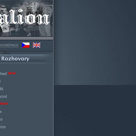
 HOMEPAGE
Spat!
NEW!
l
 86
arred
NEW!
ke
rs
kins