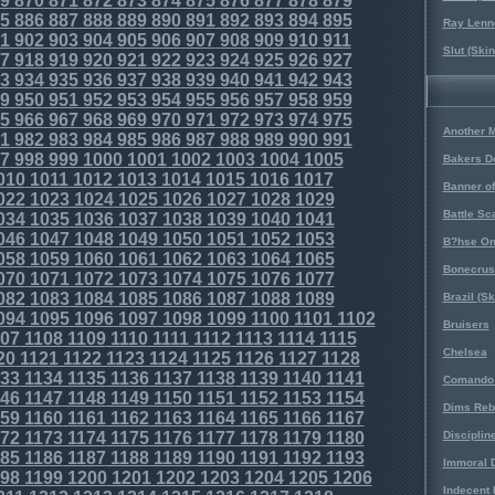
9
870
871
872
873
874
875
876
877
878
879
5
886
887
888
889
890
891
892
893
894
895
Ray Lenno
1
902
903
904
905
906
907
908
909
910
911
Slut (Ski
7
918
919
920
921
922
923
924
925
926
927
3
934
935
936
937
938
939
940
941
942
943
9
950
951
952
953
954
955
956
957
958
959
5
966
967
968
969
970
971
972
973
974
975
Another 
1
982
983
984
985
986
987
988
989
990
991
7
998
999
1000
1001
1002
1003
1004
1005
Bakers D
010
1011
1012
1013
1014
1015
1016
1017
Banner o
022
1023
1024
1025
1026
1027
1028
1029
Battle Sc
034
1035
1036
1037
1038
1039
1040
1041
046
1047
1048
1049
1050
1051
1052
1053
B?hse On
058
1059
1060
1061
1062
1063
1064
1065
Bonecrus
070
1071
1072
1073
1074
1075
1076
1077
082
1083
1084
1085
1086
1087
1088
1089
Brazil (S
094
1095
1096
1097
1098
1099
1100
1101
1102
Bruisers
07
1108
1109
1110
1111
1112
1113
1114
1115
Chelsea
20
1121
1122
1123
1124
1125
1126
1127
1128
33
1134
1135
1136
1137
1138
1139
1140
1141
Comando 
46
1147
1148
1149
1150
1151
1152
1153
1154
Dims Reb
59
1160
1161
1162
1163
1164
1165
1166
1167
72
1173
1174
1175
1176
1177
1178
1179
1180
Disciplin
85
1186
1187
1188
1189
1190
1191
1192
1193
Immoral D
98
1199
1200
1201
1202
1203
1204
1205
1206
Indecent