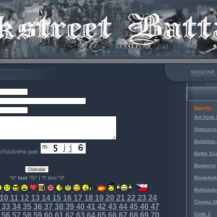
SKINZINE
Bands:
Ani Krok 
Antisocia
Battalion
 příslušného pole:
Battle Sc
Bootprint
*b*
text
*/b* | *i*
text
*/i*
Bootstro
Bulbulato
10
11
12
13
14
15
16
17
18
19
20
21
22
23
24
Ciurma S
33
34
35
36
37
38
39
40
41
42
43
44
45
46
47
56
57
58
59
60
61
62
63
64
65
66
67
68
69
70
Code 1