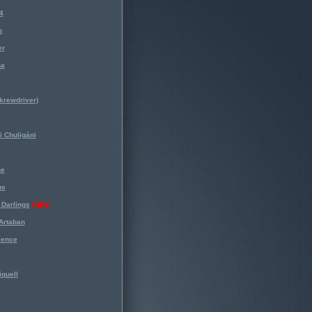
4
s
er
na
krewdriver)
 Chuligáni
ne
ns
Darlings
NEW!
Artaban
lence
iquell