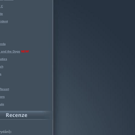
 C
de
ident
reda
 and the Dogs
NEW!
uties
ch
s
Resort
ors
ule
vydání):