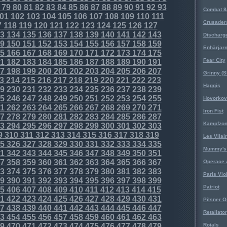
79
80
81
82
83
84
85
86
87
88
89
90
91
92
93
Combat 8
01
102
103
104
105
106
107
108
109
110
111
Crusader
7
118
119
120
121
122
123
124
125
126
127
3
134
135
136
137
138
139
140
141
142
143
Discharg
9
150
151
152
153
154
155
156
157
158
159
Enhärjar
5
166
167
168
169
170
171
172
173
174
175
Fear City
1
182
183
184
185
186
187
188
189
190
191
7
198
199
200
201
202
203
204
205
206
207
Grinny (S
3
214
215
216
217
218
219
220
221
222
223
Haggis
9
230
231
232
233
234
235
236
237
238
239
5
246
247
248
249
250
251
252
253
254
255
Hovorkovi
1
262
263
264
265
266
267
268
269
270
271
Iron Fist
7
278
279
280
281
282
283
284
285
286
287
Kampfzo
3
294
295
296
297
298
299
300
301
302
303
9
310
311
312
313
314
315
316
317
318
319
Les Vilai
5
326
327
328
329
330
331
332
333
334
335
Mummy's 
1
342
343
344
345
346
347
348
349
350
351
7
358
359
360
361
362
363
364
365
366
367
Operace 
3
374
375
376
377
378
379
380
381
382
383
Paris Vio
9
390
391
392
393
394
395
396
397
398
399
Patriot
5
406
407
408
409
410
411
412
413
414
415
1
422
423
424
425
426
427
428
429
430
431
Pilsner O
7
438
439
440
441
442
443
444
445
446
447
Retaliator
3
454
455
456
457
458
459
460
461
462
463
9
470
471
472
473
474
475
476
477
478
479
Roials