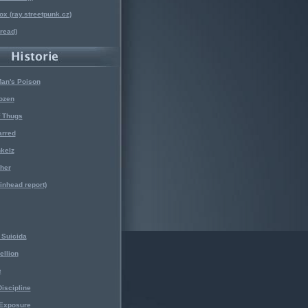
x (ray.streetpunk.cz)
nread)
Man's Poison
ozen
f Thugs
arred
kelz
her
kinhead report)
Suicida
ellion
e
iscipline
 Exposure