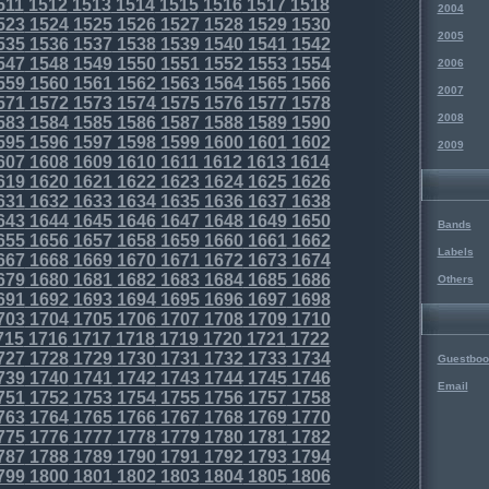
511
1512
1513
1514
1515
1516
1517
1518
2004
523
1524
1525
1526
1527
1528
1529
1530
2005
535
1536
1537
1538
1539
1540
1541
1542
547
1548
1549
1550
1551
1552
1553
1554
2006
559
1560
1561
1562
1563
1564
1565
1566
2007
571
1572
1573
1574
1575
1576
1577
1578
2008
583
1584
1585
1586
1587
1588
1589
1590
595
1596
1597
1598
1599
1600
1601
1602
2009
607
1608
1609
1610
1611
1612
1613
1614
619
1620
1621
1622
1623
1624
1625
1626
631
1632
1633
1634
1635
1636
1637
1638
643
1644
1645
1646
1647
1648
1649
1650
Bands
655
1656
1657
1658
1659
1660
1661
1662
Labels
667
1668
1669
1670
1671
1672
1673
1674
679
1680
1681
1682
1683
1684
1685
1686
Others
691
1692
1693
1694
1695
1696
1697
1698
703
1704
1705
1706
1707
1708
1709
1710
715
1716
1717
1718
1719
1720
1721
1722
727
1728
1729
1730
1731
1732
1733
1734
Guestboo
739
1740
1741
1742
1743
1744
1745
1746
Email
751
1752
1753
1754
1755
1756
1757
1758
763
1764
1765
1766
1767
1768
1769
1770
775
1776
1777
1778
1779
1780
1781
1782
787
1788
1789
1790
1791
1792
1793
1794
799
1800
1801
1802
1803
1804
1805
1806