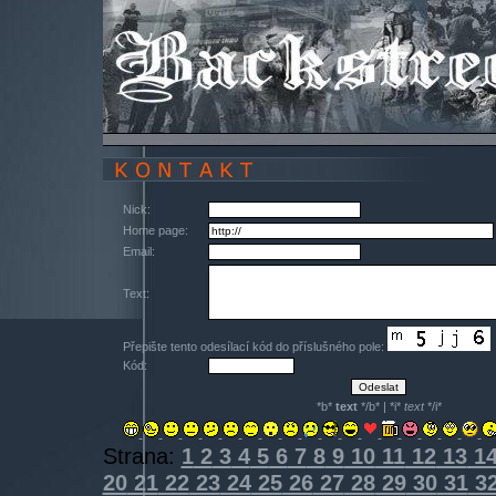
Nick:
Home page:
Email:
Text:
Přepište tento odesílací kód do příslušného pole:
Kód:
*b*
text
*/b* | *i*
text
*/i*
Strana:
1
2
3
4
5
6
7
8
9
10
11
12
13
1
20
21
22
23
24
25
26
27
28
29
30
31
3