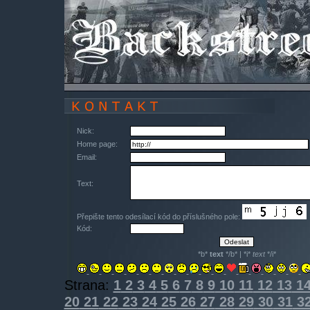
Nick:
Home page:
Email:
Text:
Přepište tento odesílací kód do příslušného pole:
Kód:
*b*
text
*/b* | *i*
text
*/i*
Strana:
1
2
3
4
5
6
7
8
9
10
11
12
13
1
20
21
22
23
24
25
26
27
28
29
30
31
3