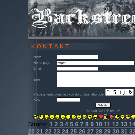
Nick:
Home page:
Email:
Text:
Přepište tento odesílací kód do příslušného pole:
Kód:
*b*
text
*/b* | *i*
text
*/i*
Strana:
1
2
3
4
5
6
7
8
9
10
11
12
13
1
20
21
22
23
24
25
26
27
28
29
30
31
3