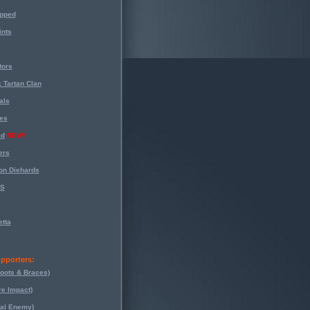
opped
nts
tors
 Tartan Clan
als
es
ed
NEW!
ers
on Diehards
-S
tta
pporters:
oots & Braces)
re Impact)
eal Enemy)