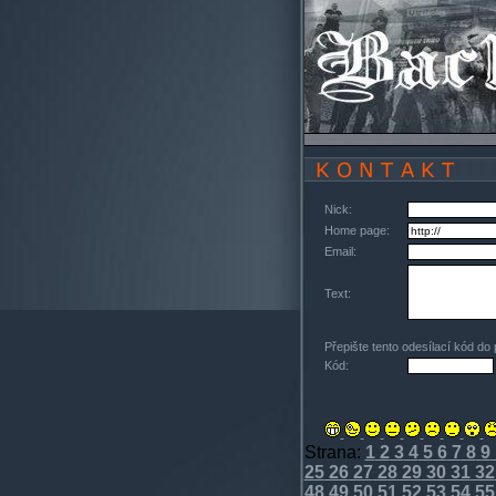
Nick:
Home page:
Email:
Text:
Přepište tento odesílací kód do
Kód:
Strana:
1
2
3
4
5
6
7
8
9
25
26
27
28
29
30
31
32
48
49
50
51
52
53
54
55