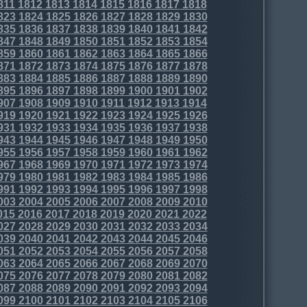
811
1812
1813
1814
1815
1816
1817
1818
823
1824
1825
1826
1827
1828
1829
1830
835
1836
1837
1838
1839
1840
1841
1842
847
1848
1849
1850
1851
1852
1853
1854
859
1860
1861
1862
1863
1864
1865
1866
871
1872
1873
1874
1875
1876
1877
1878
883
1884
1885
1886
1887
1888
1889
1890
895
1896
1897
1898
1899
1900
1901
1902
907
1908
1909
1910
1911
1912
1913
1914
919
1920
1921
1922
1923
1924
1925
1926
931
1932
1933
1934
1935
1936
1937
1938
943
1944
1945
1946
1947
1948
1949
1950
955
1956
1957
1958
1959
1960
1961
1962
967
1968
1969
1970
1971
1972
1973
1974
979
1980
1981
1982
1983
1984
1985
1986
991
1992
1993
1994
1995
1996
1997
1998
003
2004
2005
2006
2007
2008
2009
2010
015
2016
2017
2018
2019
2020
2021
2022
027
2028
2029
2030
2031
2032
2033
2034
039
2040
2041
2042
2043
2044
2045
2046
051
2052
2053
2054
2055
2056
2057
2058
063
2064
2065
2066
2067
2068
2069
2070
075
2076
2077
2078
2079
2080
2081
2082
087
2088
2089
2090
2091
2092
2093
2094
099
2100
2101
2102
2103
2104
2105
2106