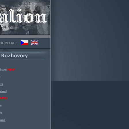
 HOMEPAGE
Spat!
NEW!
l
 86
arred
NEW!
ke
rs
kins