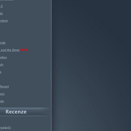
 C
de
ident
reda
 and the Dogs
NEW!
uties
ch
s
Resort
ors
ule
vydání):