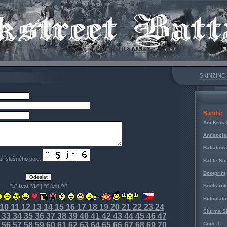
SKINZINE
Bands:
Ani Krok 
Antisocia
Battalion
 příslušného pole:
Battle Sc
Bootprint
*b*
text
*/b* | *i*
text
*/i*
Bootstro
Bulbulato
10
11
12
13
14
15
16
17
18
19
20
21
22
23
24
Ciurma S
33
34
35
36
37
38
39
40
41
42
43
44
45
46
47
56
57
58
59
60
61
62
63
64
65
66
67
68
69
70
Code 1