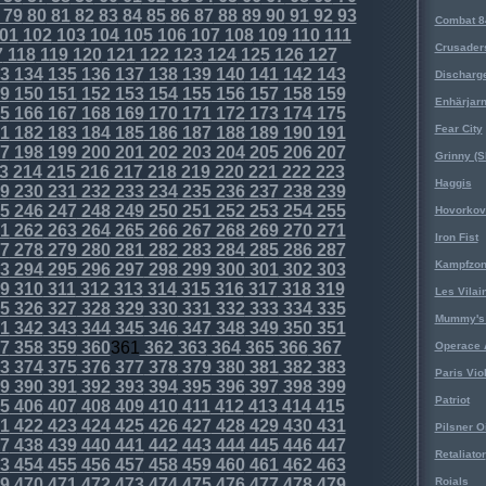
79
80
81
82
83
84
85
86
87
88
89
90
91
92
93
Combat 8
01
102
103
104
105
106
107
108
109
110
111
Crusader
7
118
119
120
121
122
123
124
125
126
127
3
134
135
136
137
138
139
140
141
142
143
Discharg
9
150
151
152
153
154
155
156
157
158
159
Enhärjar
5
166
167
168
169
170
171
172
173
174
175
Fear City
1
182
183
184
185
186
187
188
189
190
191
7
198
199
200
201
202
203
204
205
206
207
Grinny (S
3
214
215
216
217
218
219
220
221
222
223
Haggis
9
230
231
232
233
234
235
236
237
238
239
5
246
247
248
249
250
251
252
253
254
255
Hovorkovi
1
262
263
264
265
266
267
268
269
270
271
Iron Fist
7
278
279
280
281
282
283
284
285
286
287
Kampfzo
3
294
295
296
297
298
299
300
301
302
303
9
310
311
312
313
314
315
316
317
318
319
Les Vilai
5
326
327
328
329
330
331
332
333
334
335
Mummy's 
1
342
343
344
345
346
347
348
349
350
351
7
358
359
360
361
362
363
364
365
366
367
Operace 
3
374
375
376
377
378
379
380
381
382
383
Paris Vio
9
390
391
392
393
394
395
396
397
398
399
Patriot
5
406
407
408
409
410
411
412
413
414
415
1
422
423
424
425
426
427
428
429
430
431
Pilsner O
7
438
439
440
441
442
443
444
445
446
447
Retaliator
3
454
455
456
457
458
459
460
461
462
463
9
470
471
472
473
474
475
476
477
478
479
Roials