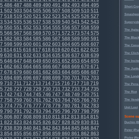
5
486
487
488
489
490
491
492
493
494
495
Short Cr
1
502
503
504
505
506
507
508
509
510
511
Smashpoi
7
518
519
520
521
522
523
524
525
526
527
3
534
535
536
537
538
539
540
541
542
543
Superyob
9
550
551
552
553
554
555
556
557
558
559
The Agita
5
566
567
568
569
570
571
572
573
574
575
The Black
1
582
583
584
585
586
587
588
589
590
591
7
598
599
600
601
602
603
604
605
606
607
The Casu
3
614
615
616
617
618
619
620
621
622
623
The Clich
9
630
631
632
633
634
635
636
637
638
639
5
646
647
648
649
650
651
652
653
654
655
The Incit
1
662
663
664
665
666
667
668
669
670
671
The Junk
7
678
679
680
681
682
683
684
685
686
687
The Lond
3
694
695
696
697
698
699
700
701
702
703
9
710
711
712
713
714
715
716
717
718
719
The Pera
5
726
727
728
729
730
731
732
733
734
735
The Riot
1
742
743
744
745
746
747
748
749
750
751
7
758
759
760
761
762
763
764
765
766
767
The Vende
3
774
775
776
777
778
779
780
781
782
783
Unit Lost
9
790
791
792
793
794
795
796
797
798
799
5
806
807
808
809
810
811
812
813
814
815
Scene su
1
822
823
824
825
826
827
828
829
830
831
Duchin (B
7
838
839
840
841
842
843
844
845
846
847
Peter (Pu
3
854
855
856
857
858
859
860
861
862
863
Picko (R