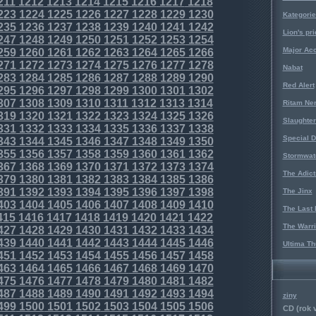
211
1212
1213
1214
1215
1216
1217
1218
223
1224
1225
1226
1227
1228
1229
1230
Kategorie
235
1236
1237
1238
1239
1240
1241
1242
Lion's pri
247
1248
1249
1250
1251
1252
1253
1254
Major Acc
259
1260
1261
1262
1263
1264
1265
1266
271
1272
1273
1274
1275
1276
1277
1278
Nabat
283
1284
1285
1286
1287
1288
1289
1290
Red Alert
295
1296
1297
1298
1299
1300
1301
1302
307
1308
1309
1310
1311
1312
1313
1314
Ritam Ne
319
1320
1321
1322
1323
1324
1325
1326
Slaughter
331
1332
1333
1334
1335
1336
1337
1338
Special D
343
1344
1345
1346
1347
1348
1349
1350
355
1356
1357
1358
1359
1360
1361
1362
Stormwat
367
1368
1369
1370
1371
1372
1373
1374
The Adict
379
1380
1381
1382
1383
1384
1385
1386
391
1392
1393
1394
1395
1396
1397
1398
The Jinx
403
1404
1405
1406
1407
1408
1409
1410
The Last 
415
1416
1417
1418
1419
1420
1421
1422
The Warri
427
1428
1429
1430
1431
1432
1433
1434
439
1440
1441
1442
1443
1444
1445
1446
Ultima Th
451
1452
1453
1454
1455
1456
1457
1458
463
1464
1465
1466
1467
1468
1469
1470
475
1476
1477
1478
1479
1480
1481
1482
487
1488
1489
1490
1491
1492
1493
1494
ziny
499
1500
1501
1502
1503
1504
1505
1506
CD (rok 