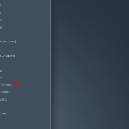
4
s
er
na
krewdriver)
 Chuligáni
ne
ns
Darlings
NEW!
Artaban
lence
iquell