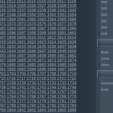
511
1512
1513
1514
1515
1516
1517
1518
2004
523
1524
1525
1526
1527
1528
1529
1530
2005
535
1536
1537
1538
1539
1540
1541
1542
547
1548
1549
1550
1551
1552
1553
1554
2006
559
1560
1561
1562
1563
1564
1565
1566
2007
571
1572
1573
1574
1575
1576
1577
1578
2008
583
1584
1585
1586
1587
1588
1589
1590
595
1596
1597
1598
1599
1600
1601
1602
2009
607
1608
1609
1610
1611
1612
1613
1614
619
1620
1621
1622
1623
1624
1625
1626
631
1632
1633
1634
1635
1636
1637
1638
643
1644
1645
1646
1647
1648
1649
1650
Bands
655
1656
1657
1658
1659
1660
1661
1662
Labels
667
1668
1669
1670
1671
1672
1673
1674
679
1680
1681
1682
1683
1684
1685
1686
Others
691
1692
1693
1694
1695
1696
1697
1698
703
1704
1705
1706
1707
1708
1709
1710
715
1716
1717
1718
1719
1720
1721
1722
727
1728
1729
1730
1731
1732
1733
1734
Guestboo
739
1740
1741
1742
1743
1744
1745
1746
Email
751
1752
1753
1754
1755
1756
1757
1758
763
1764
1765
1766
1767
1768
1769
1770
775
1776
1777
1778
1779
1780
1781
1782
787
1788
1789
1790
1791
1792
1793
1794
799
1800
1801
1802
1803
1804
1805
1806