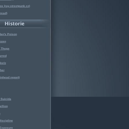
x (ray.streetpunk.cz)
nread)
Man's Poison
ozen
f Thugs
arred
kelz
her
kinhead report)
Suicida
ellion
e
iscipline
 Exposure