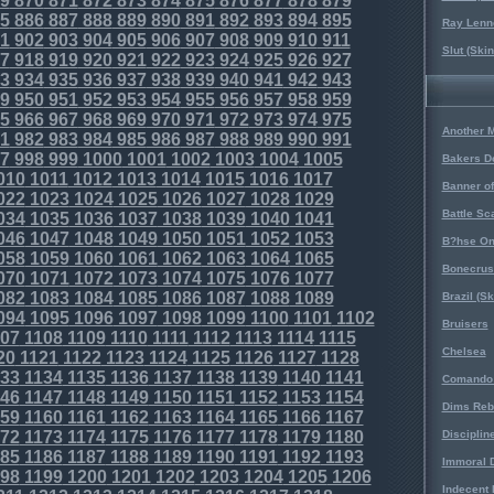
9
870
871
872
873
874
875
876
877
878
879
5
886
887
888
889
890
891
892
893
894
895
Ray Lenno
1
902
903
904
905
906
907
908
909
910
911
Slut (Ski
7
918
919
920
921
922
923
924
925
926
927
3
934
935
936
937
938
939
940
941
942
943
9
950
951
952
953
954
955
956
957
958
959
5
966
967
968
969
970
971
972
973
974
975
Another 
1
982
983
984
985
986
987
988
989
990
991
7
998
999
1000
1001
1002
1003
1004
1005
Bakers D
010
1011
1012
1013
1014
1015
1016
1017
Banner o
022
1023
1024
1025
1026
1027
1028
1029
Battle Sc
034
1035
1036
1037
1038
1039
1040
1041
046
1047
1048
1049
1050
1051
1052
1053
B?hse On
058
1059
1060
1061
1062
1063
1064
1065
Bonecrus
070
1071
1072
1073
1074
1075
1076
1077
082
1083
1084
1085
1086
1087
1088
1089
Brazil (S
094
1095
1096
1097
1098
1099
1100
1101
1102
Bruisers
07
1108
1109
1110
1111
1112
1113
1114
1115
Chelsea
20
1121
1122
1123
1124
1125
1126
1127
1128
33
1134
1135
1136
1137
1138
1139
1140
1141
Comando 
46
1147
1148
1149
1150
1151
1152
1153
1154
Dims Reb
59
1160
1161
1162
1163
1164
1165
1166
1167
72
1173
1174
1175
1176
1177
1178
1179
1180
Disciplin
85
1186
1187
1188
1189
1190
1191
1192
1193
Immoral D
98
1199
1200
1201
1202
1203
1204
1205
1206
Indecent