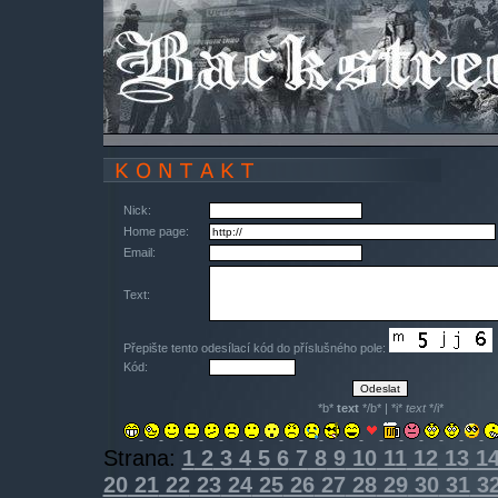
Nick:
Home page:
Email:
Text:
Přepište tento odesílací kód do příslušného pole:
Kód:
*b*
text
*/b* | *i*
text
*/i*
Strana:
1
2
3
4
5
6
7
8
9
10
11
12
13
1
20
21
22
23
24
25
26
27
28
29
30
31
3