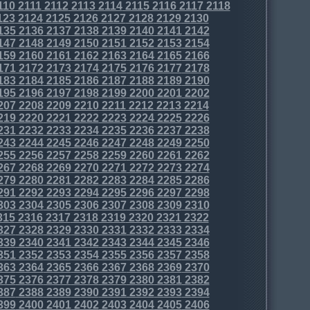
110
2111
2112
2113
2114
2115
2116
2117
2118
123
2124
2125
2126
2127
2128
2129
2130
135
2136
2137
2138
2139
2140
2141
2142
147
2148
2149
2150
2151
2152
2153
2154
159
2160
2161
2162
2163
2164
2165
2166
171
2172
2173
2174
2175
2176
2177
2178
183
2184
2185
2186
2187
2188
2189
2190
195
2196
2197
2198
2199
2200
2201
2202
207
2208
2209
2210
2211
2212
2213
2214
219
2220
2221
2222
2223
2224
2225
2226
231
2232
2233
2234
2235
2236
2237
2238
243
2244
2245
2246
2247
2248
2249
2250
255
2256
2257
2258
2259
2260
2261
2262
267
2268
2269
2270
2271
2272
2273
2274
279
2280
2281
2282
2283
2284
2285
2286
291
2292
2293
2294
2295
2296
2297
2298
303
2304
2305
2306
2307
2308
2309
2310
315
2316
2317
2318
2319
2320
2321
2322
327
2328
2329
2330
2331
2332
2333
2334
339
2340
2341
2342
2343
2344
2345
2346
351
2352
2353
2354
2355
2356
2357
2358
363
2364
2365
2366
2367
2368
2369
2370
375
2376
2377
2378
2379
2380
2381
2382
387
2388
2389
2390
2391
2392
2393
2394
399
2400
2401
2402
2403
2404
2405
2406