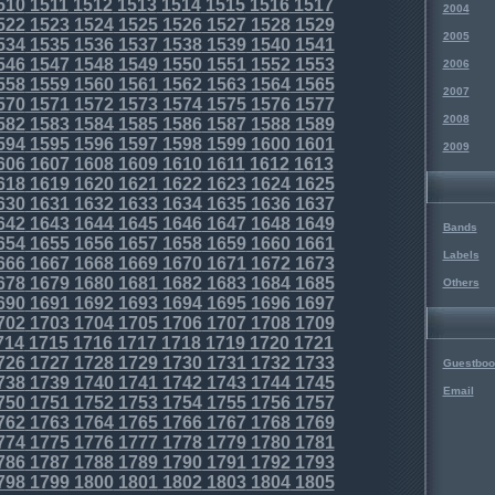
510
1511
1512
1513
1514
1515
1516
1517
2004
522
1523
1524
1525
1526
1527
1528
1529
2005
534
1535
1536
1537
1538
1539
1540
1541
546
1547
1548
1549
1550
1551
1552
1553
2006
558
1559
1560
1561
1562
1563
1564
1565
2007
570
1571
1572
1573
1574
1575
1576
1577
2008
582
1583
1584
1585
1586
1587
1588
1589
594
1595
1596
1597
1598
1599
1600
1601
2009
606
1607
1608
1609
1610
1611
1612
1613
618
1619
1620
1621
1622
1623
1624
1625
630
1631
1632
1633
1634
1635
1636
1637
642
1643
1644
1645
1646
1647
1648
1649
Bands
654
1655
1656
1657
1658
1659
1660
1661
Labels
666
1667
1668
1669
1670
1671
1672
1673
678
1679
1680
1681
1682
1683
1684
1685
Others
690
1691
1692
1693
1694
1695
1696
1697
702
1703
1704
1705
1706
1707
1708
1709
714
1715
1716
1717
1718
1719
1720
1721
726
1727
1728
1729
1730
1731
1732
1733
Guestboo
738
1739
1740
1741
1742
1743
1744
1745
Email
750
1751
1752
1753
1754
1755
1756
1757
762
1763
1764
1765
1766
1767
1768
1769
774
1775
1776
1777
1778
1779
1780
1781
786
1787
1788
1789
1790
1791
1792
1793
798
1799
1800
1801
1802
1803
1804
1805