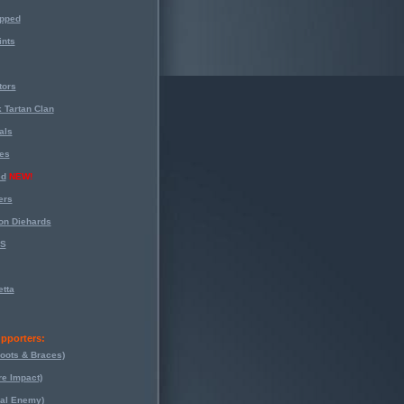
opped
nts
tors
 Tartan Clan
als
es
ed
NEW!
ers
on Diehards
-S
tta
pporters:
oots & Braces)
re Impact)
eal Enemy)