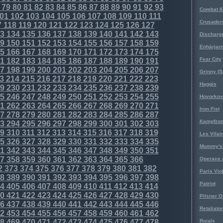
79
80
81
82
83
84
85
86
87
88
89
90
91
92
93
Combat 8
01
102
103
104
105
106
107
108
109
110
111
Crusader
7
118
119
120
121
122
123
124
125
126
127
3
134
135
136
137
138
139
140
141
142
143
Discharg
9
150
151
152
153
154
155
156
157
158
159
Enhärjar
5
166
167
168
169
170
171
172
173
174
175
Fear City
1
182
183
184
185
186
187
188
189
190
191
7
198
199
200
201
202
203
204
205
206
207
Grinny (S
3
214
215
216
217
218
219
220
221
222
223
Haggis
9
230
231
232
233
234
235
236
237
238
239
5
246
247
248
249
250
251
252
253
254
255
Hovorkovi
1
262
263
264
265
266
267
268
269
270
271
Iron Fist
7
278
279
280
281
282
283
284
285
286
287
Kampfzo
3
294
295
296
297
298
299
300
301
302
303
9
310
311
312
313
314
315
316
317
318
319
Les Vilai
5
326
327
328
329
330
331
332
333
334
335
Mummy's 
1
342
343
344
345
346
347
348
349
350
351
7
358
359
360
361
362
363
364
365
366
Operace 
2
373
374
375
376
377
378
379
380
381
382
Paris Vio
8
389
390
391
392
393
394
395
396
397
398
Patriot
4
405
406
407
408
409
410
411
412
413
414
0
421
422
423
424
425
426
427
428
429
430
Pilsner O
6
437
438
439
440
441
442
443
444
445
446
Retaliator
2
453
454
455
456
457
458
459
460
461
462
8
469
470
471
472
473
474
475
476
477
478
Roials