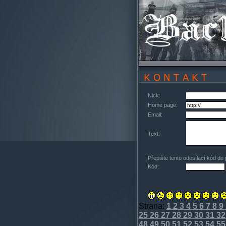
Nick:
Home page:
Email:
Text:
Přepište tento odesílací kód do
Kód:
Strana:
1
2
3
4
5
6
7
8
9
25
26
27
28
29
30
31
32
48
49
50
51
52
53
54
55