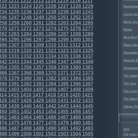
210
1211
1212
1213
1214
1215
1216
1217
222
1223
1224
1225
1226
1227
1228
1229
Kategorie
234
1235
1236
1237
1238
1239
1240
1241
Lion's pri
246
1247
1248
1249
1250
1251
1252
1253
Major Acc
258
1259
1260
1261
1262
1263
1264
1265
270
1271
1272
1273
1274
1275
1276
1277
Nabat
282
1283
1284
1285
1286
1287
1288
1289
Red Alert
294
1295
1296
1297
1298
1299
1300
1301
306
1307
1308
1309
1310
1311
1312
1313
Ritam Ne
318
1319
1320
1321
1322
1323
1324
1325
Slaughter
330
1331
1332
1333
1334
1335
1336
1337
Special D
342
1343
1344
1345
1346
1347
1348
1349
354
1355
1356
1357
1358
1359
1360
1361
Stormwat
366
1367
1368
1369
1370
1371
1372
1373
The Adict
378
1379
1380
1381
1382
1383
1384
1385
390
1391
1392
1393
1394
1395
1396
1397
The Jinx
402
1403
1404
1405
1406
1407
1408
1409
The Last 
414
1415
1416
1417
1418
1419
1420
1421
The Warri
426
1427
1428
1429
1430
1431
1432
1433
438
1439
1440
1441
1442
1443
1444
1445
Ultima Th
450
1451
1452
1453
1454
1455
1456
1457
462
1463
1464
1465
1466
1467
1468
1469
474
1475
1476
1477
1478
1479
1480
1481
486
1487
1488
1489
1490
1491
1492
1493
ziny
498
1499
1500
1501
1502
1503
1504
1505
CD (rok 