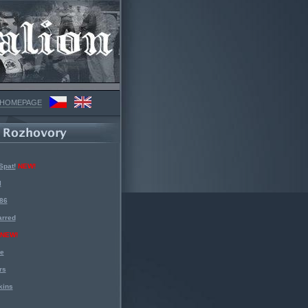
 HOMEPAGE
Spat!
NEW!
l
 86
arred
NEW!
ke
rs
kins