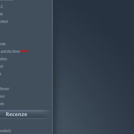
 C
de
ident
reda
 and the Dogs
NEW!
uties
ch
s
Resort
ors
ule
vydání):