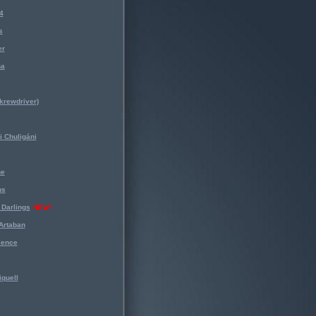
4
s
er
na
krewdriver)
 Chuligáni
ne
ns
Darlings
NEW!
Artaban
lence
iquell