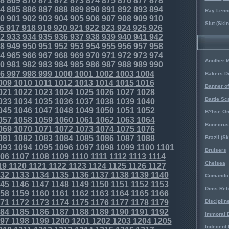
8
869
870
871
872
873
874
875
876
877
878
4
885
886
887
888
889
890
891
892
893
894
Ray Lenno
0
901
902
903
904
905
906
907
908
909
910
Slut (Ski
6
917
918
919
920
921
922
923
924
925
926
2
933
934
935
936
937
938
939
940
941
942
8
949
950
951
952
953
954
955
956
957
958
4
965
966
967
968
969
970
971
972
973
974
Another 
0
981
982
983
984
985
986
987
988
989
990
6
997
998
999
1000
1001
1002
1003
1004
Bakers D
009
1010
1011
1012
1013
1014
1015
1016
Banner o
021
1022
1023
1024
1025
1026
1027
1028
Battle Sc
033
1034
1035
1036
1037
1038
1039
1040
045
1046
1047
1048
1049
1050
1051
1052
B?hse On
057
1058
1059
1060
1061
1062
1063
1064
Bonecrus
069
1070
1071
1072
1073
1074
1075
1076
081
1082
1083
1084
1085
1086
1087
1088
Brazil (S
093
1094
1095
1096
1097
1098
1099
1100
1101
Bruisers
06
1107
1108
1109
1110
1111
1112
1113
1114
Chelsea
19
1120
1121
1122
1123
1124
1125
1126
1127
32
1133
1134
1135
1136
1137
1138
1139
1140
Comando 
45
1146
1147
1148
1149
1150
1151
1152
1153
Dims Reb
58
1159
1160
1161
1162
1163
1164
1165
1166
71
1172
1173
1174
1175
1176
1177
1178
1179
Disciplin
84
1185
1186
1187
1188
1189
1190
1191
1192
Immoral D
97
1198
1199
1200
1201
1202
1203
1204
1205
Indecent