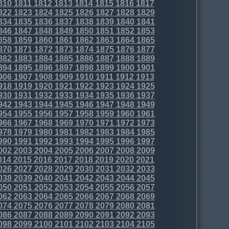
810
1811
1812
1813
1814
1815
1816
1817
822
1823
1824
1825
1826
1827
1828
1829
834
1835
1836
1837
1838
1839
1840
1841
846
1847
1848
1849
1850
1851
1852
1853
858
1859
1860
1861
1862
1863
1864
1865
870
1871
1872
1873
1874
1875
1876
1877
882
1883
1884
1885
1886
1887
1888
1889
894
1895
1896
1897
1898
1899
1900
1901
906
1907
1908
1909
1910
1911
1912
1913
918
1919
1920
1921
1922
1923
1924
1925
930
1931
1932
1933
1934
1935
1936
1937
942
1943
1944
1945
1946
1947
1948
1949
954
1955
1956
1957
1958
1959
1960
1961
966
1967
1968
1969
1970
1971
1972
1973
978
1979
1980
1981
1982
1983
1984
1985
990
1991
1992
1993
1994
1995
1996
1997
002
2003
2004
2005
2006
2007
2008
2009
014
2015
2016
2017
2018
2019
2020
2021
026
2027
2028
2029
2030
2031
2032
2033
038
2039
2040
2041
2042
2043
2044
2045
050
2051
2052
2053
2054
2055
2056
2057
062
2063
2064
2065
2066
2067
2068
2069
074
2075
2076
2077
2078
2079
2080
2081
086
2087
2088
2089
2090
2091
2092
2093
098
2099
2100
2101
2102
2103
2104
2105