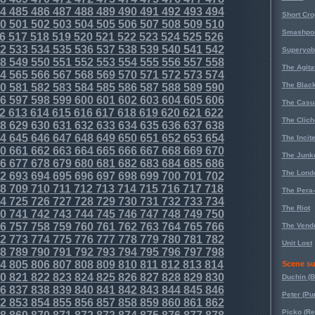
4
485
486
487
488
489
490
491
492
493
494
Short Cr
0
501
502
503
504
505
506
507
508
509
510
Smashpoi
6
517
518
519
520
521
522
523
524
525
526
2
533
534
535
536
537
538
539
540
541
542
Superyob
8
549
550
551
552
553
554
555
556
557
558
The Agita
4
565
566
567
568
569
570
571
572
573
574
The Black
0
581
582
583
584
585
586
587
588
589
590
6
597
598
599
600
601
602
603
604
605
606
The Casu
2
613
614
615
616
617
618
619
620
621
622
The Clich
8
629
630
631
632
633
634
635
636
637
638
4
645
646
647
648
649
650
651
652
653
654
The Incit
0
661
662
663
664
665
666
667
668
669
670
The Junk
6
677
678
679
680
681
682
683
684
685
686
The Lond
2
693
694
695
696
697
698
699
700
701
702
8
709
710
711
712
713
714
715
716
717
718
The Pera
4
725
726
727
728
729
730
731
732
733
734
The Riot
0
741
742
743
744
745
746
747
748
749
750
6
757
758
759
760
761
762
763
764
765
766
The Vende
2
773
774
775
776
777
778
779
780
781
782
Unit Lost
8
789
790
791
792
793
794
795
796
797
798
4
805
806
807
808
809
810
811
812
813
814
Scene su
0
821
822
823
824
825
826
827
828
829
830
Duchin (B
6
837
838
839
840
841
842
843
844
845
846
Peter (Pu
2
853
854
855
856
857
858
859
860
861
862
Picko (R