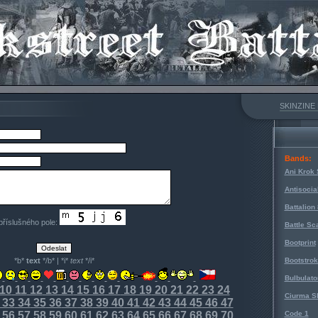
SKINZINE
Bands:
Ani Krok 
Antisocia
Battalion
 příslušného pole:
Battle Sc
Bootprint
*b*
text
*/b* | *i*
text
*/i*
Bootstro
Bulbulato
10
11
12
13
14
15
16
17
18
19
20
21
22
23
24
Ciurma S
33
34
35
36
37
38
39
40
41
42
43
44
45
46
47
56
57
58
59
60
61
62
63
64
65
66
67
68
69
70
Code 1