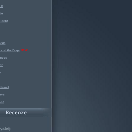
 C
de
ident
reda
 and the Dogs
NEW!
uties
ch
s
Resort
ors
ule
vydání):