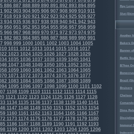
9
870
871
872
873
874
875
876
877
878
879
5
886
887
888
889
890
891
892
893
894
895
Ray Lenno
1
902
903
904
905
906
907
908
909
910
911
Slut (Ski
7
918
919
920
921
922
923
924
925
926
927
3
934
935
936
937
938
939
940
941
942
943
9
950
951
952
953
954
955
956
957
958
959
5
966
967
968
969
970
971
972
973
974
975
Another 
1
982
983
984
985
986
987
988
989
990
991
7
998
999
1000
1001
1002
1003
1004
1005
Bakers D
010
1011
1012
1013
1014
1015
1016
1017
Banner o
022
1023
1024
1025
1026
1027
1028
1029
Battle Sc
034
1035
1036
1037
1038
1039
1040
1041
046
1047
1048
1049
1050
1051
1052
1053
B?hse On
058
1059
1060
1061
1062
1063
1064
1065
Bonecrus
070
1071
1072
1073
1074
1075
1076
1077
082
1083
1084
1085
1086
1087
1088
1089
Brazil (S
094
1095
1096
1097
1098
1099
1100
1101
1102
Bruisers
07
1108
1109
1110
1111
1112
1113
1114
1115
Chelsea
20
1121
1122
1123
1124
1125
1126
1127
1128
33
1134
1135
1136
1137
1138
1139
1140
1141
Comando 
46
1147
1148
1149
1150
1151
1152
1153
1154
Dims Reb
59
1160
1161
1162
1163
1164
1165
1166
1167
72
1173
1174
1175
1176
1177
1178
1179
1180
Disciplin
85
1186
1187
1188
1189
1190
1191
1192
1193
Immoral D
98
1199
1200
1201
1202
1203
1204
1205
1206
Indecent