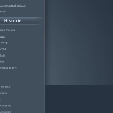
x (ray.streetpunk.cz)
nread)
Man's Poison
ozen
f Thugs
arred
kelz
her
kinhead report)
Suicida
ellion
e
iscipline
 Exposure