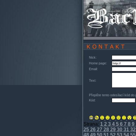
Nick:
Home page:
Email:
Text:
Přepište tento odesílací kód do
Kód:
Strana:
1
2
3
4
5
6
7
8
9
25
26
27
28
29
30
31
32
48
49
50
51
52
53
54
55