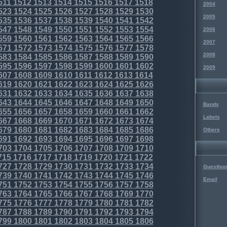
511
1512
1513
1514
1515
1516
1517
1518
2004
523
1524
1525
1526
1527
1528
1529
1530
2005
535
1536
1537
1538
1539
1540
1541
1542
547
1548
1549
1550
1551
1552
1553
1554
2006
559
1560
1561
1562
1563
1564
1565
1566
2007
571
1572
1573
1574
1575
1576
1577
1578
2008
583
1584
1585
1586
1587
1588
1589
1590
595
1596
1597
1598
1599
1600
1601
1602
2009
607
1608
1609
1610
1611
1612
1613
1614
619
1620
1621
1622
1623
1624
1625
1626
631
1632
1633
1634
1635
1636
1637
1638
643
1644
1645
1646
1647
1648
1649
1650
Bands
655
1656
1657
1658
1659
1660
1661
1662
Labels
667
1668
1669
1670
1671
1672
1673
1674
679
1680
1681
1682
1683
1684
1685
1686
Others
691
1692
1693
1694
1695
1696
1697
1698
703
1704
1705
1706
1707
1708
1709
1710
715
1716
1717
1718
1719
1720
1721
1722
727
1728
1729
1730
1731
1732
1733
1734
Guestboo
739
1740
1741
1742
1743
1744
1745
1746
Email
751
1752
1753
1754
1755
1756
1757
1758
763
1764
1765
1766
1767
1768
1769
1770
775
1776
1777
1778
1779
1780
1781
1782
787
1788
1789
1790
1791
1792
1793
1794
799
1800
1801
1802
1803
1804
1805
1806