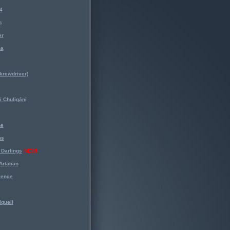
4
s
er
na
krewdriver)
 Chuligáni
ne
ns
Darlings
NEW!
Artaban
lence
iquell