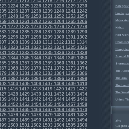
211
1212
1213
1214
1215
1216
1217
1218
223
1224
1225
1226
1227
1228
1229
1230
Kategorie
235
1236
1237
1238
1239
1240
1241
1242
Lion's pri
247
1248
1249
1250
1251
1252
1253
1254
Major Acc
259
1260
1261
1262
1263
1264
1265
1266
271
1272
1273
1274
1275
1276
1277
1278
Nabat
283
1284
1285
1286
1287
1288
1289
1290
Red Alert
295
1296
1297
1298
1299
1300
1301
1302
307
1308
1309
1310
1311
1312
1313
1314
Ritam Ne
319
1320
1321
1322
1323
1324
1325
1326
Slaughter
331
1332
1333
1334
1335
1336
1337
1338
Special D
343
1344
1345
1346
1347
1348
1349
1350
355
1356
1357
1358
1359
1360
1361
1362
Stormwat
367
1368
1369
1370
1371
1372
1373
1374
The Adict
379
1380
1381
1382
1383
1384
1385
1386
391
1392
1393
1394
1395
1396
1397
1398
The Jinx
403
1404
1405
1406
1407
1408
1409
1410
The Last 
415
1416
1417
1418
1419
1420
1421
1422
The Warri
427
1428
1429
1430
1431
1432
1433
1434
439
1440
1441
1442
1443
1444
1445
1446
Ultima Th
451
1452
1453
1454
1455
1456
1457
1458
463
1464
1465
1466
1467
1468
1469
1470
475
1476
1477
1478
1479
1480
1481
1482
487
1488
1489
1490
1491
1492
1493
1494
ziny
499
1500
1501
1502
1503
1504
1505
1506
CD (rok 