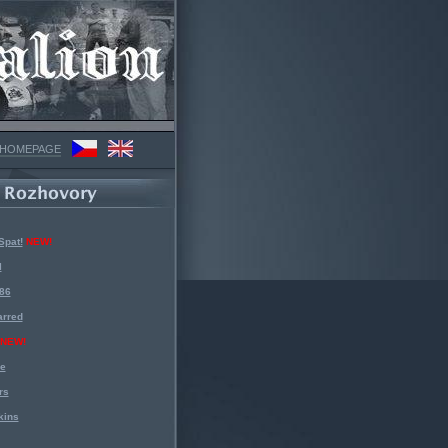
 HOMEPAGE
Spat!
NEW!
l
 86
arred
NEW!
ke
rs
kins