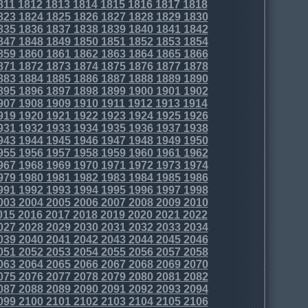
811
1812
1813
1814
1815
1816
1817
1818
823
1824
1825
1826
1827
1828
1829
1830
835
1836
1837
1838
1839
1840
1841
1842
847
1848
1849
1850
1851
1852
1853
1854
859
1860
1861
1862
1863
1864
1865
1866
871
1872
1873
1874
1875
1876
1877
1878
883
1884
1885
1886
1887
1888
1889
1890
895
1896
1897
1898
1899
1900
1901
1902
907
1908
1909
1910
1911
1912
1913
1914
919
1920
1921
1922
1923
1924
1925
1926
931
1932
1933
1934
1935
1936
1937
1938
943
1944
1945
1946
1947
1948
1949
1950
955
1956
1957
1958
1959
1960
1961
1962
967
1968
1969
1970
1971
1972
1973
1974
979
1980
1981
1982
1983
1984
1985
1986
991
1992
1993
1994
1995
1996
1997
1998
003
2004
2005
2006
2007
2008
2009
2010
015
2016
2017
2018
2019
2020
2021
2022
027
2028
2029
2030
2031
2032
2033
2034
039
2040
2041
2042
2043
2044
2045
2046
051
2052
2053
2054
2055
2056
2057
2058
063
2064
2065
2066
2067
2068
2069
2070
075
2076
2077
2078
2079
2080
2081
2082
087
2088
2089
2090
2091
2092
2093
2094
099
2100
2101
2102
2103
2104
2105
2106