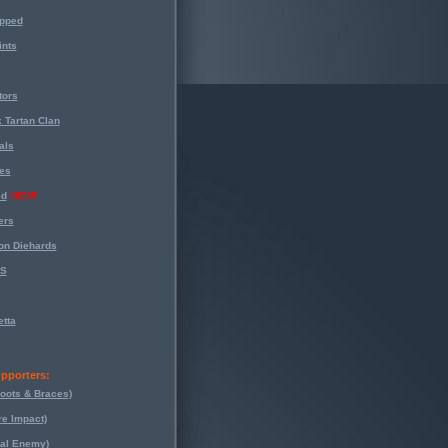
opped
nts
tors
 Tartan Clan
als
es
ed
NEW!
ers
on Diehards
-S
tta
pporters:
oots & Braces)
re Impact)
eal Enemy)