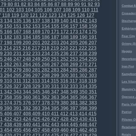
79
80
81
82
83
84
85
86
87
88
89
90
91
92
93
Combat 8
01
102
103
104
105
106
107
108
109
110
111
Crusader
7
118
119
120
121
122
123
124
125
126
127
3
134
135
136
137
138
139
140
141
142
143
Discharg
9
150
151
152
153
154
155
156
157
158
159
Enhärjar
5
166
167
168
169
170
171
172
173
174
175
Fear City
1
182
183
184
185
186
187
188
189
190
191
7
198
199
200
201
202
203
204
205
206
207
Grinny (S
3
214
215
216
217
218
219
220
221
222
223
Haggis
9
230
231
232
233
234
235
236
237
238
239
5
246
247
248
249
250
251
252
253
254
255
Hovorkovi
1
262
263
264
265
266
267
268
269
270
271
Iron Fist
7
278
279
280
281
282
283
284
285
286
287
Kampfzo
3
294
295
296
297
298
299
300
301
302
303
9
310
311
312
313
314
315
316
317
318
319
Les Vilai
5
326
327
328
329
330
331
332
333
334
335
Mummy's 
1
342
343
344
345
346
347
348
349
350
351
7
358
359
360
361
362
363
364
365
366
367
Operace 
3
374
375
376
377
378
379
380
381
382
383
Paris Vio
9
390
391
392
393
394
395
396
397
398
399
Patriot
5
406
407
408
409
410
411
412
413
414
415
1
422
423
424
425
426
427
428
429
430
431
Pilsner O
7
438
439
440
441
442
443
444
445
446
447
Retaliator
3
454
455
456
457
458
459
460
461
462
463
9
470
471
472
473
474
475
476
477
478
479
Roials