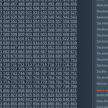
5
486
487
488
489
490
491
492
493
494
495
Short Cr
1
502
503
504
505
506
507
508
509
510
511
Smashpoi
7
518
519
520
521
522
523
524
525
526
527
3
534
535
536
537
538
539
540
541
542
543
Superyob
9
550
551
552
553
554
555
556
557
558
559
The Agita
5
566
567
568
569
570
571
572
573
574
575
The Black
1
582
583
584
585
586
587
588
589
590
591
7
598
599
600
601
602
603
604
605
606
607
The Casu
3
614
615
616
617
618
619
620
621
622
623
The Clich
9
630
631
632
633
634
635
636
637
638
639
5
646
647
648
649
650
651
652
653
654
655
The Incit
1
662
663
664
665
666
667
668
669
670
671
The Junk
7
678
679
680
681
682
683
684
685
686
687
The Lond
3
694
695
696
697
698
699
700
701
702
703
9
710
711
712
713
714
715
716
717
718
719
The Pera
5
726
727
728
729
730
731
732
733
734
735
The Riot
1
742
743
744
745
746
747
748
749
750
751
7
758
759
760
761
762
763
764
765
766
767
The Vende
3
774
775
776
777
778
779
780
781
782
783
Unit Lost
9
790
791
792
793
794
795
796
797
798
799
5
806
807
808
809
810
811
812
813
814
815
Scene su
1
822
823
824
825
826
827
828
829
830
831
Duchin (B
7
838
839
840
841
842
843
844
845
846
847
Peter (Pu
3
854
855
856
857
858
859
860
861
862
863
Picko (R