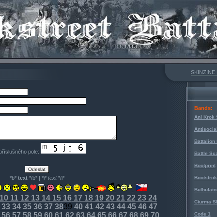
SKINZINE
Bands:
Ani Krok 
Antisocia
Battalion
 příslušného pole:
Battle Sc
Bootprint
*b*
text
*/b* | *i*
text
*/i*
Bootstro
Bulbulato
10
11
12
13
14
15
16
17
18
19
20
21
22
23
24
Ciurma S
33
34
35
36
37
38
39
40
41
42
43
44
45
46
47
56
57
58
59
60
61
62
63
64
65
66
67
68
69
70
Code 1