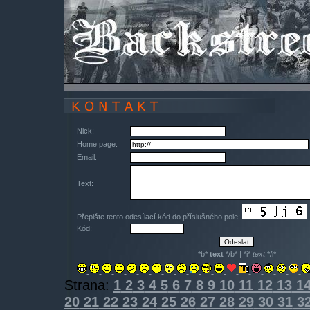
Nick:
Home page:
Email:
Text:
Přepište tento odesílací kód do příslušného pole:
Kód:
*b*
text
*/b* | *i*
text
*/i*
Strana:
1
2
3
4
5
6
7
8
9
10
11
12
13
1
20
21
22
23
24
25
26
27
28
29
30
31
3