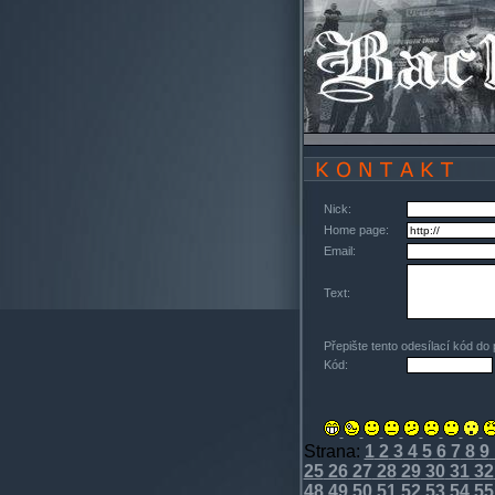
Nick:
Home page:
Email:
Text:
Přepište tento odesílací kód do
Kód:
Strana:
1
2
3
4
5
6
7
8
9
25
26
27
28
29
30
31
32
48
49
50
51
52
53
54
55