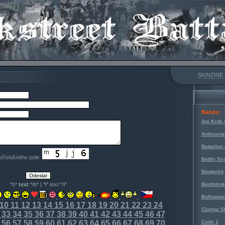
SKINZINE
Bands:
Ani Krok 
Antisocia
Battalion
 příslušného pole:
Battle Sc
Bootprint
*b*
text
*/b* | *i*
text
*/i*
Bootstro
Bulbulato
10
11
12
13
14
15
16
17
18
19
20
21
22
23
24
Ciurma S
33
34
35
36
37
38
39
40
41
42
43
44
45
46
47
56
57
58
59
60
61
62
63
64
65
66
67
68
69
70
Code 1