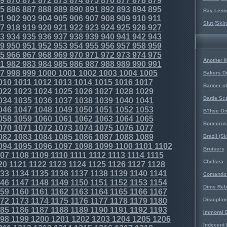
9
870
871
872
873
874
875
876
877
878
879
5
886
887
888
889
890
891
892
893
894
895
Ray Lenno
1
902
903
904
905
906
907
908
909
910
911
Slut (Ski
7
918
919
920
921
922
923
924
925
926
927
3
934
935
936
937
938
939
940
941
942
943
9
950
951
952
953
954
955
956
957
958
959
5
966
967
968
969
970
971
972
973
974
975
Another 
1
982
983
984
985
986
987
988
989
990
991
7
998
999
1000
1001
1002
1003
1004
1005
Bakers D
010
1011
1012
1013
1014
1015
1016
1017
Banner o
022
1023
1024
1025
1026
1027
1028
1029
Battle Sc
034
1035
1036
1037
1038
1039
1040
1041
046
1047
1048
1049
1050
1051
1052
1053
B?hse On
058
1059
1060
1061
1062
1063
1064
1065
Bonecrus
070
1071
1072
1073
1074
1075
1076
1077
082
1083
1084
1085
1086
1087
1088
1089
Brazil (S
094
1095
1096
1097
1098
1099
1100
1101
1102
Bruisers
07
1108
1109
1110
1111
1112
1113
1114
1115
Chelsea
20
1121
1122
1123
1124
1125
1126
1127
1128
33
1134
1135
1136
1137
1138
1139
1140
1141
Comando 
46
1147
1148
1149
1150
1151
1152
1153
1154
Dims Reb
59
1160
1161
1162
1163
1164
1165
1166
1167
72
1173
1174
1175
1176
1177
1178
1179
1180
Disciplin
85
1186
1187
1188
1189
1190
1191
1192
1193
Immoral D
98
1199
1200
1201
1202
1203
1204
1205
1206
Indecent