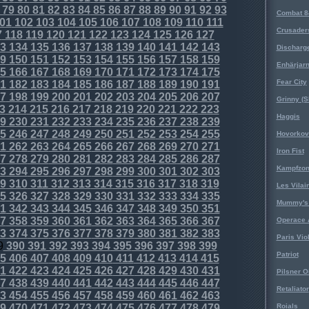
79
80
81
82
83
84
85
86
87
88
89
90
91
92
93
Combat 8
01
102
103
104
105
106
107
108
109
110
111
Crusader
7
118
119
120
121
122
123
124
125
126
127
3
134
135
136
137
138
139
140
141
142
143
Discharg
9
150
151
152
153
154
155
156
157
158
159
Enhärjar
5
166
167
168
169
170
171
172
173
174
175
Fear City
1
182
183
184
185
186
187
188
189
190
191
7
198
199
200
201
202
203
204
205
206
207
Grinny (S
3
214
215
216
217
218
219
220
221
222
223
Haggis
9
230
231
232
233
234
235
236
237
238
239
5
246
247
248
249
250
251
252
253
254
255
Hovorkovi
1
262
263
264
265
266
267
268
269
270
271
Iron Fist
7
278
279
280
281
282
283
284
285
286
287
Kampfzo
3
294
295
296
297
298
299
300
301
302
303
9
310
311
312
313
314
315
316
317
318
319
Les Vilai
5
326
327
328
329
330
331
332
333
334
335
Mummy's 
1
342
343
344
345
346
347
348
349
350
351
7
358
359
360
361
362
363
364
365
366
367
Operace 
3
374
375
376
377
378
379
380
381
382
383
Paris Vio
9
390
391
392
393
394
395
396
397
398
399
Patriot
5
406
407
408
409
410
411
412
413
414
415
1
422
423
424
425
426
427
428
429
430
431
Pilsner O
7
438
439
440
441
442
443
444
445
446
447
Retaliator
3
454
455
456
457
458
459
460
461
462
463
9
470
471
472
473
474
475
476
477
478
479
Roials