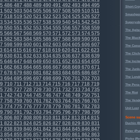
5
486
487
488
489
490
491
492
493
494
495
Short Cr
1
502
503
504
505
506
507
508
509
510
511
Smashpoi
7
518
519
520
521
522
523
524
525
526
527
3
534
535
536
537
538
539
540
541
542
543
Superyob
9
550
551
552
553
554
555
556
557
558
559
The Agita
5
566
567
568
569
570
571
572
573
574
575
The Black
1
582
583
584
585
586
587
588
589
590
591
7
598
599
600
601
602
603
604
605
606
607
The Casu
3
614
615
616
617
618
619
620
621
622
623
The Clich
9
630
631
632
633
634
635
636
637
638
639
5
646
647
648
649
650
651
652
653
654
655
The Incit
1
662
663
664
665
666
667
668
669
670
671
The Junk
7
678
679
680
681
682
683
684
685
686
687
The Lond
3
694
695
696
697
698
699
700
701
702
703
9
710
711
712
713
714
715
716
717
718
719
The Pera
5
726
727
728
729
730
731
732
733
734
735
The Riot
1
742
743
744
745
746
747
748
749
750
751
7
758
759
760
761
762
763
764
765
766
767
The Vende
3
774
775
776
777
778
779
780
781
782
783
Unit Lost
9
790
791
792
793
794
795
796
797
798
799
5
806
807
808
809
810
811
812
813
814
815
Scene su
1
822
823
824
825
826
827
828
829
830
831
Duchin (B
7
838
839
840
841
842
843
844
845
846
847
Peter (Pu
3
854
855
856
857
858
859
860
861
862
863
Picko (R