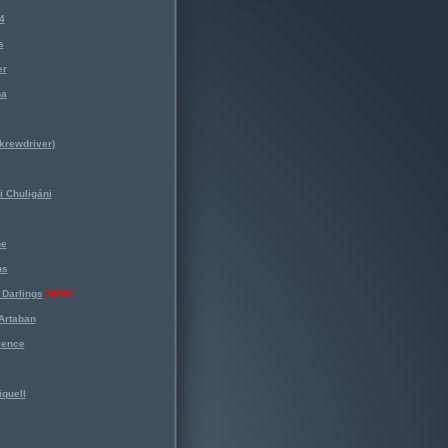
4
s
er
na
krewdriver)
 Chuligáni
ne
ns
Darlings
NEW!
Artaban
lence
iquell