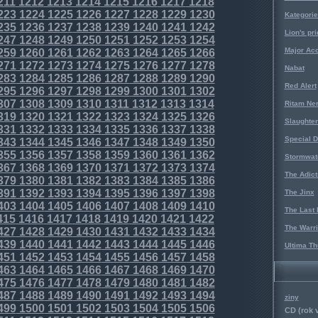
211
1212
1213
1214
1215
1216
1217
1218
223
1224
1225
1226
1227
1228
1229
1230
Kategorie
235
1236
1237
1238
1239
1240
1241
1242
Lion's pri
247
1248
1249
1250
1251
1252
1253
1254
Major Acc
259
1260
1261
1262
1263
1264
1265
1266
271
1272
1273
1274
1275
1276
1277
1278
Nabat
283
1284
1285
1286
1287
1288
1289
1290
Red Alert
295
1296
1297
1298
1299
1300
1301
1302
307
1308
1309
1310
1311
1312
1313
1314
Ritam Ne
319
1320
1321
1322
1323
1324
1325
1326
Slaughter
331
1332
1333
1334
1335
1336
1337
1338
Special D
343
1344
1345
1346
1347
1348
1349
1350
355
1356
1357
1358
1359
1360
1361
1362
Stormwat
367
1368
1369
1370
1371
1372
1373
1374
The Adict
379
1380
1381
1382
1383
1384
1385
1386
391
1392
1393
1394
1395
1396
1397
1398
The Jinx
403
1404
1405
1406
1407
1408
1409
1410
The Last 
415
1416
1417
1418
1419
1420
1421
1422
The Warri
427
1428
1429
1430
1431
1432
1433
1434
439
1440
1441
1442
1443
1444
1445
1446
Ultima Th
451
1452
1453
1454
1455
1456
1457
1458
463
1464
1465
1466
1467
1468
1469
1470
475
1476
1477
1478
1479
1480
1481
1482
487
1488
1489
1490
1491
1492
1493
1494
ziny
499
1500
1501
1502
1503
1504
1505
1506
CD (rok 