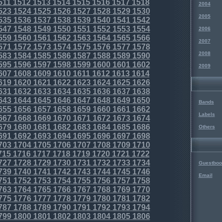
511
1512
1513
1514
1515
1516
1517
1518
2004
523
1524
1525
1526
1527
1528
1529
1530
2005
535
1536
1537
1538
1539
1540
1541
1542
547
1548
1549
1550
1551
1552
1553
1554
2006
559
1560
1561
1562
1563
1564
1565
1566
2007
571
1572
1573
1574
1575
1576
1577
1578
2008
583
1584
1585
1586
1587
1588
1589
1590
595
1596
1597
1598
1599
1600
1601
1602
2009
607
1608
1609
1610
1611
1612
1613
1614
619
1620
1621
1622
1623
1624
1625
1626
631
1632
1633
1634
1635
1636
1637
1638
643
1644
1645
1646
1647
1648
1649
1650
Bands
655
1656
1657
1658
1659
1660
1661
1662
Labels
667
1668
1669
1670
1671
1672
1673
1674
679
1680
1681
1682
1683
1684
1685
1686
Others
691
1692
1693
1694
1695
1696
1697
1698
703
1704
1705
1706
1707
1708
1709
1710
715
1716
1717
1718
1719
1720
1721
1722
727
1728
1729
1730
1731
1732
1733
1734
Guestboo
739
1740
1741
1742
1743
1744
1745
1746
Email
751
1752
1753
1754
1755
1756
1757
1758
763
1764
1765
1766
1767
1768
1769
1770
775
1776
1777
1778
1779
1780
1781
1782
787
1788
1789
1790
1791
1792
1793
1794
799
1800
1801
1802
1803
1804
1805
1806