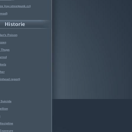
x (ray.streetpunk.cz)
nread)
Man's Poison
ozen
f Thugs
arred
kelz
her
kinhead report)
Suicida
ellion
e
iscipline
 Exposure