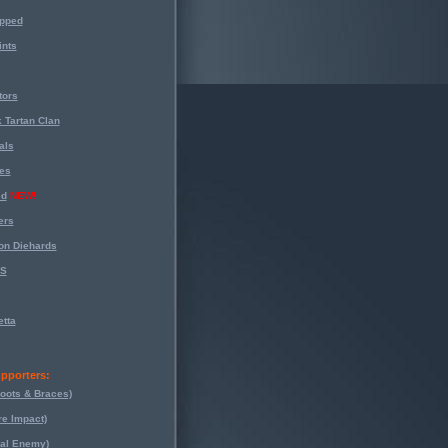
opped
nts
tors
 Tartan Clan
als
es
ed
NEW!
ers
on Diehards
-S
tta
pporters:
oots & Braces)
re Impact)
eal Enemy)