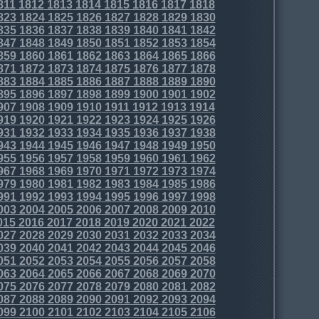
811
1812
1813
1814
1815
1816
1817
1818
823
1824
1825
1826
1827
1828
1829
1830
835
1836
1837
1838
1839
1840
1841
1842
847
1848
1849
1850
1851
1852
1853
1854
859
1860
1861
1862
1863
1864
1865
1866
871
1872
1873
1874
1875
1876
1877
1878
883
1884
1885
1886
1887
1888
1889
1890
895
1896
1897
1898
1899
1900
1901
1902
907
1908
1909
1910
1911
1912
1913
1914
919
1920
1921
1922
1923
1924
1925
1926
931
1932
1933
1934
1935
1936
1937
1938
943
1944
1945
1946
1947
1948
1949
1950
955
1956
1957
1958
1959
1960
1961
1962
967
1968
1969
1970
1971
1972
1973
1974
979
1980
1981
1982
1983
1984
1985
1986
991
1992
1993
1994
1995
1996
1997
1998
003
2004
2005
2006
2007
2008
2009
2010
015
2016
2017
2018
2019
2020
2021
2022
027
2028
2029
2030
2031
2032
2033
2034
039
2040
2041
2042
2043
2044
2045
2046
051
2052
2053
2054
2055
2056
2057
2058
063
2064
2065
2066
2067
2068
2069
2070
075
2076
2077
2078
2079
2080
2081
2082
087
2088
2089
2090
2091
2092
2093
2094
099
2100
2101
2102
2103
2104
2105
2106