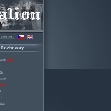
 HOMEPAGE
Spat!
NEW!
l
 86
arred
NEW!
ke
rs
kins