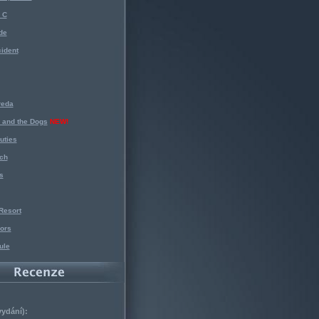
 C
de
ident
reda
 and the Dogs
NEW!
uties
ch
s
Resort
ors
ule
vydání):