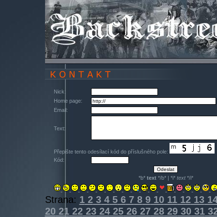
Nick:
Home page:
Email:
Text:
Přepište tento odesílací kód do příslušného pole:
Kód:
*b*
text
*/b* | *i*
text
*/i*
Strana:
1
2
3
4
5
6
7
8
9
10
11
12
13
1
20
21
22
23
24
25
26
27
28
29
30
31
3