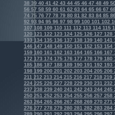
38
39
40
41
42
43
44
45
46
47
48
49
5
56
57
58
59
60
61
62
63
64
65
66
67
6
74
75
76
77
78
79
80
81
82
83
84
85
8
92
93
94
95
96
97
98
99
100
101
102
1
107
108
109
110
111
112
113
114
115
1
120
121
122
123
124
125
126
127
128
133
134
135
136
137
138
139
140
141
146
147
148
149
150
151
152
153
154
159
160
161
162
163
164
165
166
167
172
173
174
175
176
177
178
179
180
185
186
187
188
189
190
191
192
193
198
199
200
201
202
203
204
205
206
211
212
213
214
215
216
217
218
219
224
225
226
227
228
229
230
231
232
237
238
239
240
241
242
243
244
245
250
251
252
253
254
255
256
257
258
263
264
265
266
267
268
269
270
271
276
277
278
279
280
281
282
283
284
289
290
291
292
293
294
295
296
297