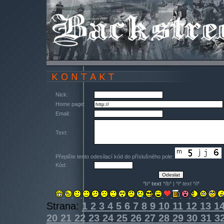
Nick:
Home page:
Email:
Text:
Přepište tento odesílací kód do příslušného pole:
Kód:
*b*
text
*/b* | *i*
text
*/i*
Strana:
1
2
3
4
5
6
7
8
9
10
11
12
13
1
20
21
22
23
24
25
26
27
28
29
30
31
3