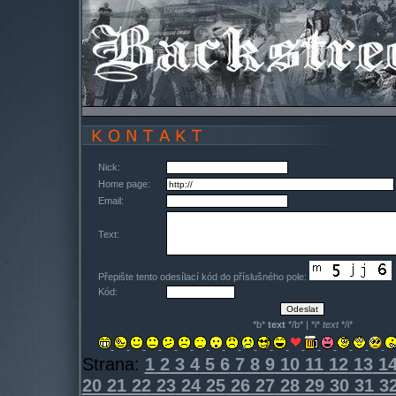
Nick:
Home page:
Email:
Text:
Přepište tento odesílací kód do příslušného pole:
Kód:
*b*
text
*/b* | *i*
text
*/i*
Strana:
1
2
3
4
5
6
7
8
9
10
11
12
13
1
20
21
22
23
24
25
26
27
28
29
30
31
3