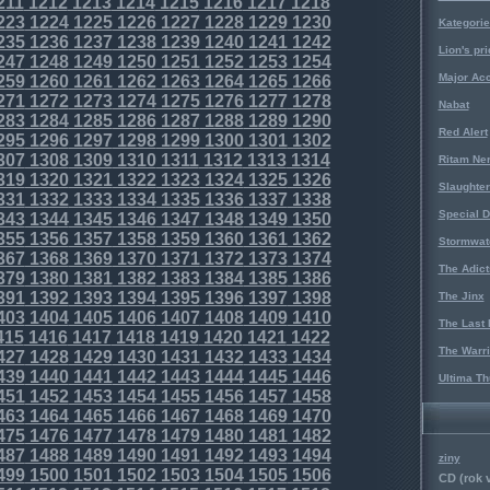
211
1212
1213
1214
1215
1216
1217
1218
223
1224
1225
1226
1227
1228
1229
1230
Kategorie
235
1236
1237
1238
1239
1240
1241
1242
Lion's pri
247
1248
1249
1250
1251
1252
1253
1254
Major Acc
259
1260
1261
1262
1263
1264
1265
1266
271
1272
1273
1274
1275
1276
1277
1278
Nabat
283
1284
1285
1286
1287
1288
1289
1290
Red Alert
295
1296
1297
1298
1299
1300
1301
1302
307
1308
1309
1310
1311
1312
1313
1314
Ritam Ne
319
1320
1321
1322
1323
1324
1325
1326
Slaughter
331
1332
1333
1334
1335
1336
1337
1338
Special D
343
1344
1345
1346
1347
1348
1349
1350
355
1356
1357
1358
1359
1360
1361
1362
Stormwat
367
1368
1369
1370
1371
1372
1373
1374
The Adict
379
1380
1381
1382
1383
1384
1385
1386
391
1392
1393
1394
1395
1396
1397
1398
The Jinx
403
1404
1405
1406
1407
1408
1409
1410
The Last 
415
1416
1417
1418
1419
1420
1421
1422
The Warri
427
1428
1429
1430
1431
1432
1433
1434
439
1440
1441
1442
1443
1444
1445
1446
Ultima Th
451
1452
1453
1454
1455
1456
1457
1458
463
1464
1465
1466
1467
1468
1469
1470
475
1476
1477
1478
1479
1480
1481
1482
487
1488
1489
1490
1491
1492
1493
1494
ziny
499
1500
1501
1502
1503
1504
1505
1506
CD (rok 