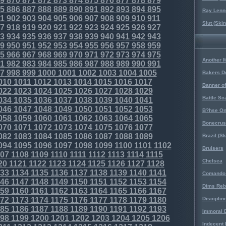
9
870
871
872
873
874
875
876
877
878
879
5
886
887
888
889
890
891
892
893
894
895
Ray Lenno
1
902
903
904
905
906
907
908
909
910
911
Slut (Ski
7
918
919
920
921
922
923
924
925
926
927
3
934
935
936
937
938
939
940
941
942
943
9
950
951
952
953
954
955
956
957
958
959
5
966
967
968
969
970
971
972
973
974
975
Another 
1
982
983
984
985
986
987
988
989
990
991
7
998
999
1000
1001
1002
1003
1004
1005
Bakers D
010
1011
1012
1013
1014
1015
1016
1017
Banner o
022
1023
1024
1025
1026
1027
1028
1029
Battle Sc
034
1035
1036
1037
1038
1039
1040
1041
046
1047
1048
1049
1050
1051
1052
1053
B?hse On
058
1059
1060
1061
1062
1063
1064
1065
Bonecrus
070
1071
1072
1073
1074
1075
1076
1077
082
1083
1084
1085
1086
1087
1088
1089
Brazil (S
094
1095
1096
1097
1098
1099
1100
1101
1102
Bruisers
07
1108
1109
1110
1111
1112
1113
1114
1115
Chelsea
20
1121
1122
1123
1124
1125
1126
1127
1128
33
1134
1135
1136
1137
1138
1139
1140
1141
Comando 
46
1147
1148
1149
1150
1151
1152
1153
1154
Dims Reb
59
1160
1161
1162
1163
1164
1165
1166
1167
72
1173
1174
1175
1176
1177
1178
1179
1180
Disciplin
85
1186
1187
1188
1189
1190
1191
1192
1193
Immoral D
98
1199
1200
1201
1202
1203
1204
1205
1206
Indecent