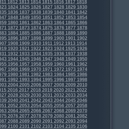
811
1812
1813
1814
1815
1816
1817
1818
823
1824
1825
1826
1827
1828
1829
1830
835
1836
1837
1838
1839
1840
1841
1842
847
1848
1849
1850
1851
1852
1853
1854
859
1860
1861
1862
1863
1864
1865
1866
871
1872
1873
1874
1875
1876
1877
1878
883
1884
1885
1886
1887
1888
1889
1890
895
1896
1897
1898
1899
1900
1901
1902
907
1908
1909
1910
1911
1912
1913
1914
919
1920
1921
1922
1923
1924
1925
1926
931
1932
1933
1934
1935
1936
1937
1938
943
1944
1945
1946
1947
1948
1949
1950
955
1956
1957
1958
1959
1960
1961
1962
967
1968
1969
1970
1971
1972
1973
1974
979
1980
1981
1982
1983
1984
1985
1986
991
1992
1993
1994
1995
1996
1997
1998
003
2004
2005
2006
2007
2008
2009
2010
015
2016
2017
2018
2019
2020
2021
2022
027
2028
2029
2030
2031
2032
2033
2034
039
2040
2041
2042
2043
2044
2045
2046
051
2052
2053
2054
2055
2056
2057
2058
063
2064
2065
2066
2067
2068
2069
2070
075
2076
2077
2078
2079
2080
2081
2082
087
2088
2089
2090
2091
2092
2093
2094
099
2100
2101
2102
2103
2104
2105
2106