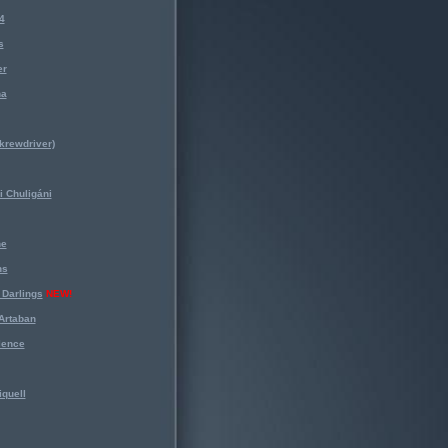
4
s
er
na
krewdriver)
 Chuligáni
ne
ns
Darlings
NEW!
Artaban
lence
iquell