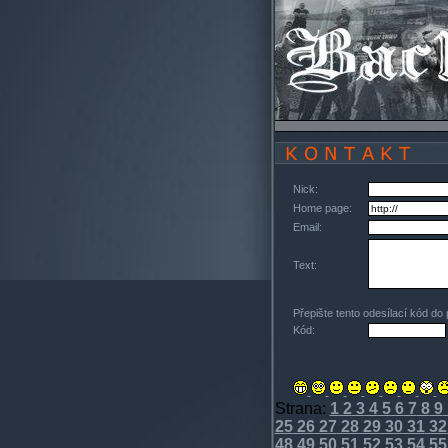
Nick:
Home page:
Email:
Text:
Přepište tento odesílací kód do
Kód:
Strana:
1
2
3
4
5
6
7
8
9
25
26
27
28
29
30
31
32
48
49
50
51
52
53
54
55