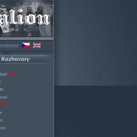
 HOMEPAGE
Spat!
NEW!
l
 86
arred
NEW!
ke
rs
kins