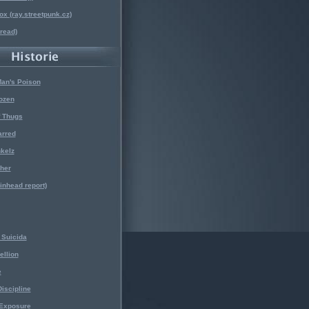
x (ray.streetpunk.cz)
nread)
Man's Poison
ozen
f Thugs
arred
kelz
her
kinhead report)
Suicida
ellion
e
iscipline
 Exposure