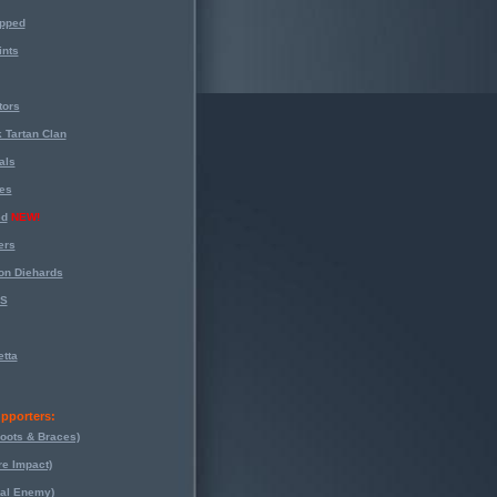
opped
nts
tors
 Tartan Clan
als
es
ed
NEW!
ers
on Diehards
-S
tta
pporters:
oots & Braces)
re Impact)
eal Enemy)