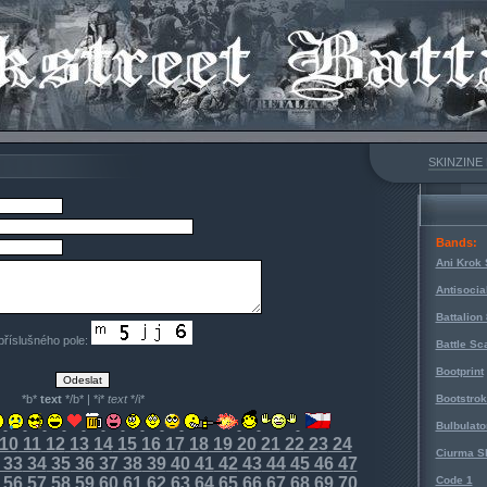
SKINZINE
Bands:
Ani Krok 
Antisocia
Battalion
 příslušného pole:
Battle Sc
Bootprint
*b*
text
*/b* | *i*
text
*/i*
Bootstro
Bulbulato
10
11
12
13
14
15
16
17
18
19
20
21
22
23
24
Ciurma S
33
34
35
36
37
38
39
40
41
42
43
44
45
46
47
56
57
58
59
60
61
62
63
64
65
66
67
68
69
70
Code 1