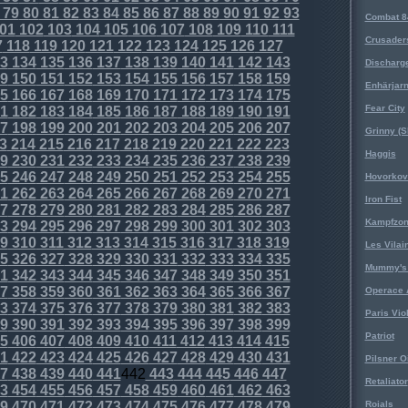
79
80
81
82
83
84
85
86
87
88
89
90
91
92
93
Combat 8
01
102
103
104
105
106
107
108
109
110
111
Crusader
7
118
119
120
121
122
123
124
125
126
127
3
134
135
136
137
138
139
140
141
142
143
Discharg
9
150
151
152
153
154
155
156
157
158
159
Enhärjar
5
166
167
168
169
170
171
172
173
174
175
Fear City
1
182
183
184
185
186
187
188
189
190
191
7
198
199
200
201
202
203
204
205
206
207
Grinny (S
3
214
215
216
217
218
219
220
221
222
223
Haggis
9
230
231
232
233
234
235
236
237
238
239
5
246
247
248
249
250
251
252
253
254
255
Hovorkovi
1
262
263
264
265
266
267
268
269
270
271
Iron Fist
7
278
279
280
281
282
283
284
285
286
287
Kampfzo
3
294
295
296
297
298
299
300
301
302
303
9
310
311
312
313
314
315
316
317
318
319
Les Vilai
5
326
327
328
329
330
331
332
333
334
335
Mummy's 
1
342
343
344
345
346
347
348
349
350
351
7
358
359
360
361
362
363
364
365
366
367
Operace 
3
374
375
376
377
378
379
380
381
382
383
Paris Vio
9
390
391
392
393
394
395
396
397
398
399
Patriot
5
406
407
408
409
410
411
412
413
414
415
1
422
423
424
425
426
427
428
429
430
431
Pilsner O
7
438
439
440
441
442
443
444
445
446
447
Retaliator
3
454
455
456
457
458
459
460
461
462
463
9
470
471
472
473
474
475
476
477
478
479
Roials