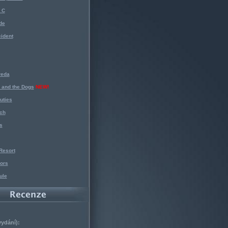
 C
de
ident
reda
 and the Dogs
NEW!
uties
ch
s
Resort
ors
ule
vydání):