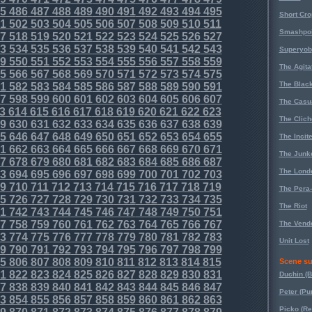
5
486
487
488
489
490
491
492
493
494
495
Short Cr
1
502
503
504
505
506
507
508
509
510
511
Smashpoi
7
518
519
520
521
522
523
524
525
526
527
3
534
535
536
537
538
539
540
541
542
543
Superyob
9
550
551
552
553
554
555
556
557
558
559
The Agita
5
566
567
568
569
570
571
572
573
574
575
The Black
1
582
583
584
585
586
587
588
589
590
591
7
598
599
600
601
602
603
604
605
606
607
The Casu
3
614
615
616
617
618
619
620
621
622
623
The Clich
9
630
631
632
633
634
635
636
637
638
639
5
646
647
648
649
650
651
652
653
654
655
The Incit
1
662
663
664
665
666
667
668
669
670
671
The Junk
7
678
679
680
681
682
683
684
685
686
687
The Lond
3
694
695
696
697
698
699
700
701
702
703
9
710
711
712
713
714
715
716
717
718
719
The Pera
5
726
727
728
729
730
731
732
733
734
735
The Riot
1
742
743
744
745
746
747
748
749
750
751
7
758
759
760
761
762
763
764
765
766
767
The Vende
3
774
775
776
777
778
779
780
781
782
783
Unit Lost
9
790
791
792
793
794
795
796
797
798
799
5
806
807
808
809
810
811
812
813
814
815
Scene su
1
822
823
824
825
826
827
828
829
830
831
Duchin (B
7
838
839
840
841
842
843
844
845
846
847
Peter (Pu
3
854
855
856
857
858
859
860
861
862
863
Picko (R