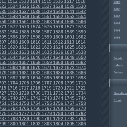
511
1512
1513
1514
1515
1516
1517
1518
2004
523
1524
1525
1526
1527
1528
1529
1530
2005
535
1536
1537
1538
1539
1540
1541
1542
547
1548
1549
1550
1551
1552
1553
1554
2006
559
1560
1561
1562
1563
1564
1565
1566
2007
571
1572
1573
1574
1575
1576
1577
1578
2008
583
1584
1585
1586
1587
1588
1589
1590
595
1596
1597
1598
1599
1600
1601
1602
2009
607
1608
1609
1610
1611
1612
1613
1614
619
1620
1621
1622
1623
1624
1625
1626
631
1632
1633
1634
1635
1636
1637
1638
643
1644
1645
1646
1647
1648
1649
1650
Bands
655
1656
1657
1658
1659
1660
1661
1662
Labels
667
1668
1669
1670
1671
1672
1673
1674
679
1680
1681
1682
1683
1684
1685
1686
Others
691
1692
1693
1694
1695
1696
1697
1698
703
1704
1705
1706
1707
1708
1709
1710
715
1716
1717
1718
1719
1720
1721
1722
727
1728
1729
1730
1731
1732
1733
1734
Guestboo
739
1740
1741
1742
1743
1744
1745
1746
Email
751
1752
1753
1754
1755
1756
1757
1758
763
1764
1765
1766
1767
1768
1769
1770
775
1776
1777
1778
1779
1780
1781
1782
787
1788
1789
1790
1791
1792
1793
1794
799
1800
1801
1802
1803
1804
1805
1806